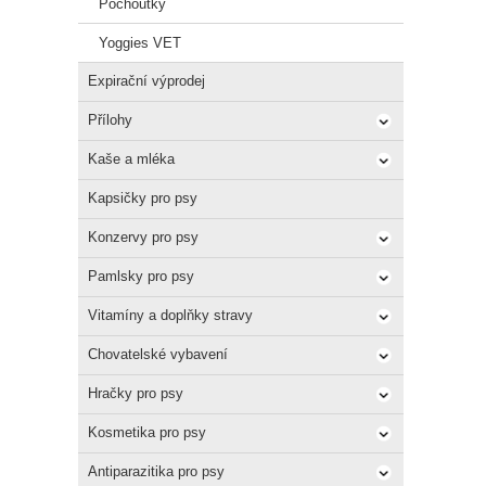
Pochoutky
Slože
Yoggies VET
Kuře 7
semen
Expirační výprodej
Přílohy
Doplň
tokofe
Kaše a mléka
vápena
Kapsičky pro psy
Analyt
Konzervy pro psy
Hrubý 
75 %. 
Pamlsky pro psy
Vitamíny a doplňky stravy
Dávko
Chovatelské vybavení
Hmotn
Hračky pro psy
2 kg
5 kg
Kosmetika pro psy
10 kg
Antiparazitika pro psy
15 kg