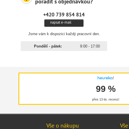
poradit s objednávkou?
+420 739 854 814
napsat e-mail
Jsme vám k dispozici každý pracovní den.
Pondělí - pátek:
9:00 - 17:00
99 %
přes 13 tis. recenzí
Vše o nákupu
Vše