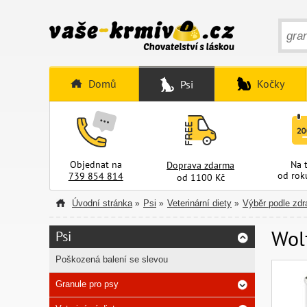
Domů
Kočky
Psi
Objednat na
Na 
Doprava zdarma
od rok
739 854 814
od 1100 Kč
Úvodní stránka
Psi
Veterinární diety
Výběr podle zdr
»
»
»
Wolf
Psi
Poškozená balení se slevou
Granule pro psy