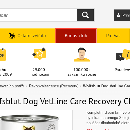
Přih
HLEDAT
Ostatní zvířata
Bonus klub
Pro Vás
trhu
29.000+
100.000+
Poradens
u 2009
hodnocení
zákazníku ročně
avotních potíží
Rekonvalescence (Recovery)
Wolfsblut Dog VetLine Ca
»
»
sblut Dog VetLine Care Recovery Ch
Kompletní dietní krmivo 
bylinkami a omega-3 oleji
součást dlouhodobé dietn