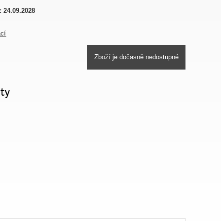
:
24.09.2028
ací
Zboží je dočasně nedostupné
ty