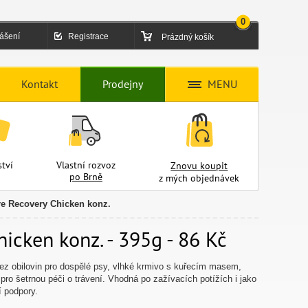
0
lášení
Registrace
Prázdný košík
Kontakt
Prodejny
MENU
tví
Vlastní rozvoz
Znovu koupit
po Brně
z mých objednávek
re Recovery Chicken konz.
icken konz. - 395g - 86 Kč
bez obilovin pro dospělé psy, vlhké krmivo s kuřecím masem,
 pro šetrnou péči o trávení. Vhodná po zažívacích potížích i jako
í podpory.