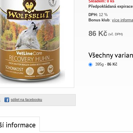
Skladem: 0 ks
Předpokládaná expirace
DPH:
12 %
Bonus klub
:
více inform
86 Kč
(vč. DPH)
Všechny varian
395g -
86 Kč
k
sdílet na facebooku
ší informace