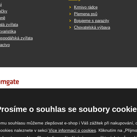
i
Krmivo rádce
očky
Plemena psů
oně
Bojujeme s parazity
lá zvířata
Chovatelská výbava
varistika
spodářská zvířata
actvo
Prosíme o souhlas se soubory cookie
emu souhlasu můžeme zlepšovat e-shop i Váš zážitek při nakupování, 
ookies naleznete v sekci
Více informací o cookies
. Kliknutím na „Přijmo