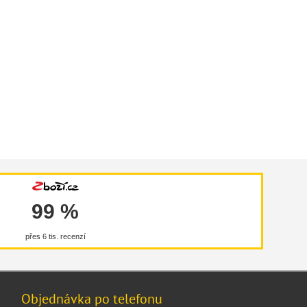
99 %
přes 6 tis. recenzí
Objednávka po telefonu