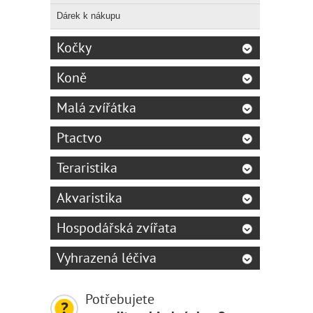
20 kg
Dárek k nákupu
25 kg
30 kg
Kočky
Koně
Krmte
Uveden
Malá zvířátka
čerst
Ptactvo
Teraristika
Akvaristika
Hospodářská zvířata
Vyhrazená léčiva
Potřebujete