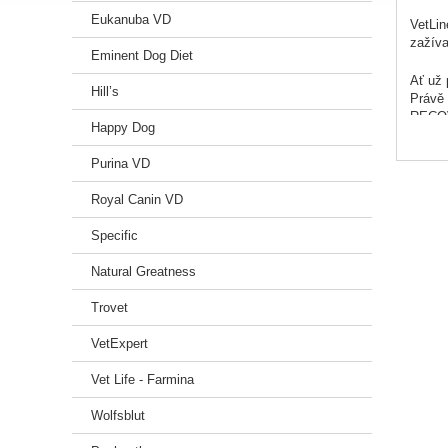
Eukanuba VD
VetLin
zažíva
Eminent Dog Diet
Ať už 
Hill’s
Právě 
RECOVE
Happy Dog
postav
heřmán
Purina VD
cenné 
přijím
Royal Canin VD
citliv
Specific
Prakti
pomoci
Natural Greatness
Jemná 
Trovet
Kuřecí
Obohac
VetExpert
Zdroj 
Prakti
Vet Life - Farmina
Skvělý
Schvál
Wolfsblut