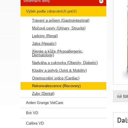
Veterinární diety
Výběr podle zdravotních potíží
Trávení a průjem (Gastrointestinal)
Močové cesty (Urinary, Struvite)
Ledviny (Renal)
Játra (Hepatic)
Alergie a kůže (Hypoallergenic,
Dermatology)
Nadváha a cukrovka (Obesity, Diabetic)
Klouby a pohyb (Joint & Mobility)
Onemocnění srdce (Cardiac)
Rekonvalescence (Recovery)
Zuby (Dental)
tis
Arden Grange VetCare
Brit VD
Dal
Calibra VD