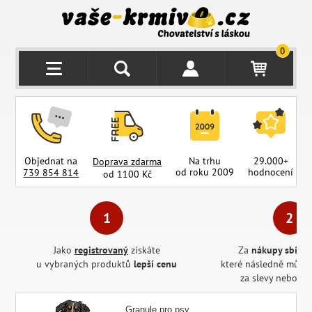
0
Objednat na
Na trhu
29.000+
Doprava zdarma
od roku 2009
hodnocení
z
739 854 814
od 1100 Kč
Jako
registrovaný
získáte
Za
nákupy sbírát
u vybraných produktů
lepší cenu
které následně může
za slevy nebo pr
Granule pro psy