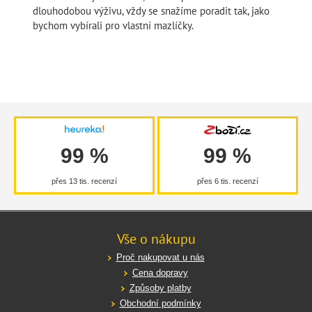
dlouhodobou výživu, vždy se snažíme poradit tak, jako
bychom vybírali pro vlastní mazlíčky.
99 %
99 %
přes 13 tis. recenzí
přes 6 tis. recenzí
Vše o nákupu
Proč nakupovat u nás
Cena dopravy
Způsoby platby
Obchodní podmínky