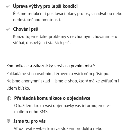
Úprava výživy pro lepší kondici
✅
Řešíme redukční i posilovací plány pro psy s nadváhou nebo
nedostatečnou hmotností.
Chování psů
✅
Konzultujeme také problémy s nevhodným chováním – u
štěňat, dospělých i starších psů.
Komunikace a zákaznický servis na prvním místě
Zakládáme si na osobním, férovém a vstřícném přístupu.
Nejsme anonymní sklad – jsme e-shop, který má ke zvířatům i
lidem blízko.
Přehledná komunikace o objednávce
📦
O každém kroku vaší objednávky vás informujeme e-
mailem nebo SMS.
Jsme tu pro vás
💬
Ať už řešíte výběr krmiva, složení produktu nebo