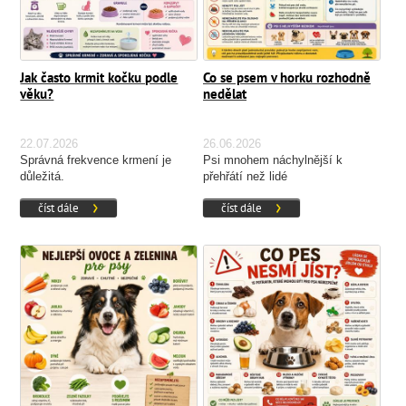
Jak často krmit kočku podle
Co se psem v horku rozhodně
věku?
nedělat
22.07.2026
26.06.2026
Správná frekvence krmení je
Psi mnohem náchylnější k
důležitá.
přehřátí než lidé
číst dále
číst dále