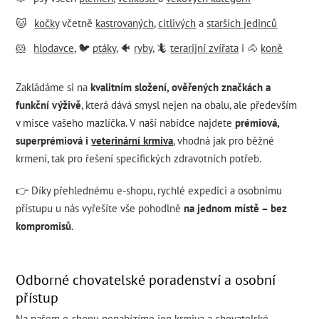
🐱
kočky
včetně
kastrovaných
,
citlivých
a
starších jedinců
🐹
hlodavce
, 🐦
ptáky
, 🐠
ryby
, 🦎
terarijní zvířata
i 🐴
koně
Zakládáme si na
kvalitním složení, ověřených značkách a
funkční výživě
, která dává smysl nejen na obalu, ale především
v misce vašeho mazlíčka. V naší nabídce najdete
prémiová,
superprémiová i
veterinární krmiva
, vhodná jak pro běžné
krmení, tak pro řešení specifických zdravotních potřeb.
👉 Díky přehlednému e-shopu, rychlé expedici a osobnímu
přístupu u nás vyřešíte vše pohodlně
na jednom místě – bez
kompromisů
.
Odborné chovatelské poradenství a osobní
přístup
Na našem e-shopu nenabízíme jen krmiva a chovatelské