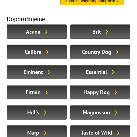
Zobrazit
všechny kategorie
Doporučujeme
Acana
Brit
Calibra
Country Dog
Eminent
Essential
Fitmin
Happy Dog
Hill's
Magnusson
Marp
Taste of Wild