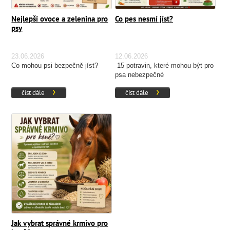
Nejlepší ovoce a zelenina pro
Co pes nesmí jíst?
psy
23.06.2026
12.06.2026
Co mohou psi bezpečně jíst?
15 potravin, které mohou být pro
psa nebezpečné
číst dále
číst dále
Jak vybrat správné krmivo pro