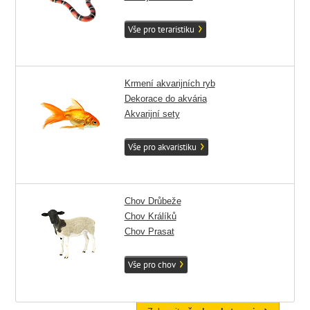
Vše pro teraristiku
Krmení akvarijních ryb
Dekorace do akvária
Akvarijní sety
Vše pro akvaristiku
Chov Drůbeže
Chov Králíků
Chov Prasat
Vše pro chov