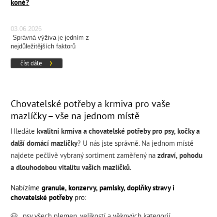
koně?
03.06.2026
Správná výživa je jedním z
nejdůležitějších faktorů
ovlivňujících zdraví, kondici a
číst dále
výkonnost koně.
Chovatelské potřeby a krmiva pro vaše
mazlíčky – vše na jednom místě
Hledáte
kvalitní krmiva a chovatelské potřeby pro psy, kočky a
další domácí mazlíčky
? U nás jste správně. Na jednom místě
najdete pečlivě vybraný sortiment zaměřený na
zdraví, pohodu
a dlouhodobou vitalitu vašich mazlíčků
.
Nabízíme
granule, konzervy, pamlsky, doplňky stravy i
chovatelské potřeby
pro:
🐶
psy všech
plemen
,
velikostí
a
věkových kategorií