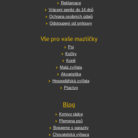
Reklamace
Vrácení peněz do 14 dnů
Ochrana osobních údajů
Odstoupení od smlouvy
Vše pro vaše mazlíčky
Psi
Kočky
Koně
Malá zvířata
Akvaristika
Hospodářská zvířata
Ptactvo
Blog
Krmivo rádce
Plemena psů
Bojujeme s parazity
Chovatelská výbava