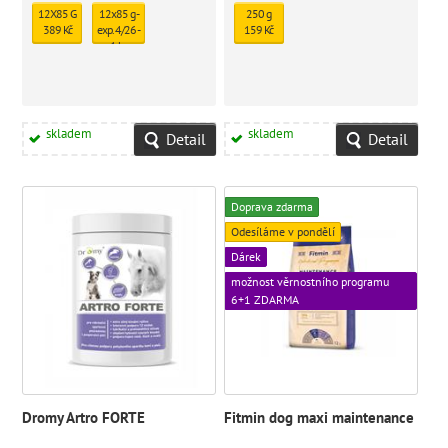
12X85 G
12x85 g -
250 g
389 Kč
exp. 4/26 -
159 Kč
1 ks
skladem
331 Kč
skladem
skladem
Detail
Detail
Doprava zdarma
Odesíláme v pondělí
Dárek
možnost věrnostního programu
6+1 ZDARMA
Dromy Artro FORTE
Fitmin dog maxi maintenance