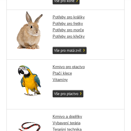
Vše pro koně
Potřeby pro králíky
Potřeby pro fretky
Potřeby pro morče
Potřeby pro křečky
Vše pro malá zvíř.
Krmivo pro ptactvo
Ptačí klece
Vitamíny
Vše pro ptactvo
Krmivo a doplňky
Vybavení terária
Terarijní technika