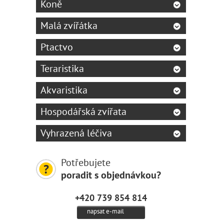
Koně
Malá zvířátka
Ptactvo
Teraristika
Akvaristika
Hospodářská zvířata
Vyhrazená léčiva
Potřebujete
poradit s objednávkou?
+420 739 854 814
napsat e-mail