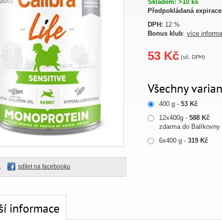
Skladem: >10 ks
Předpokládaná expirace
DPH:
12 %
Bonus klub
:
více inform
53 Kč
(vč. DPH)
Všechny varian
400 g -
53 Kč
12x400g -
588 Kč
zdarma do Balíkovny
6x400 g -
319 Kč
k
sdílet na facebooku
ší informace