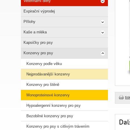
Veterinární diety
Expirační výprodej
Přílohy
Kaše a mléka
Kapsičky pro psy
Konzervy pro psy
Konzervy podle věku
Nejprodávanější konzervy
Konzervy pro štěně
Monoproteinové konzervy
tis
Hypoalergenní konzervy pro psy
Bezobilné konzervy pro psy
Dal
Konzervy pro psy s citlivým trávením