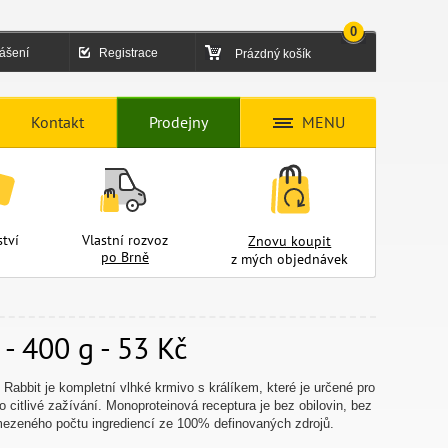
0
lášení
Registrace
Prázdný košík
Kontakt
Prodejny
MENU
tví
Vlastní rozvoz
Znovu koupit
po Brně
z mých objednávek
 - 400 g - 53 Kč
e Rabbit je kompletní vlhké krmivo s králíkem, které je určené pro
o citlivé zažívání. Monoproteinová receptura je bez obilovin, bez
mezeného počtu ingrediencí ze 100% definovaných zdrojů.