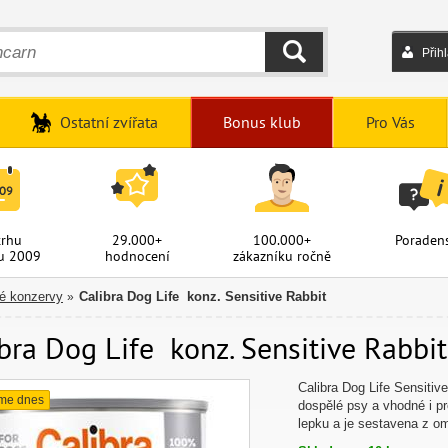
Přih
HLEDAT
Ostatní zvířata
Bonus klub
Pro Vás
trhu
29.000+
100.000+
Poradens
u 2009
hodnocení
zákazníku ročně
é konzervy
Calibra Dog Life konz. Sensitive Rabbit
»
bra Dog Life konz. Sensitive Rabbit
Calibra Dog Life Sensitiv
me dnes
dospělé psy a vhodné i pr
lepku a je sestavena z o