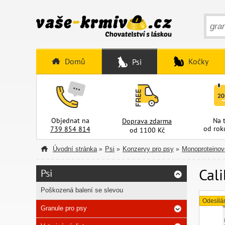
Domů
Kočky
Psi
Objednat na
Na 
Doprava zdarma
od rok
739 854 814
od 1100 Kč
Úvodní stránka
Psi
Konzervy pro psy
Monoproteinov
»
»
»
Cali
Psi
Poškozená balení se slevou
Odesílá
Granule pro psy