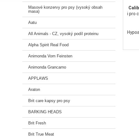
Masové konzervy pro psy (vysoký obsah
Cali
masa)
i pro 
Aatu
Hypoa
All Animals - CZ, vysoký podíl proteinu
bez ob
Alpha Spirit Real Food
stravi
Recep
Animonda Vom Feinsten
funkci
Schiz
Animonda Grancarno
Recep
APPLAWS
Araton
oboha
králič
Brit care kapsy pro psy
hypoa
BARKING HEADS
Recep
Brit Fresh
Balení
Brit True Meat
Slože