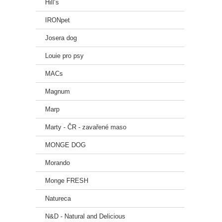
Hill’s
vitam
bioti
IRONpet
zinek
manga
Josera dog
jód (
měď (
Louie pro psy
želez
MACs
Metab
Magnum
Marp
Marty - ČR - zavařené maso
MONGE DOG
Morando
Monge FRESH
Natureca
N&D - Natural and Delicious