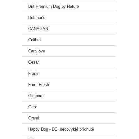
limac
Brit Premium Dog by Nature
Analy
Butcher’s
vlhko
CANAGAN
hrubý
hrubý
Calibra
hrubý
hrubá
Carnilove
vápní
Cesar
fosfo
sodík
Fitmin
omeg
kysel
Farm Fresh
omeg
kysel
Gimborn
Grex
Nutri
Grand
vitam
vitam
Happy Dog - DE, neobvyklé příchutě
vitam