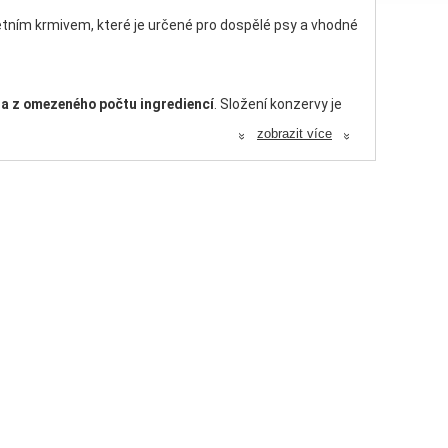
etním krmivem, které je určené pro dospělé psy a vhodné
na z omezeného počtu ingrediencí
. Složení konzervy je
 ze 100% definovaných zdrojů, což má vliv na lehkou
zobrazit více
«
«
 kyselin omega-3 (EPA, DHA) potřebných pro vývoj a
mega-3 mají také protizánětlivý účinek.
iny DHA, která přispívá k normální funkci mozku.
ličitan vápenatý, sušené řasy (0,2 %,
Schizochytrium