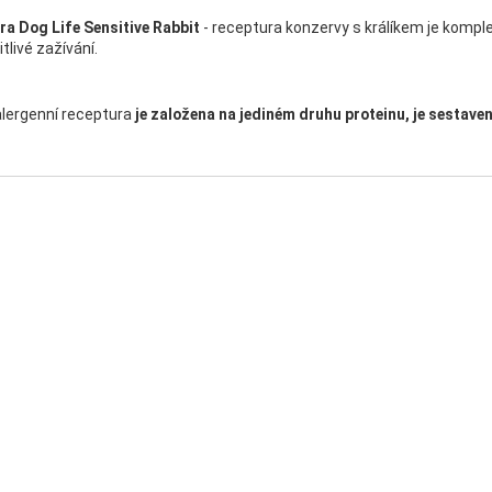
bra Dog Life
Sensitive Rabbit
- receptura konzervy s králíkem je kompl
citlivé zažívání.
lergenní receptura
je založena na jediném druhu proteinu, je sestave
ilovin, bez lepku, obsahuje jen suroviny té nejvyšší kvality, které jsou
telnost krmiva.
tura obsahuje
l
ososový olej,
který je zdrojem nenasycených mastných
 mozku, na podporu fyziologické funkce kůže a srsti a jejich kvality. O
ochytrium limacinum
(sušené řasy) jsou zdrojem omega 3 mastné kysel
tura v kostce:
ceno lososovým olejem
í
lergenní
tura bez obsahu
obilovin, lepku, sóji, GMO
:
400 g
ní:
králík (70 %), hrachová mouka, lignocelulóza, lososový olej (1 %), uh