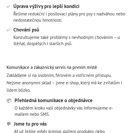
Úprava výživy pro lepší kondici
✅
Řešíme redukční i posilovací plány pro psy s nadváhou nebo
nedostatečnou hmotností.
Chování psů
✅
Konzultujeme také problémy s nevhodným chováním – u
štěňat, dospělých i starších psů.
Komunikace a zákaznický servis na prvním místě
Zakládáme si na osobním, férovém a vstřícném přístupu.
Nejsme anonymní sklad – jsme e-shop, který má ke zvířatům i
lidem blízko.
Přehledná komunikace o objednávce
📦
O každém kroku vaší objednávky vás informujeme e-
mailem nebo SMS.
Jsme tu pro vás
💬
Ať už řešíte výběr krmiva, složení produktu nebo