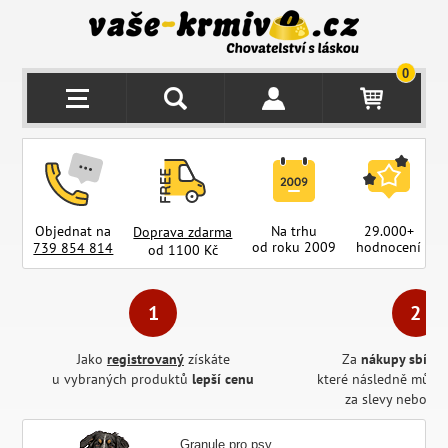
0
Objednat na
Na trhu
29.000+
Doprava zdarma
od roku 2009
hodnocení
z
739 854 814
od 1100 Kč
Jako
registrovaný
získáte
Za
nákupy sbírát
u vybraných produktů
lepší cenu
které následně může
za slevy nebo pr
Granule pro psy