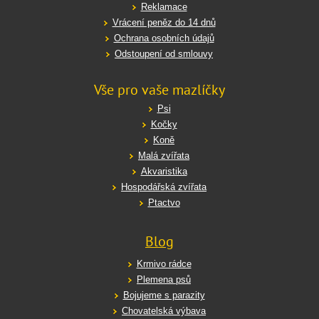
Reklamace
Vrácení peněz do 14 dnů
Ochrana osobních údajů
Odstoupení od smlouvy
Vše pro vaše mazlíčky
Psi
Kočky
Koně
Malá zvířata
Akvaristika
Hospodářská zvířata
Ptactvo
Blog
Krmivo rádce
Plemena psů
Bojujeme s parazity
Chovatelská výbava