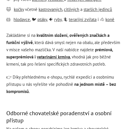
🐱
kočky
včetně
kastrovaných
,
citlivých
a
starších jedinců
🐹
hlodavce
, 🐦
ptáky
, 🐠
ryby
, 🦎
terarijní zvířata
i 🐴
koně
Zakládáme si na
kvalitním složení, ověřených značkách a
funkční výživě
, která dává smysl nejen na obalu, ale především
v misce vašeho mazlíčka. V naší nabídce najdete
prémiová,
superprémiová i
veterinární krmiva
, vhodná jak pro běžné
krmení, tak pro řešení specifických zdravotních potřeb.
👉 Díky přehlednému e-shopu, rychlé expedici a osobnímu
přístupu u nás vyřešíte vše pohodlně
na jednom místě – bez
kompromisů
.
Odborné chovatelské poradenství a osobní
přístup
Na našem e-shopu nenabízíme jen krmiva a chovatelské