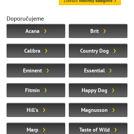
Zobrazit
všechny kategorie
Doporučujeme
Acana
Brit
Calibra
Country Dog
Eminent
Essential
Fitmin
Happy Dog
Hill's
Magnusson
Marp
Taste of Wild