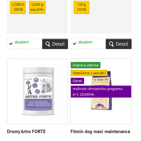
12X85 G
12x85 g -
250 g
389 Kč
exp. 4/26 -
159 Kč
1 ks
skladem
331 Kč
skladem
skladem
Detail
Detail
Doprava zdarma
Odesíláme v pondělí
Dárek
možnost věrnostního programu
6+1 ZDARMA
Dromy Artro FORTE
Fitmin dog maxi maintenance