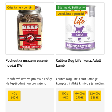
Odesíláme v pondělí
Zdarma do Balíkovny
Odesíláme v pondělí
Pochoutka mrazem sušené
Calibra Dog Life konz. Adult
hovězí KW
Lamb
Doplňkové krmivo pro psy a kočky.
Calibra Dog Life Adult Lamb je
Nejlepší odměnou pro vašeho
kompletní vlhké krmivo s jehněčím,
mazlíčka je zdravé jídlo. Přírodní
které je určené pro dospělé psy.
mrazem sušený pamlsek
Monoproteinová receptura je bez
40 g
400 g
6x400 g
12x400g
lepku a je sestavena z omezeného
140 Kč
49 Kč
290 Kč
588 Kč
počtu ingrediencí ze 100%
definovaných zdrojů.