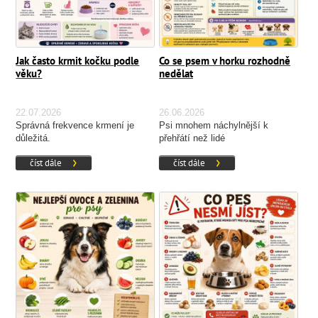
Jak často krmit kočku podle
Co se psem v horku rozhodně
věku?
nedělat
22.07.2026
26.06.2026
Správná frekvence krmení je
Psi mnohem náchylnější k
důležitá.
přehřátí než lidé
číst dále
číst dále