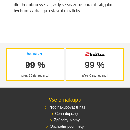
dlouhodobou výživu, vždy se snažíme poradit tak, jako
bychom vybírali pro vlastní mazlíčky.
99 %
99 %
přes 13 tis. recenzí
přes 6 tis. recenzí
Vše o nákupu
Proč nakupovat u nás
Cena dopravy
Způsoby platby
Obchodní podmínky