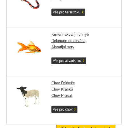
Vše pro teraristiku
Krmení akvarijních ryb
Dekorace do akvária
Akvarijní sety
Vše pro akvaristiku
Chov Drůbeže
Chov Králíků
Chov Prasat
Vše pro chov