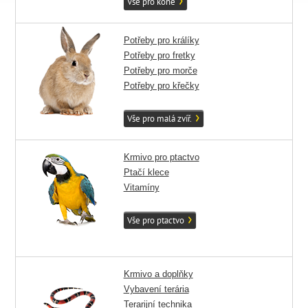
Vše pro koně
Potřeby pro králíky
Potřeby pro fretky
Potřeby pro morče
Potřeby pro křečky
Vše pro malá zvíř.
Krmivo pro ptactvo
Ptačí klece
Vitamíny
Vše pro ptactvo
Krmivo a doplňky
Vybavení terária
Terarijní technika