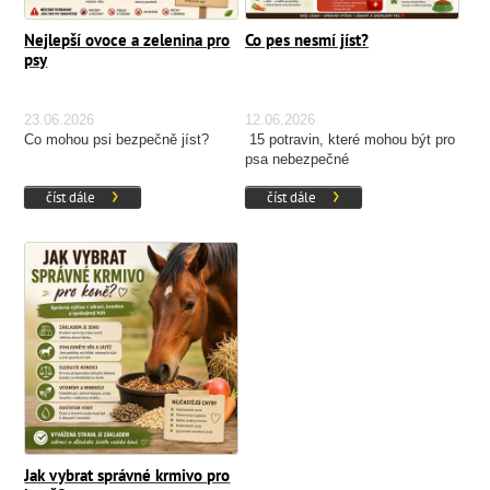
Nejlepší ovoce a zelenina pro
Co pes nesmí jíst?
psy
23.06.2026
12.06.2026
Co mohou psi bezpečně jíst?
15 potravin, které mohou být pro
psa nebezpečné
číst dále
číst dále
Jak vybrat správné krmivo pro