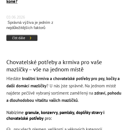
koně?
03.06.2026
Správná výživa je jedním z
nejdůležitějších faktorů
ovlivňujících zdraví, kondici a
číst dále
výkonnost koně.
Chovatelské potřeby a krmiva pro vaše
mazlíčky – vše na jednom místě
Hledáte
kvalitní krmiva a chovatelské potřeby pro psy, kočky a
další domácí mazlíčky
? U nás jste správně. Na jednom místě
najdete pečlivě vybraný sortiment zaměřený na
zdraví, pohodu
a dlouhodobou vitalitu vašich mazlíčků
.
Nabízíme
granule, konzervy, pamlsky, doplňky stravy i
chovatelské potřeby
pro:
🐶
psy všech
plemen
,
velikostí
a
věkových kategorií