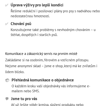
Úprava výživy pro lepší kondici
✅
Řešíme redukční i posilovací plány pro psy s nadváhou nebo
nedostatečnou hmotností.
Chování psů
✅
Konzultujeme také problémy s nevhodným chováním – u
štěňat, dospělých i starších psů.
Komunikace a zákaznický servis na prvním místě
Zakládáme si na osobním, férovém a vstřícném přístupu.
Nejsme anonymní sklad – jsme e-shop, který má ke zvířatům i
lidem blízko.
Přehledná komunikace o objednávce
📦
O každém kroku vaší objednávky vás informujeme e-
mailem nebo SMS.
Jsme tu pro vás
💬
Ať už řešíte výběr krmiva, složení produktu nebo