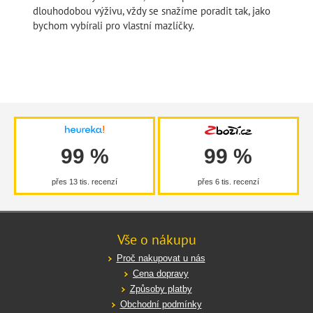
dlouhodobou výživu, vždy se snažíme poradit tak, jako
bychom vybírali pro vlastní mazlíčky.
99 %
99 %
přes 13 tis. recenzí
přes 6 tis. recenzí
Vše o nákupu
Proč nakupovat u nás
Cena dopravy
Způsoby platby
Obchodní podmínky