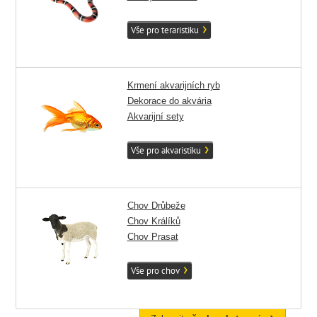
Vše pro teraristiku
Krmení akvarijních ryb
Dekorace do akvária
Akvarijní sety
Vše pro akvaristiku
Chov Drůbeže
Chov Králíků
Chov Prasat
Vše pro chov