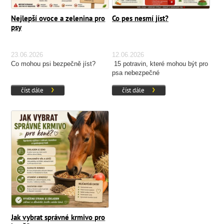
Nejlepší ovoce a zelenina pro
Co pes nesmí jíst?
psy
23.06.2026
12.06.2026
Co mohou psi bezpečně jíst?
15 potravin, které mohou být pro
psa nebezpečné
číst dále
číst dále
Jak vybrat správné krmivo pro