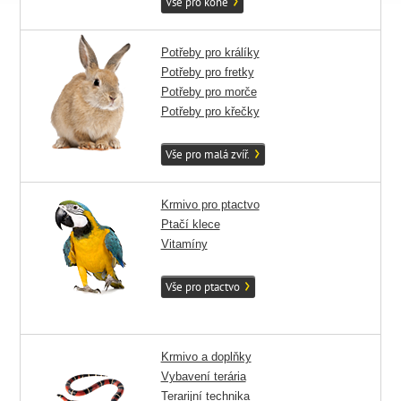
Vše pro koně
Potřeby pro králíky
Potřeby pro fretky
Potřeby pro morče
Potřeby pro křečky
Vše pro malá zvíř.
Krmivo pro ptactvo
Ptačí klece
Vitamíny
Vše pro ptactvo
Krmivo a doplňky
Vybavení terária
Terarijní technika