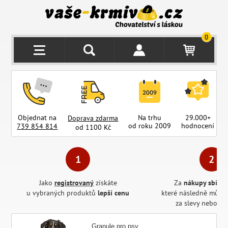
0
Objednat na
Na trhu
29.000+
Doprava zdarma
od roku 2009
hodnocení
z
739 854 814
od 1100 Kč
Jako
registrovaný
získáte
Za
nákupy sbírát
u vybraných produktů
lepší cenu
které následně může
za slevy nebo pr
Granule pro psy