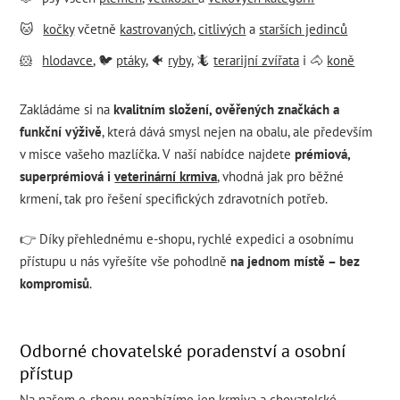
🐱
kočky
včetně
kastrovaných
,
citlivých
a
starších jedinců
🐹
hlodavce
, 🐦
ptáky
, 🐠
ryby
, 🦎
terarijní zvířata
i 🐴
koně
Zakládáme si na
kvalitním složení, ověřených značkách a
funkční výživě
, která dává smysl nejen na obalu, ale především
v misce vašeho mazlíčka. V naší nabídce najdete
prémiová,
superprémiová i
veterinární krmiva
, vhodná jak pro běžné
krmení, tak pro řešení specifických zdravotních potřeb.
👉 Díky přehlednému e-shopu, rychlé expedici a osobnímu
přístupu u nás vyřešíte vše pohodlně
na jednom místě – bez
kompromisů
.
Odborné chovatelské poradenství a osobní
přístup
Na našem e-shopu nenabízíme jen krmiva a chovatelské