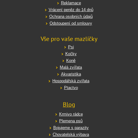
Reklamace
Vrácení peněz do 14 dnů
Ochrana osobních údajů
Odstoupení od smlouvy
Vše pro vaše mazlíčky
Psi
Kočky
Koně
Malá zvířata
Akvaristika
Hospodářská zvířata
Ptactvo
Blog
Krmivo rádce
Plemena psů
Bojujeme s parazity
Chovatelská výbava