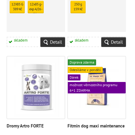
12X85 G
12x85 g -
250 g
389 Kč
exp. 4/26 -
159 Kč
1 ks
skladem
331 Kč
skladem
skladem
Detail
Detail
Doprava zdarma
Odesíláme v pondělí
Dárek
možnost věrnostního programu
6+1 ZDARMA
Dromy Artro FORTE
Fitmin dog maxi maintenance