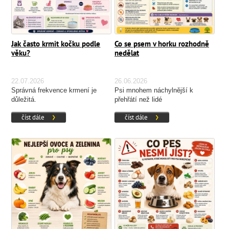
Jak často krmit kočku podle
Co se psem v horku rozhodně
věku?
nedělat
22.07.2026
26.06.2026
Správná frekvence krmení je
Psi mnohem náchylnější k
důležitá.
přehřátí než lidé
číst dále
číst dále