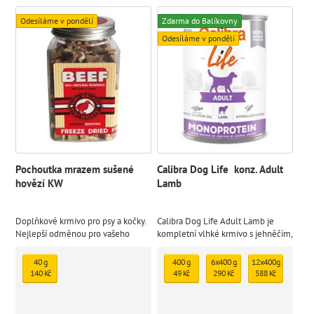
Odesíláme v pondělí
Zdarma do Balíkovny
Odesíláme v pondělí
Pochoutka mrazem sušené
Calibra Dog Life konz. Adult
hovězí KW
Lamb
Doplňkové krmivo pro psy a kočky.
Calibra Dog Life Adult Lamb je
Nejlepší odměnou pro vašeho
kompletní vlhké krmivo s jehněčím,
mazlíčka je zdravé jídlo. Přírodní
které je určené pro dospělé psy.
mrazem sušený pamlsek
Monoproteinová receptura je bez
40 g
400 g
6x400 g
12x400g
lepku a je sestavena z omezeného
140 Kč
49 Kč
290 Kč
588 Kč
počtu ingrediencí ze 100%
definovaných zdrojů.