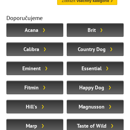
Zobrazit
všechny kategorie
Doporučujeme
Acana
Brit
Calibra
Country Dog
Eminent
Essential
Fitmin
Happy Dog
Hill's
Magnusson
Marp
Taste of Wild