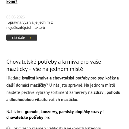
koně?
03.06.2026
Správná výživa je jedním z
nejdůležitějších faktorů
ovlivňujících zdraví, kondici a
číst dále
výkonnost koně.
Chovatelské potřeby a krmiva pro vaše
mazlíčky – vše na jednom místě
Hledáte
kvalitní krmiva a chovatelské potřeby pro psy, kočky a
další domácí mazlíčky
? U nás jste správně. Na jednom místě
najdete pečlivě vybraný sortiment zaměřený na
zdraví, pohodu
a dlouhodobou vitalitu vašich mazlíčků
.
Nabízíme
granule, konzervy, pamlsky, doplňky stravy i
chovatelské potřeby
pro:
🐶
psy všech
plemen
,
velikostí
a
věkových kategorií