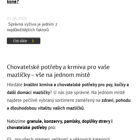
koně?
03.06.2026
Správná výživa je jedním z
nejdůležitějších faktorů
ovlivňujících zdraví, kondici a
číst dále
výkonnost koně.
Chovatelské potřeby a krmiva pro vaše
mazlíčky – vše na jednom místě
Hledáte
kvalitní krmiva a chovatelské potřeby pro psy, kočky a
další domácí mazlíčky
? U nás jste správně. Na jednom místě
najdete pečlivě vybraný sortiment zaměřený na
zdraví, pohodu
a dlouhodobou vitalitu vašich mazlíčků
.
Nabízíme
granule, konzervy, pamlsky, doplňky stravy i
chovatelské potřeby
pro:
🐶
psy všech
plemen
,
velikostí
a
věkových kategorií