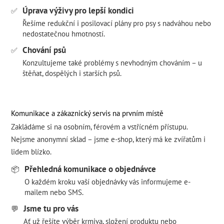
Úprava výživy pro lepší kondici
✅
Řešíme redukční i posilovací plány pro psy s nadváhou nebo
nedostatečnou hmotností.
Chování psů
✅
Konzultujeme také problémy s nevhodným chováním – u
štěňat, dospělých i starších psů.
Komunikace a zákaznický servis na prvním místě
Zakládáme si na osobním, férovém a vstřícném přístupu.
Nejsme anonymní sklad – jsme e-shop, který má ke zvířatům i
lidem blízko.
Přehledná komunikace o objednávce
📦
O každém kroku vaší objednávky vás informujeme e-
mailem nebo SMS.
Jsme tu pro vás
💬
Ať už řešíte výběr krmiva, složení produktu nebo