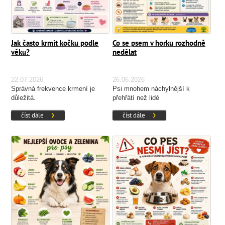
Jak často krmit kočku podle
Co se psem v horku rozhodně
věku?
nedělat
22.07.2026
26.06.2026
Správná frekvence krmení je
Psi mnohem náchylnější k
důležitá.
přehřátí než lidé
číst dále
číst dále