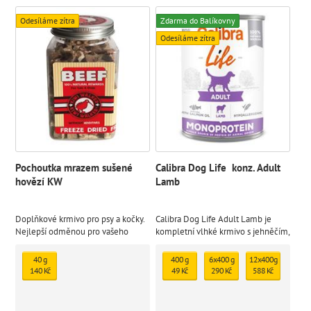
Odesíláme zítra
Zdarma do Balíkovny
Odesíláme zítra
Pochoutka mrazem sušené
Calibra Dog Life konz. Adult
hovězí KW
Lamb
Doplňkové krmivo pro psy a kočky.
Calibra Dog Life Adult Lamb je
Nejlepší odměnou pro vašeho
kompletní vlhké krmivo s jehněčím,
mazlíčka je zdravé jídlo. Přírodní
které je určené pro dospělé psy.
mrazem sušený pamlsek
Monoproteinová receptura je bez
40 g
400 g
6x400 g
12x400g
lepku a je sestavena z omezeného
140 Kč
49 Kč
290 Kč
588 Kč
počtu ingrediencí ze 100%
definovaných zdrojů.