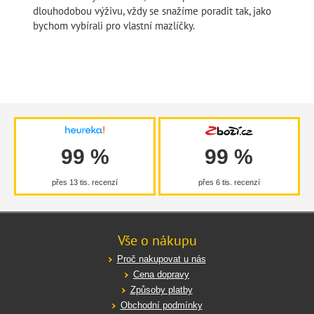
dlouhodobou výživu, vždy se snažíme poradit tak, jako
bychom vybírali pro vlastní mazlíčky.
99 %
99 %
přes 13 tis. recenzí
přes 6 tis. recenzí
Vše o nákupu
Proč nakupovat u nás
Cena dopravy
Způsoby platby
Obchodní podmínky