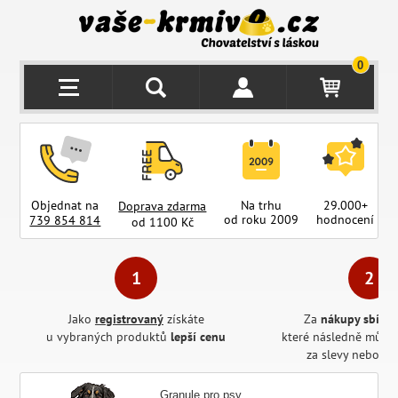
0
Objednat na
Na trhu
29.000+
Doprava zdarma
od roku 2009
hodnocení
z
739 854 814
od 1100 Kč
Jako
registrovaný
získáte
Za
nákupy sbírát
u vybraných produktů
lepší cenu
které následně může
za slevy nebo pr
Granule pro psy