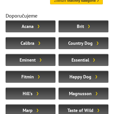
Zobrazit
všechny kategorie
Doporučujeme
Acana
Brit
Calibra
Country Dog
Eminent
Essential
Fitmin
Happy Dog
Hill's
Magnusson
Marp
Taste of Wild