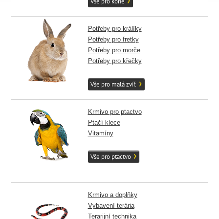
Vše pro koně
Potřeby pro králíky
Potřeby pro fretky
Potřeby pro morče
Potřeby pro křečky
Vše pro malá zvíř.
Krmivo pro ptactvo
Ptačí klece
Vitamíny
Vše pro ptactvo
Krmivo a doplňky
Vybavení terária
Terarijní technika