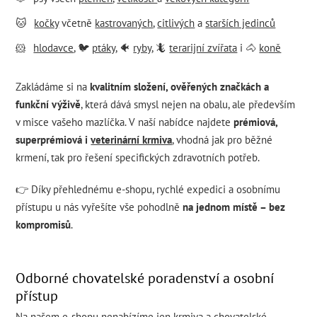
🐱
kočky
včetně
kastrovaných
,
citlivých
a
starších jedinců
🐹
hlodavce
, 🐦
ptáky
, 🐠
ryby
, 🦎
terarijní zvířata
i 🐴
koně
Zakládáme si na
kvalitním složení, ověřených značkách a
funkční výživě
, která dává smysl nejen na obalu, ale především
v misce vašeho mazlíčka. V naší nabídce najdete
prémiová,
superprémiová i
veterinární krmiva
, vhodná jak pro běžné
krmení, tak pro řešení specifických zdravotních potřeb.
👉 Díky přehlednému e-shopu, rychlé expedici a osobnímu
přístupu u nás vyřešíte vše pohodlně
na jednom místě – bez
kompromisů
.
Odborné chovatelské poradenství a osobní
přístup
Na našem e-shopu nenabízíme jen krmiva a chovatelské