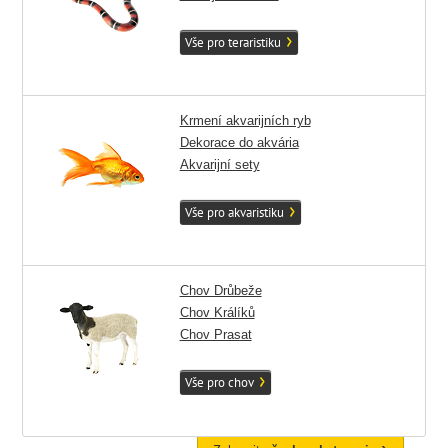
Vše pro teraristiku
Krmení akvarijních ryb
Dekorace do akvária
Akvarijní sety
Vše pro akvaristiku
Chov Drůbeže
Chov Králíků
Chov Prasat
Vše pro chov