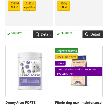
12X85 G
12x85 g -
250 g
389 Kč
exp. 4/26 -
159 Kč
1 ks
skladem
331 Kč
skladem
skladem
Detail
Detail
Doprava zdarma
Odesíláme zítra
Dárek
možnost věrnostního programu
6+1 ZDARMA
Dromy Artro FORTE
Fitmin dog maxi maintenance