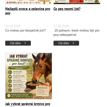
Nejlepší ovoce a zelenina pro
Co pes nesmí jíst?
psy
23.06.2026
12.06.2026
Co mohou psi bezpečně jíst?
15 potravin, které mohou být pro
psa nebezpečné
číst dále
číst dále
Jak vybrat správné krmivo pro