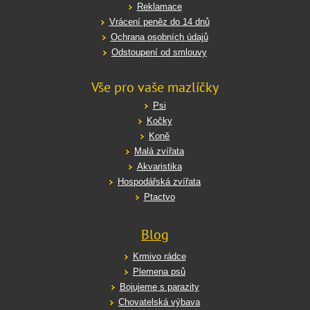
Reklamace
Vrácení peněz do 14 dnů
Ochrana osobních údajů
Odstoupení od smlouvy
Vše pro vaše mazlíčky
Psi
Kočky
Koně
Malá zvířata
Akvaristika
Hospodářská zvířata
Ptactvo
Blog
Krmivo rádce
Plemena psů
Bojujeme s parazity
Chovatelská výbava