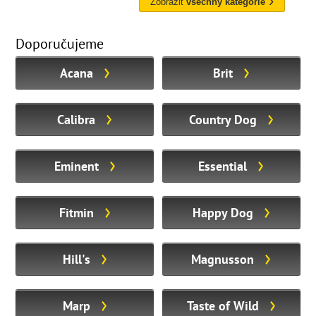
Zobrazit
všechny kategorie
Doporučujeme
Acana
Brit
Calibra
Country Dog
Eminent
Essential
Fitmin
Happy Dog
Hill's
Magnusson
Marp
Taste of Wild