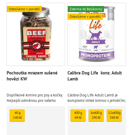
Odesíláme v pondělí
Zdarma do Balíkovny
Odesíláme v pondělí
Pochoutka mrazem sušené
Calibra Dog Life konz. Adult
hovězí KW
Lamb
Doplňkové krmivo pro psy a kočky.
Calibra Dog Life Adult Lamb je
Nejlepší odměnou pro vašeho
kompletní vlhké krmivo s jehněčím,
mazlíčka je zdravé jídlo. Přírodní
které je určené pro dospělé psy.
mrazem sušený pamlsek
Monoproteinová receptura je bez
40 g
400 g
6x400 g
12x400g
lepku a je sestavena z omezeného
140 Kč
49 Kč
290 Kč
588 Kč
počtu ingrediencí ze 100%
definovaných zdrojů.