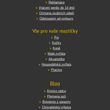
Reklamace
Vrácení peněz do 14 dnů
Ochrana osobních údajů
Odstoupení od smlouvy
Vše pro vaše mazlíčky
Psi
Kočky
Koně
Malá zvířata
Akvaristika
Hospodářská zvířata
Ptactvo
Blog
Krmivo rádce
Plemena psů
Bojujeme s parazity
Chovatelská výbava