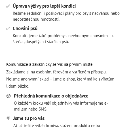
Úprava výživy pro lepší kondici
✅
Řešíme redukční i posilovací plány pro psy s nadváhou nebo
nedostatečnou hmotností.
Chování psů
✅
Konzultujeme také problémy s nevhodným chováním – u
štěňat, dospělých i starších psů.
Komunikace a zákaznický servis na prvním místě
Zakládáme si na osobním, férovém a vstřícném přístupu.
Nejsme anonymní sklad – jsme e-shop, který má ke zvířatům i
lidem blízko.
Přehledná komunikace o objednávce
📦
O každém kroku vaší objednávky vás informujeme e-
mailem nebo SMS.
Jsme tu pro vás
💬
Ať už řešíte výběr krmiva, složení produktu nebo