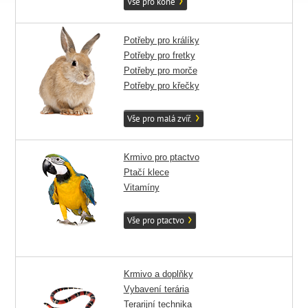
Vše pro koně
Potřeby pro králíky
Potřeby pro fretky
Potřeby pro morče
Potřeby pro křečky
Vše pro malá zvíř.
Krmivo pro ptactvo
Ptačí klece
Vitamíny
Vše pro ptactvo
Krmivo a doplňky
Vybavení terária
Terarijní technika