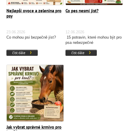
Nejlepší ovoce a zelenina pro
Co pes nesmí jíst?
psy
23.06.2026
12.06.2026
Co mohou psi bezpečně jíst?
15 potravin, které mohou být pro
psa nebezpečné
číst dále
číst dále
Jak vybrat správné krmivo pro