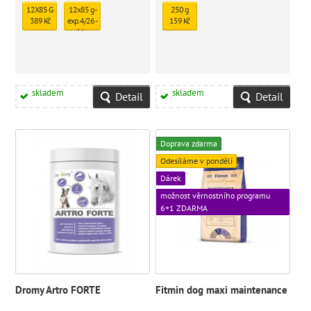
12X85 G
12x85 g -
250 g
389 Kč
exp. 4/26 -
159 Kč
1 ks
skladem
331 Kč
skladem
skladem
Detail
Detail
Doprava zdarma
Odesíláme v pondělí
Dárek
možnost věrnostního programu
6+1 ZDARMA
Dromy Artro FORTE
Fitmin dog maxi maintenance