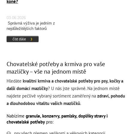
koně?
03.06.2026
Správná výživa je jedním z
nejdůležitějších faktorů
ovlivňujících zdraví, kondici a
číst dále
výkonnost koně.
Chovatelské potřeby a krmiva pro vaše
mazlíčky – vše na jednom místě
Hledáte
kvalitní krmiva a chovatelské potřeby pro psy, kočky a
další domácí mazlíčky
? U nás jste správně. Na jednom místě
najdete pečlivě vybraný sortiment zaměřený na
zdraví, pohodu
a dlouhodobou vitalitu vašich mazlíčků
.
Nabízíme
granule, konzervy, pamlsky, doplňky stravy i
chovatelské potřeby
pro:
🐶
psy všech
plemen
,
velikostí
a
věkových kategorií