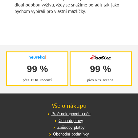
dlouhodobou výživu, vždy se snažíme poradit tak, jako
bychom vybírali pro vlastní mazlíčky.
99 %
99 %
přes 13 tis. recenzí
přes 6 tis. recenzí
Vše o nákupu
Proč nakupovat u nás
Cena dopravy
Způsoby platby
Obchodní podmínky