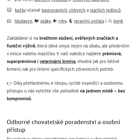
🐱
kočky
včetně
kastrovaných
,
citlivých
a
starších jedinců
🐹
hlodavce
, 🐦
ptáky
, 🐠
ryby
, 🦎
terarijní zvířata
i 🐴
koně
Zakládáme si na
kvalitním složení, ověřených značkách a
funkční výživě
, která dává smysl nejen na obalu, ale především
v misce vašeho mazlíčka. V naší nabídce najdete
prémiová,
superprémiová i
veterinární krmiva
, vhodná jak pro běžné
krmení, tak pro řešení specifických zdravotních potřeb.
👉 Díky přehlednému e-shopu, rychlé expedici a osobnímu
přístupu u nás vyřešíte vše pohodlně
na jednom místě – bez
kompromisů
.
Odborné chovatelské poradenství a osobní
přístup
Na našem e-shopu nenabízíme jen krmiva a chovatelské