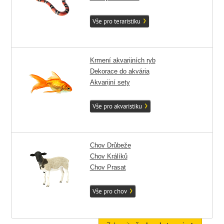
Vše pro teraristiku
Krmení akvarijních ryb
Dekorace do akvária
Akvarijní sety
Vše pro akvaristiku
Chov Drůbeže
Chov Králíků
Chov Prasat
Vše pro chov