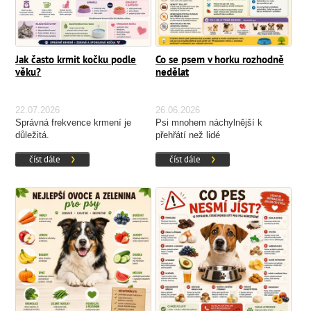
Jak často krmit kočku podle
Co se psem v horku rozhodně
věku?
nedělat
22.07.2026
26.06.2026
Správná frekvence krmení je
Psi mnohem náchylnější k
důležitá.
přehřátí než lidé
číst dále
číst dále