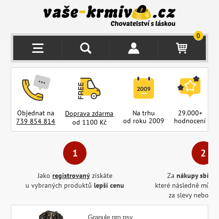
0
Objednat na
Na trhu
29.000+
Doprava zdarma
od roku 2009
hodnocení
z
739 854 814
od 1100 Kč
Jako
registrovaný
získáte
Za
nákupy sbírát
u vybraných produktů
lepší cenu
které následně může
za slevy nebo pr
Granule pro psy