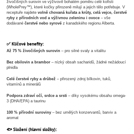
živočišných surovin ve výživově bohatém poměru celé kořisti
(WholePrey™), které kočky přirozeně milují a jejich tělo potřebuje. V
receptuře najdete
volně chovaná kuřata a krůty, celá vejce, čerstvé
ryby z přírodních vod a výživnou zeleninu i ovoce
– vše
dodávané
čerstvé nebo syrové
z kanadského regionu Alberta.
✅ Klíčové benefity:
Až 75 % živočišných surovin
– pro silné svaly a vitalitu
Bez obilovin a brambor
– nízký obsah sacharidů, žádné nežádoucí
plnidla
Celé čerstvé ryby a drůbež
– přirozený zdroj bílkovin, tuků,
vitamínů a minerálů
Podpora zdraví očí, srdce a srsti
– díky vysokému obsahu omega-
3 (DHA/EPA) a taurinu
100 % přírodní suroviny
– bez umělých konzervantů, barviv a
aromat
🐟 Složení (hlavní složky):