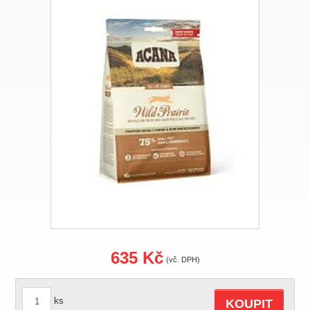
635 Kč
(vč. DPH)
ks
KOUPIT