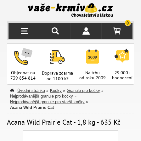
0
Objednat na
Na trhu
29.000+
Doprava zdarma
od roku 2009
hodnocení
z
739 854 814
od 1100 Kč
Úvodní stránka
Kočky
Granule pro kočky
»
»
»
Nejprodávanější granule pro kočky
»
Nejprodávanější granule pro starší kočky
»
Acana Wild Prairie Cat
Acana Wild Prairie Cat - 1,8 kg - 635 Kč