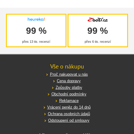
99 %
99 %
přes 13 tis. recenzí
přes 6 tis. recenzí
Vše o nákupu
Proč nakupovat u nás
Cena dopravy
Způsoby platby
Obchodní podmínky
Reklamace
Vrácení peněz do 14 dnů
Ochrana osobních údajů
Odstoupení od smlouvy