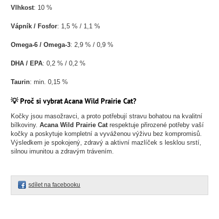
Vlhkost
: 10 %
Vápník / Fosfor
: 1,5 % / 1,1 %
Omega-6 / Omega-3
: 2,9 % / 0,9 %
DHA / EPA
: 0,2 % / 0,2 %
Taurin
: min. 0,15 %
💡 Proč si vybrat Acana Wild Prairie Cat?
Kočky jsou masožravci, a proto potřebují stravu bohatou na kvalitní
bílkoviny.
Acana Wild Prairie Cat
respektuje přirozené potřeby vaší
kočky a poskytuje kompletní a vyváženou výživu bez kompromisů.
Výsledkem je spokojený, zdravý a aktivní mazlíček s lesklou srstí,
silnou imunitou a zdravým trávením.
sdílet na facebooku