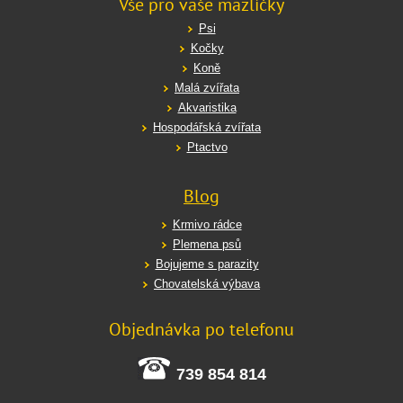
Vše pro vaše mazlíčky
Psi
Kočky
Koně
Malá zvířata
Akvaristika
Hospodářská zvířata
Ptactvo
Blog
Krmivo rádce
Plemena psů
Bojujeme s parazity
Chovatelská výbava
Objednávka po telefonu
739 854 814