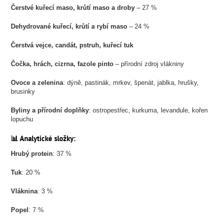
Čerstvé kuřecí maso, krůtí maso a droby
– 27 %
Dehydrované kuřecí, krůtí a rybí maso
– 24 %
Čerstvá vejce, candát, pstruh, kuřecí tuk
Čočka, hrách, cizrna, fazole pinto
– přírodní zdroj vlákniny
Ovoce a zelenina
: dýně, pastinák, mrkev, špenát, jablka, hrušky,
brusinky
Byliny a přírodní doplňky
: ostropestřec, kurkuma, levandule, kořen
lopuchu
📊 Analytické složky:
Hrubý protein
: 37 %
Tuk
: 20 %
Vláknina
: 3 %
Popel
: 7 %