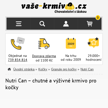
0
Objednat na
Na trhu
29.000+
Doprava zdarma
od roku 2009
hodnocení
z
739 854 814
od 1100 Kč
Úvodní stránka
Kočky
Granule pro kočky
Nutri Can
»
»
»
Nutri Can – chutné a výživné krmivo pro
kočky