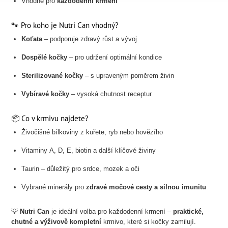
Vhodné pro
každodenní krmení
🐾 Pro koho je Nutri Can vhodný?
Koťata
– podporuje zdravý růst a vývoj
Dospělé kočky
– pro udržení optimální kondice
Sterilizované kočky
– s upraveným poměrem živin
Vybíravé kočky
– vysoká chutnost receptur
📦 Co v krmivu najdete?
Živočišné bílkoviny z kuřete, ryb nebo hovězího
Vitaminy A, D, E, biotin a další klíčové živiny
Taurin – důležitý pro srdce, mozek a oči
Vybrané minerály pro
zdravé močové cesty a silnou imunitu
💡
Nutri Can
je ideální volba pro každodenní krmení –
praktické,
chutné a výživově kompletní
krmivo, které si kočky zamilují.