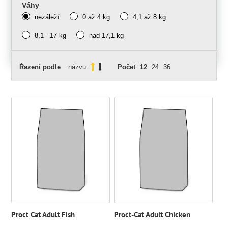
Váhy
nezáleží
0 až 4 kg
4,1 až 8 kg
8,1 - 17 kg
nad 17,1 kg
Řazení podle
názvu:
Počet
:
12
24
36
Proct Cat Adult Fish
Proct-Cat Adult Chicken