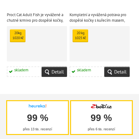
Proct Cat Adult Fish je vyvážené a
Kompletní a vyvážená potrava pro
chutné krmivo pro dospělé kočky,
dospělé kočky s kuřecím masem,
které milují ryby.
zeleninou a cereáliemi.
20kg
20 kg
1020 Kč
1025 Kč
skladem
skladem
Detail
Detail
99 %
99 %
přes 13 tis. recenzí
přes 6 tis. recenzí