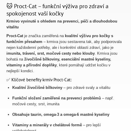
🐱 Proct-Cat – funkční výživa pro zdraví a
spokojenost vaší kočky
Krmivo vyvinuté s ohledem na prevenci, péči a dlouhodobou
vitalitu
Proct-Cat
je značka zaměřená na
kvalitní výživu pro kočky s
funkčním přesahem
– krmiva jsou sestavena tak, aby podporovala
nejen každodenní potřeby, ale i konkrétní oblasti zdraví, jako je
imunita, trávení, srst, močové cesty nebo klouby
. Krmiva jsou
bohatá na
živočišné bílkoviny, esenciální mastné kyseliny,
vitaminy a přírodní doplňky
, které pomáhají udržet kočku v
nejlepší kondici.
✅ Klíčové benefity krmiv Proct-Cat:
Kvalitní živočišné bílkoviny
– pro zdravé svaly a vitalitu
Funkční složení zaměřené na prevenci problémů
– např.
močové cesty, srst, imunita
Obsahuje taurin, omega-3 a omega-6 mastné kyseliny
Vitaminy a minerály v chelátové formě
– pro lepší
vstřebatelnost