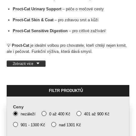
Proct-Cat Urinary Support
– péče o močové cesty
Proct-Cat Skin & Coat
– pro zdravou srst a kůži
Proct-Cat Sensitive Digestion
– pro citlivé zažívání
💡
Proct-Cat
je ideální volbou pro chovatele, kteří chtějí nejen krmit,
ale i pečovat. Funkční výživa, která dává smysl.
Zobrazit více
FILTR PRODUKTŮ
Ceny
nezáleží
0 až 400 Kč
401 až 900 Kč
901 - 1300 Kč
nad 1301 Kč