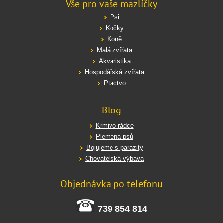
Vše pro vaše mazlíčky
Psi
Kočky
Koně
Malá zvířata
Akvaristika
Hospodářská zvířata
Ptactvo
Blog
Krmivo rádce
Plemena psů
Bojujeme s parazity
Chovatelská výbava
Objednávka po telefonu
739 854 814