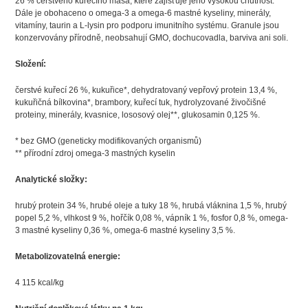
26 % čerstvého kuřecího masa, které zajišťuje jeho vysokou chutnost.
Dále je obohaceno o omega-3 a omega-6 mastné kyseliny, minerály,
vitamíny, taurin a L-lysin pro podporu imunitního systému. Granule jsou
konzervovány přírodně, neobsahují GMO, dochucovadla, barviva ani soli.
Složení:
čerstvé kuřecí 26 %, kukuřice*, dehydratovaný vepřový protein 13,4 %,
kukuřičná bílkovina*, brambory, kuřecí tuk, hydrolyzované živočišné
proteiny, minerály, kvasnice, lososový olej**, glukosamin 0,125 %.
* bez GMO (geneticky modifikovaných organismů)
** přírodní zdroj omega-3 mastných kyselin
Analytické složky:
hrubý protein 34 %, hrubé oleje a tuky 18 %, hrubá vláknina 1,5 %, hrubý
popel 5,2 %, vlhkost 9 %, hořčík 0,08 %, vápník 1 %, fosfor 0,8 %, omega-
3 mastné kyseliny 0,36 %, omega-6 mastné kyseliny 3,5 %.
Metabolizovatelná energie:
4 115 kcal/kg