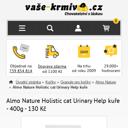
0
Objednat na
Na trhu
29.000+
Doprava zdarma
od roku 2009
hodnocení
z
739 854 814
od 1100 Kč
Úvodní stránka
Kočky
Granule pro kočky
Almo Nature
»
»
»
Almo Nature Holistic cat Urinary Help kuře
»
Almo Nature Holistic cat Urinary Help kuře
- 400g - 130 Kč