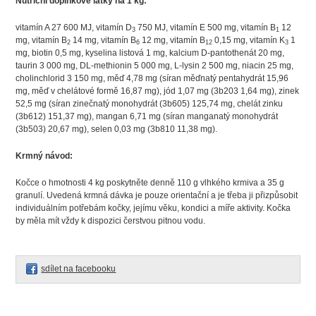
Nutriční doplňkové látky na 1 kg:
vitamín A 27 600 MJ, vitamín D
750 MJ, vitamín E 500 mg, vitamín B
12
3
1
mg, vitamín B
14 mg, vitamín B
12 mg, vitamín B
0,15 mg, vitamín K
1
2
6
12
3
mg, biotin 0,5 mg, kyselina listová 1 mg, kalcium D-pantothenát 20 mg,
taurin 3 000 mg, DL-methionin 5 000 mg, L-lysin 2 500 mg, niacin 25 mg,
cholinchlorid 3 150 mg, měď 4,78 mg (síran měďnatý pentahydrát 15,96
mg, měď v chelátové formě 16,87 mg), jód 1,07 mg (3b203 1,64 mg), zinek
52,5 mg (síran zinečnatý monohydrát (3b605) 125,74 mg, chelát zinku
(3b612) 151,37 mg), mangan 6,71 mg (síran manganatý monohydrát
(3b503) 20,67 mg), selen 0,03 mg (3b810 11,38 mg).
Krmný návod:
Kočce o hmotnosti 4 kg poskytněte denně 110 g vlhkého krmiva a 35 g
granulí. Uvedená krmná dávka je pouze orientační a je třeba ji přizpůsobit
individuálním potřebám kočky, jejímu věku, kondici a míře aktivity. Kočka
by měla mít vždy k dispozici čerstvou pitnou vodu.
sdílet na facebooku