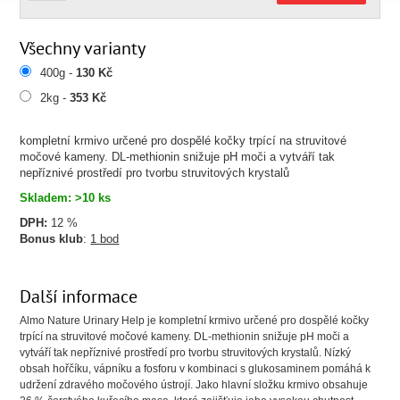
Všechny varianty
400g -
130 Kč
2kg -
353 Kč
kompletní krmivo určené pro dospělé kočky trpící na struvitové
močové kameny. DL-methionin snižuje pH moči a vytváří tak
nepříznivé prostředí pro tvorbu struvitových krystalů
Skladem: >10 ks
DPH:
12 %
Bonus klub
:
1 bod
Další informace
Almo Nature Urinary Help je kompletní krmivo určené pro dospělé kočky
trpící na struvitové močové kameny. DL-methionin snižuje pH moči a
vytváří tak nepříznivé prostředí pro tvorbu struvitových krystalů. Nízký
obsah hořčíku, vápníku a fosforu v kombinaci s glukosaminem pomáhá k
udržení zdravého močového ústrojí. Jako hlavní složku krmivo obsahuje