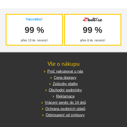
99 %
99 %
přes 13 tis. recenzí
přes 6 tis. recenzí
Vše o nákupu
Proč nakupovat u nás
Cena dopravy
Způsoby platby
Obchodní podmínky
Reklamace
Vrácení peněz do 14 dnů
Ochrana osobních údajů
Odstoupení od smlouvy