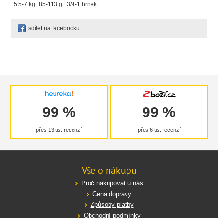
5,5-7 kg
85-113 g
3/4-1 hrnek
sdílet na facebooku
99 %
99 %
přes 13 tis. recenzí
přes 6 tis. recenzí
Vše o nákupu
Proč nakupovat u nás
Cena dopravy
Způsoby platby
Obchodní podmínky