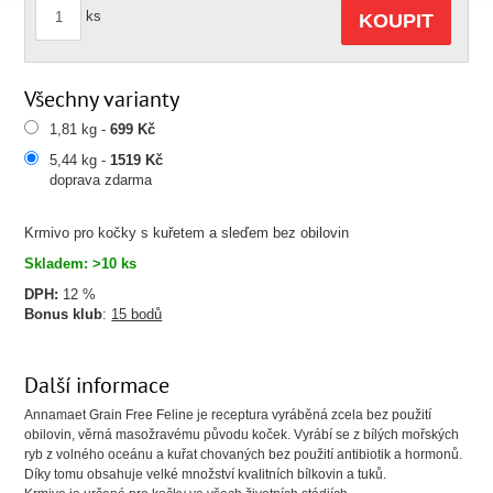
ks
KOUPIT
Všechny varianty
1,81 kg -
699 Kč
5,44 kg -
1519 Kč
doprava zdarma
Krmivo pro kočky s kuřetem a sleďem bez obilovin
Skladem: >10 ks
DPH:
12 %
Bonus klub
:
15 bodů
Další informace
Annamaet Grain Free Feline je receptura vyráběná zcela bez použití
obilovin, věrná masožravému původu koček. Vyrábí se z bílých mořských
ryb z volného oceánu a kuřat chovaných bez použití antibiotik a hormonů.
Díky tomu obsahuje velké množství kvalitních bílkovin a tuků.