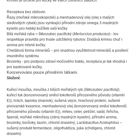
Krmivo je určené pro kočky ve všech životních stádiích.
Receptura bez obilovin.
Řasy (mořské mikroskopické) a menhadenový olej (olej s malých
sleďovitých rybek) jsou vynikající přírodní zdroje omega 3 mastných
kyselin pro hebký kožíšek vaší kočky.
Bílá mořská ryba = štikozubec pacifický (
Merluccius productus
) - lov
respektuje pravidla pro trvale udržitelný rybolov. Dodává krmivu chuť i
aroma pro mlsné kočky.
Chelátová forma minerálů – pro snadnou využitelnost minerálů a posílení
imunitního systému.
Brusinky - pro podporu zdraví močového traktu, receptura je tak vhodná i
pro kastrované kočky.
Konzervováno pouze přírodními látkami.
Složení:
Kuřecí moučka, moučka z bílých mořských ryb
(štikozubec pacifický)
,
kuřecí tuk (konzervovaný směsí tokoferolů přirozeného původu (vitamín
E)), hrách, tapioka (maniok), sušená vejce, hrachový protein, sušené
pivovarské kvasnice, menhadenový olej (konzervovaný směsí tokoferolů
přirozeného původu (vitamín E)), mrkev, celer, petržel, salát, řeřicha,
špenát, mořské mikrořasy (zdroj mastných kyselin), přírodní aroma,
brusinky, borůvky, taurin, chlorid draselný, Lactobacillus Acidophilus –
sušený produkt fermentace, oligofruktóza, juka schidigera, chlorid
draselný.