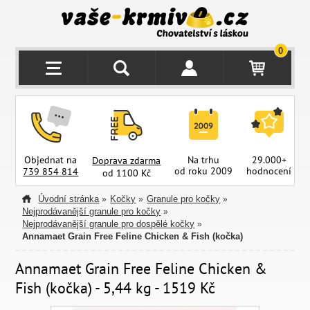
0
Objednat na
Na trhu
29.000+
Doprava zdarma
od roku 2009
hodnocení
z
739 854 814
od 1100 Kč
Úvodní stránka
Kočky
Granule pro kočky
»
»
»
Nejprodávanější granule pro kočky
»
Nejprodávanější granule pro dospělé kočky
»
Annamaet Grain Free Feline Chicken & Fish (kočka)
Annamaet Grain Free Feline Chicken &
Fish (kočka) - 5,44 kg - 1519 Kč