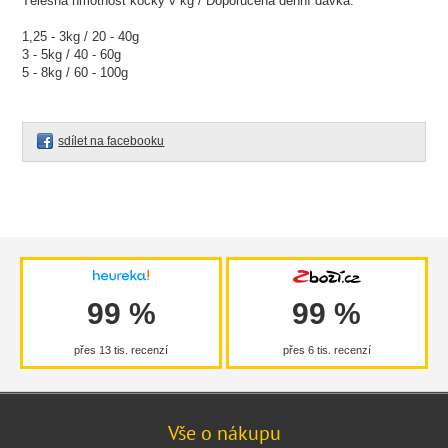
Tělesná hmotnost kočky v kg / Doporučená denní dávka:
1,25 - 3kg / 20 - 40g
3 - 5kg / 40 - 60g
5 - 8kg / 60 - 100g
sdílet na facebooku
99 %
99 %
přes 13 tis. recenzí
přes 6 tis. recenzí
Vše o nákupu