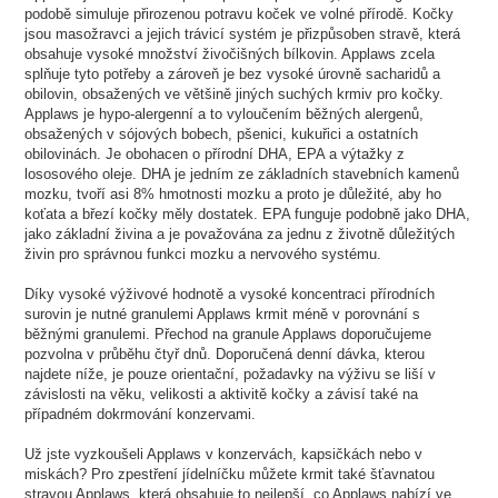
podobě simuluje přirozenou potravu koček ve volné přírodě. Kočky
jsou masožravci a jejich trávicí systém je přizpůsoben stravě, která
obsahuje vysoké množství živočišných bílkovin. Applaws zcela
splňuje tyto potřeby a zároveň je bez vysoké úrovně sacharidů a
obilovin, obsažených ve většině jiných suchých krmiv pro kočky.
Applaws je hypo-alergenní a to vyloučením běžných alergenů,
obsažených v sójových bobech, pšenici, kukuřici a ostatních
obilovinách. Je obohacen o přírodní DHA, EPA a výtažky z
lososového oleje. DHA je jedním ze základních stavebních kamenů
mozku, tvoří asi 8% hmotnosti mozku a proto je důležité, aby ho
koťata a březí kočky měly dostatek. EPA funguje podobně jako DHA,
jako základní živina a je považována za jednu z životně důležitých
živin pro správnou funkci mozku a nervového systému.
Díky vysoké výživové hodnotě a vysoké koncentraci přírodních
surovin je nutné granulemi Applaws krmit méně v porovnání s
běžnými granulemi. Přechod na granule Applaws doporučujeme
pozvolna v průběhu čtyř dnů. Doporučená denní dávka, kterou
najdete níže, je pouze orientační, požadavky na výživu se liší v
závislosti na věku, velikosti a aktivitě kočky a závisí také na
případném dokrmování konzervami.
Už jste vyzkoušeli Applaws v konzervách, kapsičkách nebo v
miskách? Pro zpestření jídelníčku můžete krmit také šťavnatou
stravou Applaws, která obsahuje to nejlepší, co Applaws nabízí ve