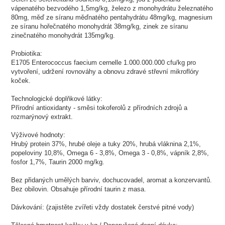
vápenatého bezvodého 1,5mg/kg, železo z monohydrátu železnatého
80mg, měď ze síranu měďnatého pentahydrátu 48mg/kg, magnesium
ze síranu hořečnatého monohydrát 38mg/kg, zinek ze síranu
zinečnatého monohydrát 135mg/kg.
Probiotika:
E1705 Enterococcus faecium cernelle 1.000.000.000 cfu/kg pro
vytvoření, udržení rovnováhy a obnovu zdravé střevní mikroflóry
koček.
Technologické doplňkové látky:
Přírodní antioxidanty - směsi tokoferolů z přírodních zdrojů a
rozmarýnový extrakt.
Výživové hodnoty:
Hrubý protein 37%, hrubé oleje a tuky 20%, hrubá vláknina 2,1%,
popeloviny 10,8%, Omega 6 - 3,8%, Omega 3 - 0,8%, vápník 2,8%,
fosfor 1,7%, Taurin 2000 mg/kg.
Bez přidaných umělých barviv, dochucovadel, aromat a konzervantů.
Bez obilovin. Obsahuje přírodní taurin z masa.
Dávkování: (zajistěte zvířeti vždy dostatek čerstvé pitné vody)