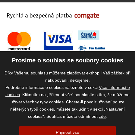
Rychlá a bezpečná platba
Prosíme o souhlas se soubory cookies
Díky Vašemu souhlasu můžeme zlepšovat e-shop i Váš zážitek při
nakupování, děkujeme.
Podrobné informace o cookies naleznete v sekci
Více informací o
cookies
. Kliknutím na „Přijmout vše“ souhlasíte s tím, že můžeme
užívat všechny typy cookies. Chcete-li povolit užívání pouze
některých typů cookies, můžete tak učinit v sekci „Nastavení
cookies“. Souhlas můžete odmítnout
zde
.
2026 ©
www.vase-krmivo.cz
- Tomáš Kroupa e-shop, Kanice 307, 664 01
Přijmout vše
Brno-venkov, IČ: 75785439