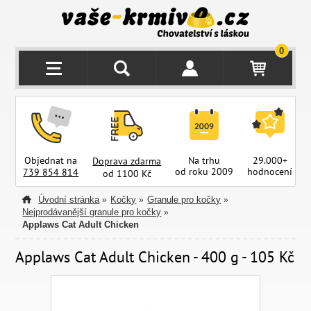
0
Objednat na
Na trhu
29.000+
Doprava zdarma
od roku 2009
hodnocení
z
739 854 814
od 1100 Kč
Úvodní stránka
Kočky
Granule pro kočky
»
»
»
Nejprodávanější granule pro kočky
»
Applaws Cat Adult Chicken
Applaws Cat Adult Chicken - 400 g - 105 Kč