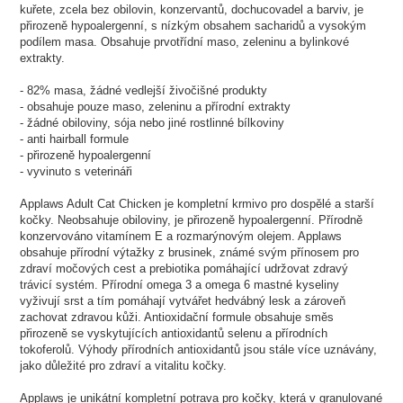
kuřete, zcela bez obilovin, konzervantů, dochucovadel a barviv, je
přirozeně hypoalergenní, s nízkým obsahem sacharidů a vysokým
podílem masa. Obsahuje prvotřídní maso, zeleninu a bylinkové
extrakty.
- 82% masa, žádné vedlejší živočišné produkty
- obsahuje pouze maso, zeleninu a přírodní extrakty
- žádné obiloviny, sója nebo jiné rostlinné bílkoviny
- anti hairball formule
- přirozeně hypoalergenní
- vyvinuto s veterináři
Applaws Adult Cat Chicken je kompletní krmivo pro dospělé a starší
kočky. Neobsahuje obiloviny, je přirozeně hypoalergenní. Přírodně
konzervováno vitamínem E a rozmarýnovým olejem. Applaws
obsahuje přírodní výtažky z brusinek, známé svým přínosem pro
zdraví močových cest a prebiotika pomáhající udržovat zdravý
trávicí systém. Přírodní omega 3 a omega 6 mastné kyseliny
vyživují srst a tím pomáhají vytvářet hedvábný lesk a zároveň
zachovat zdravou kůži. Antioxidační formule obsahuje směs
přirozeně se vyskytujících antioxidantů selenu a přírodních
tokoferolů. Výhody přírodních antioxidantů jsou stále více uznávány,
jako důležité pro zdraví a vitalitu kočky.
Applaws je unikátní kompletní potrava pro kočky, která v granulované