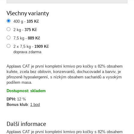
Všechny varianty
400 g -
105 Kč
2 kg -
375 Kč
7,5 kg -
889 Kč
2 x 7,5 kg -
1909 Kč
doprava zdarma
Applaws CAT je první kompletní krmivo pro kočky s 82% obsahem
kuřete, zcela bez obilovin, konzervantů, dochucovadel a barviv, je
přirozeně hypoalergenní, s nízkým obsahem sacharidů a vysokým
podílem masa.
Dostupnost: skladem
DPH:
12 %
Bonus klub
:
1 bod
Další informace
Applaws CAT je první kompletní krmivo pro kočky s 82% obsahem