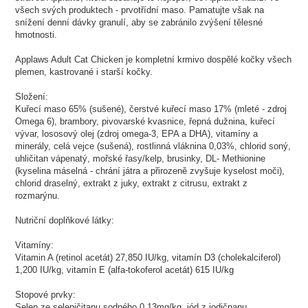
všech svých produktech - prvotřídní maso. Pamatujte však na
snížení denní dávky granulí, aby se zabránilo zvýšení tělesné
hmotnosti.
Applaws Adult Cat Chicken je kompletní krmivo dospělé kočky všech
plemen, kastrované i starší kočky.
Složení:
Kuřecí maso 65% (sušené), čerstvé kuřecí maso 17% (mleté - zdroj
Omega 6), brambory, pivovarské kvasnice, řepná dužnina, kuřecí
vývar, lososový olej (zdroj omega-3, EPA a DHA), vitamíny a
minerály, celá vejce (sušená), rostlinná vláknina 0,03%, chlorid soný,
uhličitan vápenatý, mořské řasy/kelp, brusinky, DL- Methionine
(kyselina máselná - chrání játra a přirozeně zvyšuje kyselost moči),
chlorid draselný, extrakt z juky, extrakt z citrusu, extrakt z
rozmarýnu.
Nutriční doplňkové látky:
Vitamíny:
Vitamin A (retinol acetát) 27,850 IU/kg, vitamín D3 (cholekalciferol)
1,200 IU/kg, vitamín E (alfa-tokoferol acetát) 615 IU/kg
Stopové prvky:
Selen ze seleničitanu sodného 0,13mg/kg, jód z jodičnanu