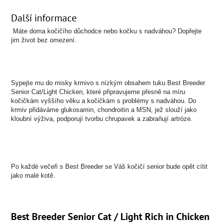
Další informace
Máte doma kočičího důchodce nebo kočku s nadváhou? Dopřejte
jim život bez omezení.
Sypejte mu do misky krmivo s nízkým obsahem tuku Best Breeder
Senior Cat/Light Chicken, které připravujeme přesně na míru
kočičkám vyššího věku a kočičkám s problémy s nadváhou. Do
krmiv přidáváme glukosamin, chondroitin a MSN, jež slouží jako
kloubní výživa, podporují tvorbu chrupavek a zabraňují artróze.
Po každé večeři s Best Breeder se Váš kočičí senior bude opět cítit
jako malé kotě.
Best Breeder Senior Cat / Light Rich in Chicken