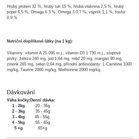
Hrubý protein 32 %, hrubý tuk 15 %, hrubá vláknina 2,5 %, hrubý
popel 6,5 %, Omega 6 3 %, Omega 3 0,7 %, vápník 1,1 %, fosfor
0,9 %
Nutriční doplňkové látky (na 1 kg):
Vitaminy: vitamin A 25 095 m.j., vitamin D3 1 730 m.j., stopové
prvky: železo 240 mg, jod 1,64 mg, měď 20 mg, mangan 90 mg,
zinenk 265 mg, selen 0,64 mg, přírodní antioxidanty: L-Carnitine 1000
mg/kg, Taurine 2000 mg/kg, Methionine 2000 mg/kg
Dávkování
Váha kočky:
Denní dávka:
1 - 2kg
20 - 35g
2 - 3kg
35 - 45g
3 - 4kg
45 - 55g
4 - 5kg
55 - 65g
5 +g
65+g