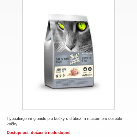
Hypoalergenní granule pro kočky s drůbežím masem pro dospělé
kočky
Dostupnost: dočasně nedostupné