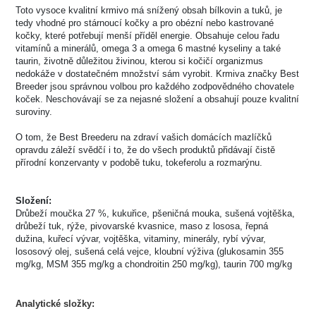
Toto vysoce kvalitní krmivo má snížený obsah bílkovin a tuků, je
tedy vhodné pro stárnoucí kočky a pro obézní nebo kastrované
kočky, které potřebují menší příděl energie. Obsahuje celou řadu
vitamínů a minerálů, omega 3 a omega 6 mastné kyseliny a také
taurin, životně důležitou živinou, kterou si kočičí organizmus
nedokáže v dostatečném množství sám vyrobit. Krmiva značky Best
Breeder jsou správnou volbou pro každého zodpovědného chovatele
koček. Neschovávají se za nejasné složení a obsahují pouze kvalitní
suroviny.
O tom, že Best Breederu na zdraví vašich domácích mazlíčků
opravdu záleží svědčí i to, že do všech produktů přidávají čistě
přírodní konzervanty v podobě tuku, tokeferolu a rozmarýnu.
Složení:
Drůbeží moučka 27 %, kukuřice, pšeničná mouka, sušená vojtěška,
drůbeží tuk, rýže, pivovarské kvasnice, maso z lososa, řepná
dužina, kuřecí vývar, vojtěška, vitaminy, minerály, rybí vývar,
lososový olej, sušená celá vejce, kloubní výživa (glukosamin 355
mg/kg, MSM 355 mg/kg a chondroitin 250 mg/kg), taurin 700 mg/kg
Analytické složky: