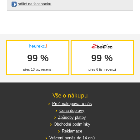
sdílet na facebooku
99 %
99 %
přes 13 tis. recenzí
přes 6 tis. recenzí
Vše o nákupu
Proč nakupovat u nás
Cena dopravy
Způsoby platby
Obchodní podmínky
Reklamace
Vrácení peněz do 14 dnů