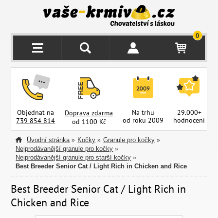
0
Objednat na
Na trhu
29.000+
Doprava zdarma
od roku 2009
hodnocení
z
739 854 814
od 1100 Kč
Úvodní stránka
Kočky
Granule pro kočky
»
»
»
Nejprodávanější granule pro kočky
»
Nejprodávanější granule pro starší kočky
»
Best Breeder Senior Cat / Light Rich in Chicken and Rice
Best Breeder Senior Cat / Light Rich in
Chicken and Rice