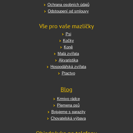
Ochrana osobních údajů
Odstoupení od smlouvy
Vše pro vaše mazlíčky
Psi
Kočky
Koně
Malá zvířata
Akvaristika
Hospodářská zvířata
Ptactvo
Blog
Krmivo rádce
Plemena psů
Bojujeme s parazity
Chovatelská výbava