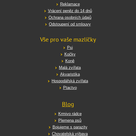
Reklamace
Vrácení peněz do 14 dnů
Ochrana osobních údajů
Odstoupení od smlouvy
Vše pro vaše mazlíčky
Psi
Kočky
Koně
Malá zvířata
Akvaristika
Hospodářská zvířata
Ptactvo
Blog
Krmivo rádce
Plemena psů
Bojujeme s parazity
Chovatelská výbava