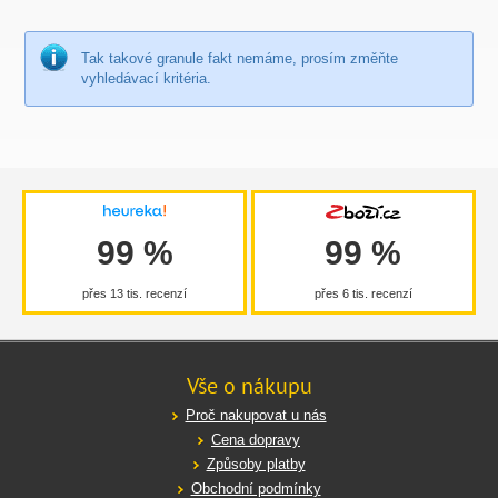
Tak takové granule fakt nemáme, prosím změňte
vyhledávací kritéria.
99 %
99 %
přes 13 tis. recenzí
přes 6 tis. recenzí
Vše o nákupu
Proč nakupovat u nás
Cena dopravy
Způsoby platby
Obchodní podmínky