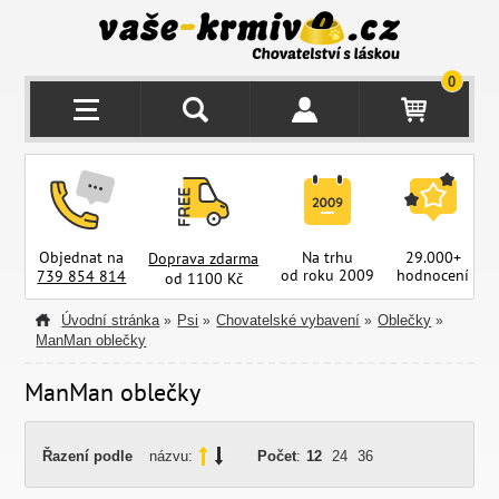
0
Objednat na
Na trhu
29.000+
Doprava zdarma
od roku 2009
hodnocení
z
739 854 814
od 1100 Kč
Úvodní stránka
Psi
Chovatelské vybavení
Oblečky
»
»
»
»
ManMan oblečky
ManMan oblečky
Řazení podle
názvu:
Počet
:
12
24
36