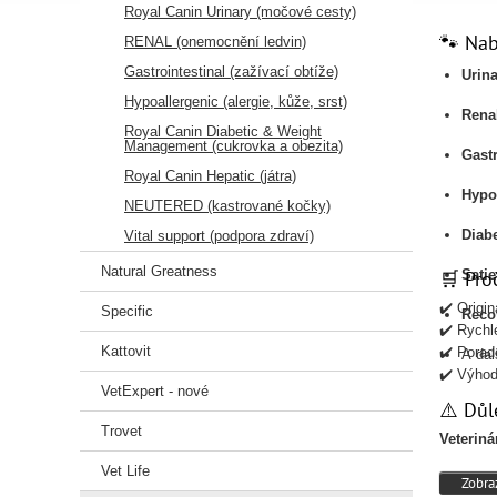
Royal Canin Urinary (močové cesty)
🐾 Nab
RENAL (onemocnění ledvin)
Gastrointestinal (zažívací obtíže)
Urin
Hypoallergenic (alergie, kůže, srst)
Rena
Royal Canin Diabetic & Weight
Management (cukrovka a obezita)
Gastr
Royal Canin Hepatic (játra)
Hypo
NEUTERED (kastrované kočky)
Diabe
Vital support (podpora zdraví)
Natural Greatness
🛒 Pro
Sati
✔️ Origin
Specific
Reco
✔️ Rychl
Kattovit
✔️ Porad
A dal
✔️ Výhod
VetExpert - nové
⚠️ Důl
Trovet
Veteriná
Vet Life
Zobraz