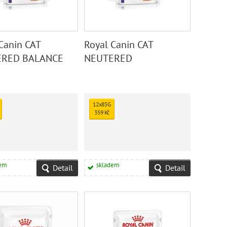
Canin CAT
Royal Canin CAT
ERED BALANCE
NEUTERED
ky
MAINTENANCE Kapsičky
12x85G
359 Kč
dem
skladem
Detail
Detail