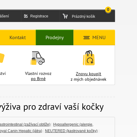
0
lášení
Registrace
Prázdný košík
Kontakt
Prodejny
MENU
tví
Vlastní rozvoz
Znovu koupit
po Brně
z mých objednávek
ýživa pro zdraví vaší kočky
strointestinal (zažívací obtíže)
|
Hypoallergenic (alergie,
oyal Canin Hepatic (játra)
|
NEUTERED (kastrované kočky)
|