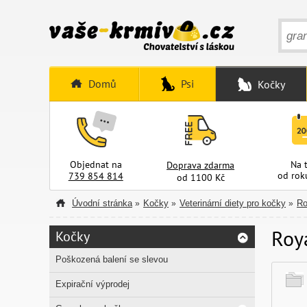
Domů
Psi
Kočky
Objednat na
Na 
Doprava zdarma
od rok
739 854 814
od 1100 Kč
Úvodní stránka
Kočky
Veterinární diety pro kočky
Ro
»
»
»
Roya
Kočky
Poškozená balení se slevou
Expirační výprodej