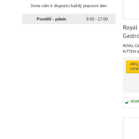
Jsme vám k dispozici každý pracovní den.
Pondělí - pátek:
9:00 - 17:00
Royal
Gastro
ROYAL C
KITTEN s
dietní kr
pro zlepš
400 g
resorpčn
159 Kč
nutriční 
skla