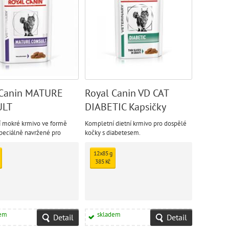
 Canin MATURE
Royal Canin VD CAT
ULT
DIABETIC Kapsičky
 mokré krmivo ve formě
Kompletní dietní krmivo pro dospělé
speciálně navržené pro
kočky s diabetesem.
starší kočky od 7 let věku.
12x85 g
385 Kč
dem
skladem
Detail
Detail