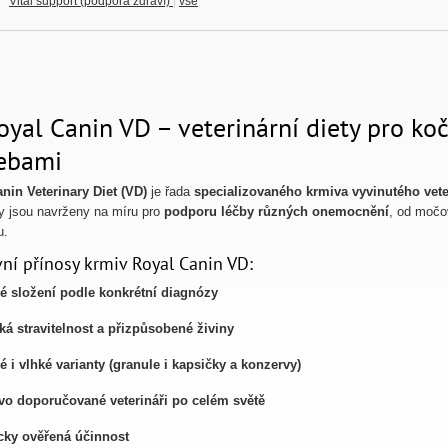
Vital support (podpora zdraví)
|
vše
oyal Canin VD – veterinární diety pro ko
ebami
nin Veterinary Diet (VD)
je řada
specializovaného krmiva vyvinutého vete
ty jsou navrženy na míru pro
podporu léčby různých onemocnění
, od močo
u.
ní přínosy krmiv Royal Canin VD:
né složení podle konkrétní diagnózy
á stravitelnost a přizpůsobené živiny
 i vlhké varianty (granule i kapsičky a konzervy)
vo doporučované veterináři po celém světě
icky ověřená účinnost