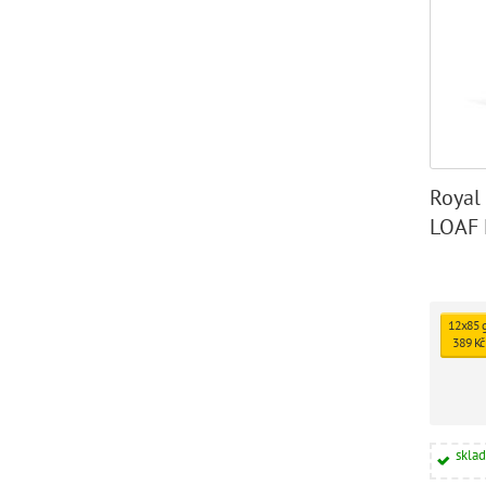
Royal
LOAF 
12x85 
389 Kč
skla