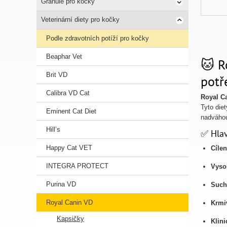
Granule pro kočky
Veterinární diety pro kočky
Podle zdravotních potíží pro kočky
Beaphar Vet
🐱 R
Brit VD
potř
Calibra VD Cat
Royal Ca
Tyto die
Eminent Cat Diet
nadváho
Hill’s
✅ Hlav
Happy Cat VET
Cíle
INTEGRA PROTECT
Vysok
Purina VD
Suché
Royal Canin VD
Krmi
Kapsičky
Klin