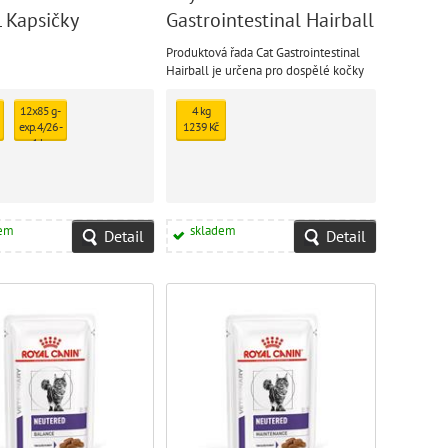
 Kapsičky
Gastrointestinal Hairball
Produktová řada Cat Gastrointestinal
Hairball je určena pro dospělé kočky
trpící onemocněním trávicího traktu.
12x85 g -
4 kg
exp. 4/26 -
1239 Kč
1 ks
skladem
331 Kč
dem
skladem
Detail
Detail