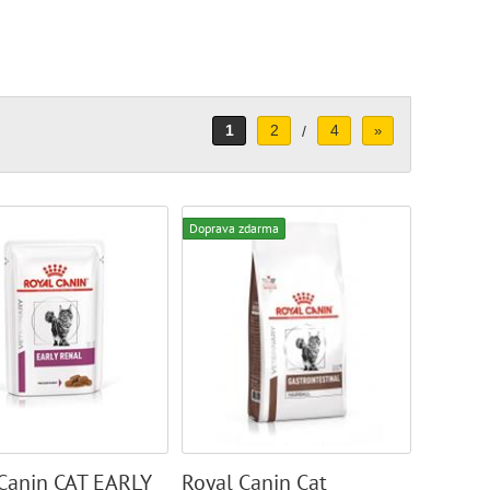
1
2
4
/
»
Doprava zdarma
Canin CAT EARLY
Royal Canin Cat