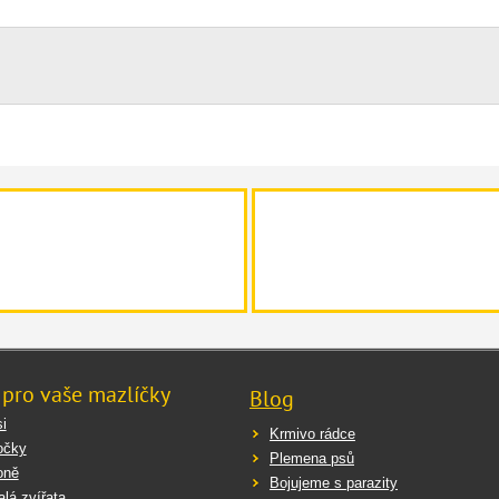
 pro vaše mazlíčky
Blog
i
Krmivo rádce
očky
Plemena psů
oně
Bojujeme s parazity
lá zvířata