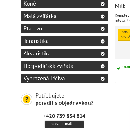
Koně
Milk
Malá zvířátka
Kompletn
mléka. Pr
odstavu (
Ptactvo
300 g
519 Kč
Teraristika
Akvaristika
Hospodářská zvířata
skla
Vyhrazená léčiva
Potřebujete
poradit s objednávkou?
+420 739 854 814
napsat e-mail