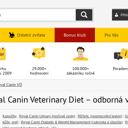
Přih
HLEDAT
Ostatní zvířata
Bonus klub
Pro Vás
trhu
29.000+
100.000+
Poradens
u 2009
hodnocení
zákazníku ročně
yal Canin VD
l Canin Veterinary Diet – odborná v
Kapsičky
|
Royal Canin Urinary (močové cesty)
|
RENAL (onemocnění ledvin)
|
Ga
kůže, srst)
|
Royal Canin Diabetic & Weight Management (cukrovka a obezita)
|
R