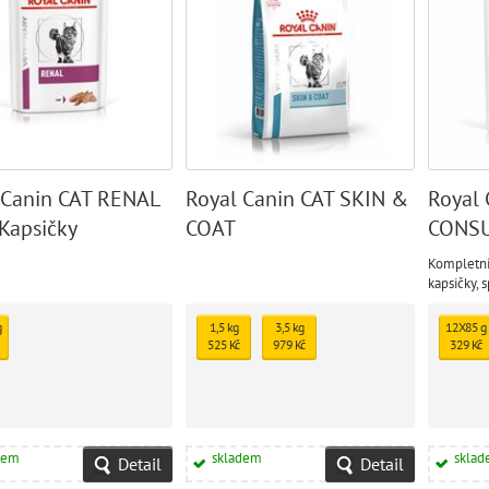
 Canin CAT RENAL
Royal Canin CAT SKIN &
Royal
Kapsičky
COAT
CONS
Kompletní
kapsičky, 
dospělé a 
g
1,5 kg
3,5 kg
12X85 g
525 Kč
979 Kč
329 Kč
dem
skladem
skla
Detail
Detail