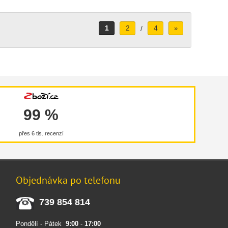
1
2
4
/
»
99 %
přes 6 tis. recenzí
Objednávka po telefonu
739 854 814
Pondělí - Pátek
9:00
-
17:00