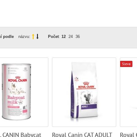
í podle
názvu:
Počet
:
12
24
36
Sleva
 CANIN Babycat
Royal Canin CAT ADULT
Royal 