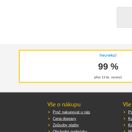
99 %
přes 13 tis. recenzí
Vše o nákupu
Vše
Proč nakupovat u nás
Ps
Cena dopravy
K
Způsoby platby
K
Obchodní podmínky
Ma