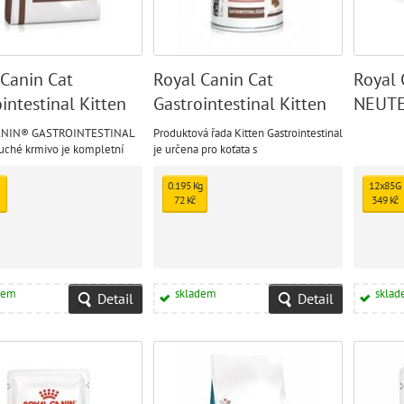
 Canin Cat
Royal Canin Cat
Royal 
intestinal Kitten
Gastrointestinal Kitten
NEUT
Mousse
Kapsič
ANIN® GASTROINTESTINAL
Produktová řada Kitten Gastrointestinal
uché krmivo je kompletní
je určena pro koťata s
mivo pro koťata s recepturou
gastrointestinálními poruchami.
ení akutních střevních
0.195 Kg
12x85G
ích onemocnění a podporu
72 Kč
349 Kč
obnovy a rekonvalescence.
dem
skladem
skla
Detail
Detail