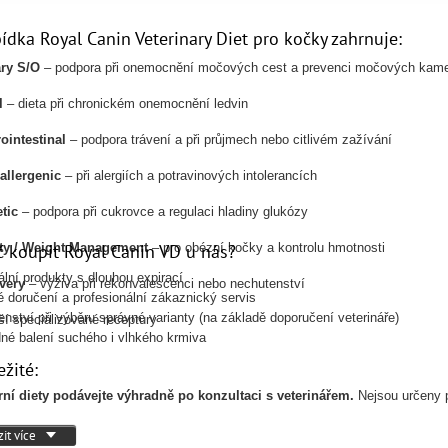
ídka Royal Canin Veterinary Diet pro kočky zahrnuje:
ary S/O
– podpora při onemocnění močových cest a prevenci močových kam
l
– dieta při chronickém onemocnění ledvin
ointestinal
– podpora trávení a při průjmech nebo citlivém zažívání
allergenic
– při alergiích a potravinových intolerancích
tic
– podpora při cukrovce a regulaci hladiny glukózy
č koupit Royal Canin VD u nás?
ety / Weight Management
– pro obézní kočky a kontrolu hmotnosti
ální produkty s dlouhou expirací
very
– výživa při rekonvalescenci nebo nechutenství
é doručení a profesionální zákaznický servis
enství při výběru správné varianty (na základě doporučení veterináře)
ší specializované receptury
né balení suchého i vlhkého krmiva
ežité:
rní diety podávejte výhradně po konzultaci s veterinářem.
Nejsou určeny 
it více