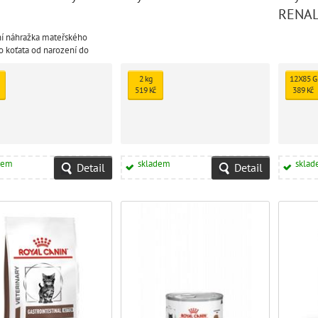
RENAL
í náhražka mateřského
o koťata od narození do
0-2 měsíce).
2 kg
12X85 G
519 Kč
389 Kč
dem
skladem
skla
Detail
Detail