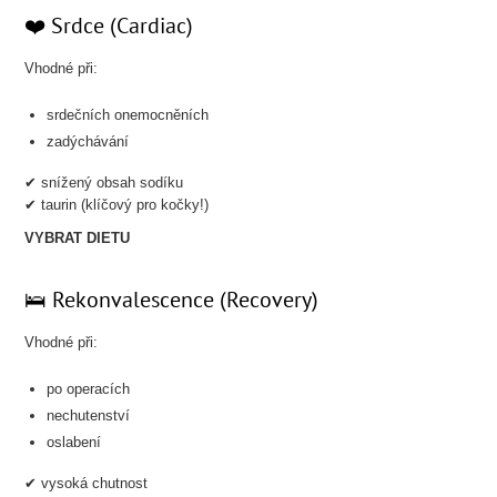
❤️ Srdce (Cardiac)
Vhodné při:
srdečních onemocněních
zadýchávání
✔ snížený obsah sodíku
✔ taurin (klíčový pro kočky!)
VYBRAT DIETU
🛌 Rekonvalescence (Recovery)
Vhodné při:
po operacích
nechutenství
oslabení
✔ vysoká chutnost