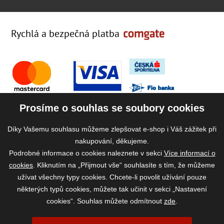
Rychlá a bezpečná platba
Prosíme o souhlas se soubory cookies
Díky Vašemu souhlasu můžeme zlepšovat e-shop i Váš zážitek při
nakupování, děkujeme.
Podrobné informace o cookies naleznete v sekci
Více informací o
cookies
. Kliknutím na „Přijmout vše“ souhlasíte s tím, že můžeme
užívat všechny typy cookies. Chcete-li povolit užívání pouze
některých typů cookies, můžete tak učinit v sekci „Nastavení
cookies“. Souhlas můžete odmítnout
zde
.
2026 ©
www.vase-krmivo.cz
- Tomáš Kroupa e-shop, Kanice 307, 664 01