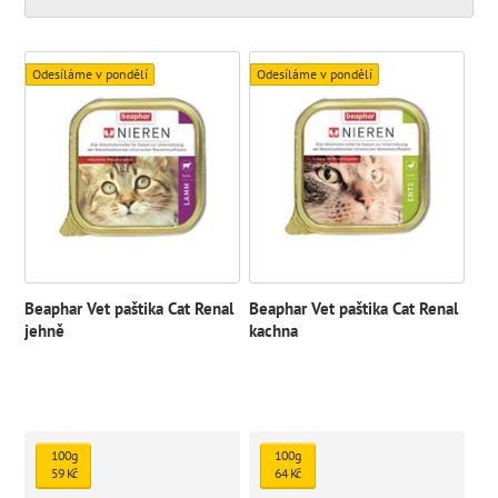
Odesíláme v pondělí
Odesíláme v pondělí
Beaphar Vet paštika Cat Renal
Beaphar Vet paštika Cat Renal
jehně
kachna
100g
100g
59 Kč
64 Kč