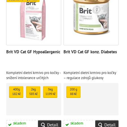
Brit VD Cat GF Hypoallergenic
Brit VD Cat GF konz. Diabetes
Kompletní dietní krmivo pro kočky -
Kompletní dietní krmivo pro kočky
snížení intolerance určitých
– regulace zdrojů glukosy
komponentů a živin
(Diabetes mellitus), kontrola
postprandiální glykémie u koček
400g
2kg
5kg
200 g
léčených na diabetes mellitus.
182 Kč
585 Kč
1199 Kč
88 Kč
Nízká hladina mono- a disacharidů.
skladem
skladem
Detail
Detail