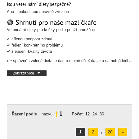
Jsou veterinární diety bezpečné?
Ano – pokud jsou správně zvolené.
🟢 Shrnutí pro naše mazlíčkáře
Veterinární diety pro kočky podle potíží umožňují:
✔ cílenou podporu zdraví
✔ řešení konkrétního problému
✔ zlepšení kvality života
👉 správně zvolená dieta je často stejně důležitá jako samotná léčba
Zobrazit více
Řazení podle
názvu:
Počet
:
12
24
36
1
2
20
/
»