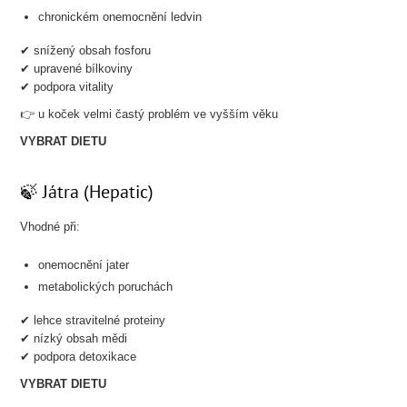
chronickém onemocnění ledvin
✔ snížený obsah fosforu
✔ upravené bílkoviny
✔ podpora vitality
👉 u koček velmi častý problém ve vyšším věku
VYBRAT DIETU
🍃 Játra (Hepatic)
Vhodné při:
onemocnění jater
metabolických poruchách
✔ lehce stravitelné proteiny
✔ nízký obsah mědi
✔ podpora detoxikace
VYBRAT DIETU