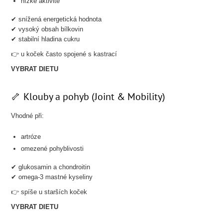
nízké aktivitě
✔ snížená energetická hodnota
✔ vysoký obsah bílkovin
✔ stabilní hladina cukru
👉 u koček často spojené s kastrací
VYBRAT DIETU
🦴 Klouby a pohyb (Joint & Mobility)
Vhodné při:
artróze
omezené pohyblivosti
✔ glukosamin a chondroitin
✔ omega-3 mastné kyseliny
👉 spíše u starších koček
VYBRAT DIETU