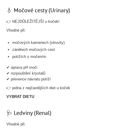
💧 Močové cesty (Urinary)
👉 NEJDŮLEŽITĚJŠÍ u koček!
Vhodné při:
močových kamenech (struvity)
zánětech močových cest
potížích s močením
✔ úprava pH moči
✔ rozpouštění krystalů
✔ prevence návratu potíží
👉 jedna z nejčastějších diet u koček
VYBRAT DIETU
🩺 Ledviny (Renal)
Vhodné při: