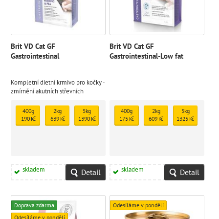
Brit VD Cat GF
Brit VD Cat GF
Gastrointestinal
Gastrointestinal-Low fat
Kompletní dietní krmivo pro kočky -
zmírnění akutních střevních
resorpčních obtíží, úprava špatného
trávení; krmivo bez obilovin pro
400g
2kg
5kg
400g
2kg
5kg
kočky se zažívacími obtížemi
190 Kč
639 Kč
1390 Kč
175 Kč
609 Kč
1325 Kč
skladem
skladem
Detail
Detail
Doprava zdarma
Odesíláme v pondělí
Odesíláme v pondělí