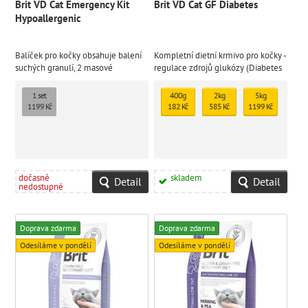
Brit VD Cat Emergency Kit
Brit VD Cat GF Diabetes
Hypoallergenic
Balíček pro kočky obsahuje balení
Kompletní dietní krmivo pro kočky -
suchých granulí, 2 masové
regulace zdrojů glukózy (Diabetes
konzervy, pamlsky a praktickou
mellitus)
digitální váhu
1 set
400g
2kg
5kg
1199 Kč
182 Kč
585 Kč
1199 Kč
dočasně
skladem
Detail
Detail
nedostupné
Doprava zdarma
Doprava zdarma
Odesíláme v pondělí
Odesíláme v pondělí