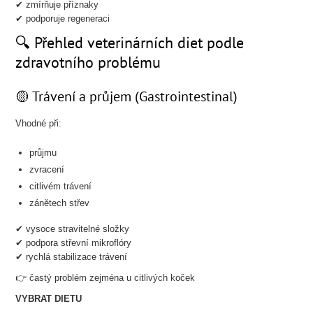
✔ zmírňuje příznaky
✔ podporuje regeneraci
🔍 Přehled veterinárních diet podle
zdravotního problému
🟡 Trávení a průjem (Gastrointestinal)
Vhodné při:
průjmu
zvracení
citlivém trávení
zánětech střev
✔ vysoce stravitelné složky
✔ podpora střevní mikroflóry
✔ rychlá stabilizace trávení
👉 častý problém zejména u citlivých koček
VYBRAT DIETU