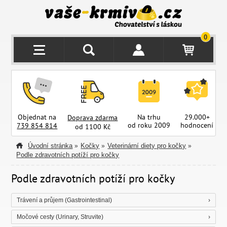
0
Objednat na
Na trhu
29.000+
Doprava zdarma
od roku 2009
hodnocení
z
739 854 814
od 1100 Kč
Úvodní stránka
Kočky
Veterinární diety pro kočky
»
»
»
Podle zdravotních potíží pro kočky
Podle zdravotních potíží pro kočky
Trávení a průjem (Gastrointestinal)
Močové cesty (Urinary, Struvite)