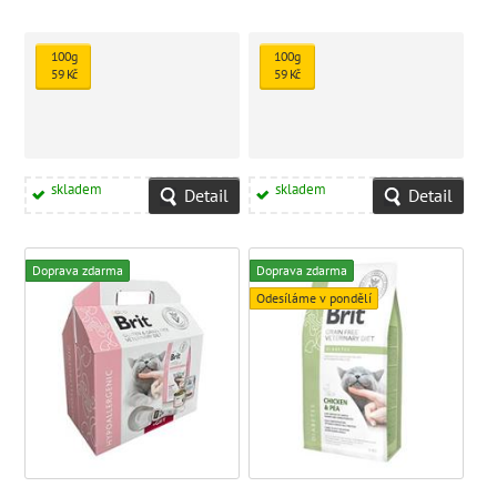
100g
100g
59 Kč
59 Kč
skladem
skladem
Detail
Detail
Doprava zdarma
Doprava zdarma
Odesíláme v pondělí