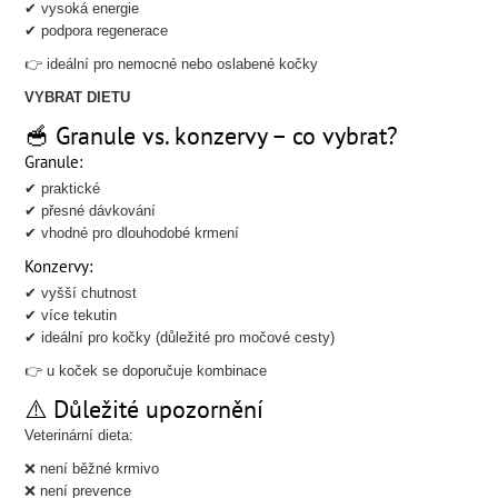
✔ vysoká energie
✔ podpora regenerace
👉 ideální pro nemocné nebo oslabené kočky
VYBRAT DIETU
🥣 Granule vs. konzervy – co vybrat?
Granule:
✔ praktické
✔ přesné dávkování
✔ vhodné pro dlouhodobé krmení
Konzervy:
✔ vyšší chutnost
✔ více tekutin
✔ ideální pro kočky (důležité pro močové cesty)
👉 u koček se doporučuje kombinace
⚠️ Důležité upozornění
Veterinární dieta:
❌ není běžné krmivo
❌ není prevence