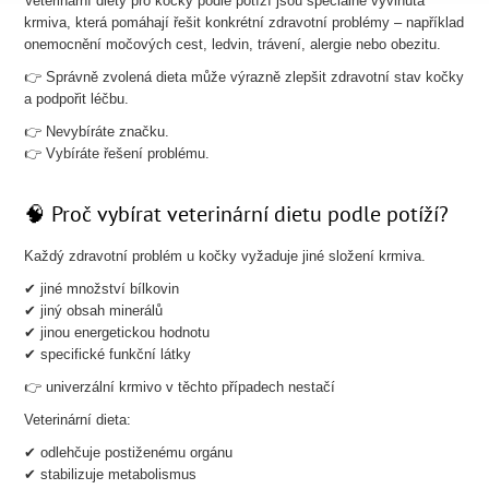
Veterinární diety pro kočky podle potíží jsou speciálně vyvinutá
krmiva, která pomáhají řešit konkrétní zdravotní problémy – například
onemocnění močových cest, ledvin, trávení, alergie nebo obezitu.
👉 Správně zvolená dieta může výrazně zlepšit zdravotní stav kočky
a podpořit léčbu.
👉 Nevybíráte značku.
👉 Vybíráte řešení problému.
🧠 Proč vybírat veterinární dietu podle potíží?
Každý zdravotní problém u kočky vyžaduje jiné složení krmiva.
✔ jiné množství bílkovin
✔ jiný obsah minerálů
✔ jinou energetickou hodnotu
✔ specifické funkční látky
👉 univerzální krmivo v těchto případech nestačí
Veterinární dieta:
✔ odlehčuje postiženému orgánu
✔ stabilizuje metabolismus