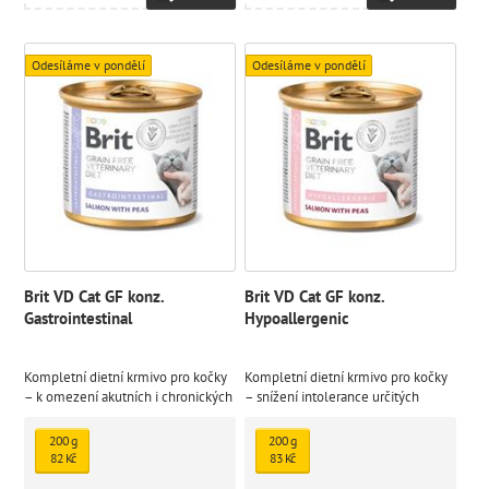
Odesíláme v pondělí
Odesíláme v pondělí
Brit VD Cat GF konz.
Brit VD Cat GF konz.
Gastrointestinal
Hypoallergenic
Kompletní dietní krmivo pro kočky
Kompletní dietní krmivo pro kočky
– k omezení akutních i chronických
– snížení intolerance určitých
střevních resorpčních onemocnění,
komponentů a živin, podpora
vysoce stravitelné krmivo se
funkce pokožky v případě
200 g
200 g
zvýšeným obsahem sodíku a
dermatózy a nadměrného
82 Kč
83 Kč
draslíku.
vypadávání chlupů.