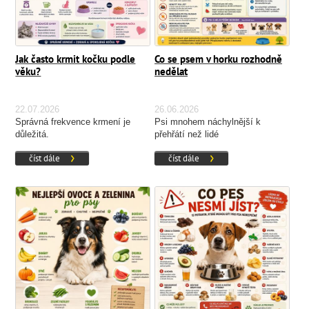
Jak často krmit kočku podle
Co se psem v horku rozhodně
věku?
nedělat
22.07.2026
26.06.2026
Správná frekvence krmení je
Psi mnohem náchylnější k
důležitá.
přehřátí než lidé
číst dále
číst dále