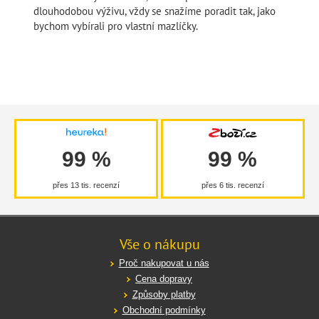
dlouhodobou výživu, vždy se snažíme poradit tak, jako
bychom vybírali pro vlastní mazlíčky.
99 %
99 %
přes 13 tis. recenzí
přes 6 tis. recenzí
Vše o nákupu
Proč nakupovat u nás
Cena dopravy
Způsoby platby
Obchodní podmínky