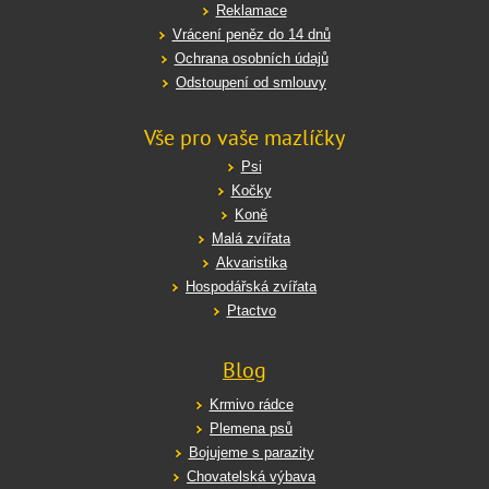
Reklamace
Vrácení peněz do 14 dnů
Ochrana osobních údajů
Odstoupení od smlouvy
Vše pro vaše mazlíčky
Psi
Kočky
Koně
Malá zvířata
Akvaristika
Hospodářská zvířata
Ptactvo
Blog
Krmivo rádce
Plemena psů
Bojujeme s parazity
Chovatelská výbava