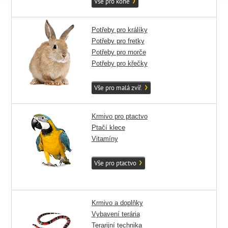
Vše pro koně
Potřeby pro králíky
Potřeby pro fretky
Potřeby pro morče
Potřeby pro křečky
Vše pro malá zvíř.
Krmivo pro ptactvo
Ptačí klece
Vitamíny
Vše pro ptactvo
Krmivo a doplňky
Vybavení terária
Terarijní technika