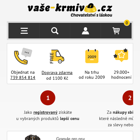
0
Objednat na
Na trhu
29.000+
Doprava zdarma
od roku 2009
hodnocení
z
739 854 814
od 1100 Kč
Jako
registrovaný
získáte
Za
nákupy sbírát
u vybraných produktů
lepší cenu
které následně může
za slevy nebo pr
Granule pro psy