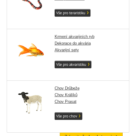
Vše pro teraristiku
Krmení akvarijních ryb
Dekorace do akvária
Akvarijní sety
Vše pro akvaristiku
Chov Drůbeže
Chov Králíků
Chov Prasat
Vše pro chov