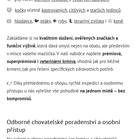
🐱
kočky
včetně
kastrovaných
,
citlivých
a
starších jedinců
🐹
hlodavce
, 🐦
ptáky
, 🐠
ryby
, 🦎
terarijní zvířata
i 🐴
koně
Zakládáme si na
kvalitním složení, ověřených značkách a
funkční výživě
, která dává smysl nejen na obalu, ale především
v misce vašeho mazlíčka. V naší nabídce najdete
prémiová,
superprémiová i
veterinární krmiva
, vhodná jak pro běžné
krmení, tak pro řešení specifických zdravotních potřeb.
👉 Díky přehlednému e-shopu, rychlé expedici a osobnímu
přístupu u nás vyřešíte vše pohodlně
na jednom místě – bez
kompromisů
.
Odborné chovatelské poradenství a osobní
přístup
Na našem e-shopu nenabízíme jen krmiva a chovatelské