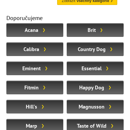
Zobrazit
všechny kategorie
Doporučujeme
Acana
Brit
Calibra
Country Dog
Eminent
Essential
Fitmin
Happy Dog
Hill's
Magnusson
Marp
Taste of Wild