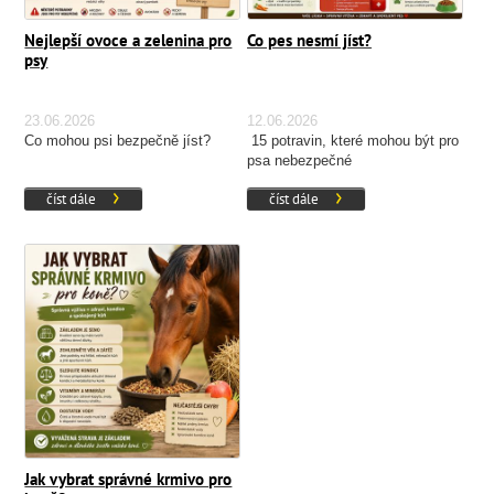
Nejlepší ovoce a zelenina pro
Co pes nesmí jíst?
psy
23.06.2026
12.06.2026
Co mohou psi bezpečně jíst?
15 potravin, které mohou být pro
psa nebezpečné
číst dále
číst dále
Jak vybrat správné krmivo pro