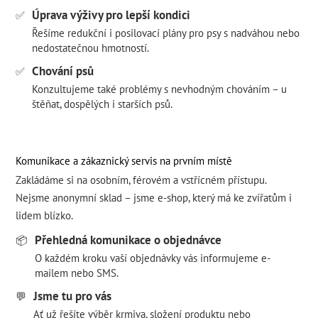
Úprava výživy pro lepší kondici
✅
Řešíme redukční i posilovací plány pro psy s nadváhou nebo
nedostatečnou hmotností.
Chování psů
✅
Konzultujeme také problémy s nevhodným chováním – u
štěňat, dospělých i starších psů.
Komunikace a zákaznický servis na prvním místě
Zakládáme si na osobním, férovém a vstřícném přístupu.
Nejsme anonymní sklad – jsme e-shop, který má ke zvířatům i
lidem blízko.
Přehledná komunikace o objednávce
📦
O každém kroku vaší objednávky vás informujeme e-
mailem nebo SMS.
Jsme tu pro vás
💬
Ať už řešíte výběr krmiva, složení produktu nebo