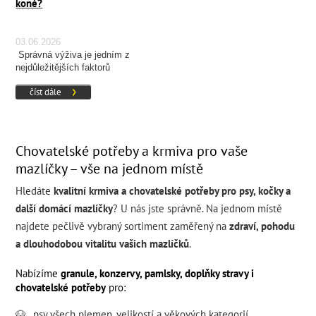
koně?
03.06.2026
Správná výživa je jedním z
nejdůležitějších faktorů
ovlivňujících zdraví, kondici a
číst dále
výkonnost koně.
Chovatelské potřeby a krmiva pro vaše
mazlíčky – vše na jednom místě
Hledáte
kvalitní krmiva a chovatelské potřeby pro psy, kočky a
další domácí mazlíčky
? U nás jste správně. Na jednom místě
najdete pečlivě vybraný sortiment zaměřený na
zdraví, pohodu
a dlouhodobou vitalitu vašich mazlíčků
.
Nabízíme
granule, konzervy, pamlsky, doplňky stravy i
chovatelské potřeby
pro:
🐶
psy všech
plemen
,
velikostí
a
věkových kategorií