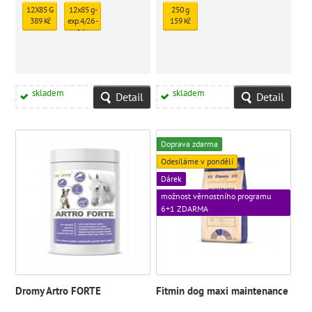
12X85 G
12x85 g -
250 g
389 Kč
exp. 4/26 -
159 Kč
1 ks
skladem
331 Kč
skladem
skladem
Detail
Detail
Doprava zdarma
Odesíláme v pondělí
Dárek
možnost věrnostního programu
6+1 ZDARMA
Dromy Artro FORTE
Fitmin dog maxi maintenance