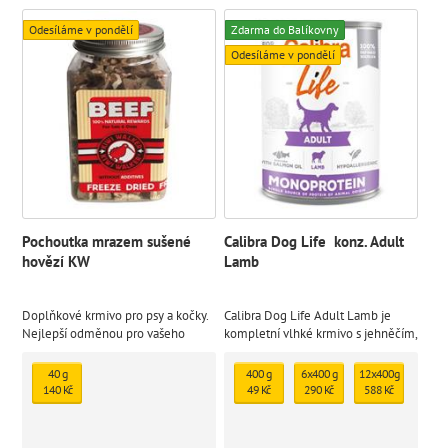
Odesíláme v pondělí
Zdarma do Balíkovny
Odesíláme v pondělí
Pochoutka mrazem sušené
Calibra Dog Life konz. Adult
hovězí KW
Lamb
Doplňkové krmivo pro psy a kočky.
Calibra Dog Life Adult Lamb je
Nejlepší odměnou pro vašeho
kompletní vlhké krmivo s jehněčím,
mazlíčka je zdravé jídlo. Přírodní
které je určené pro dospělé psy.
mrazem sušený pamlsek
Monoproteinová receptura je bez
40 g
400 g
6x400 g
12x400g
lepku a je sestavena z omezeného
140 Kč
49 Kč
290 Kč
588 Kč
počtu ingrediencí ze 100%
definovaných zdrojů.