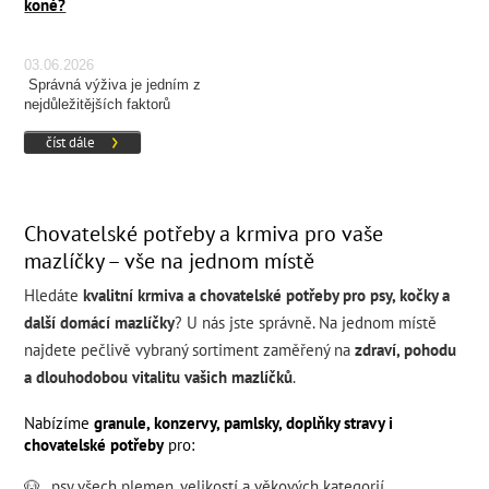
koně?
03.06.2026
Správná výživa je jedním z
nejdůležitějších faktorů
ovlivňujících zdraví, kondici a
číst dále
výkonnost koně.
Chovatelské potřeby a krmiva pro vaše
mazlíčky – vše na jednom místě
Hledáte
kvalitní krmiva a chovatelské potřeby pro psy, kočky a
další domácí mazlíčky
? U nás jste správně. Na jednom místě
najdete pečlivě vybraný sortiment zaměřený na
zdraví, pohodu
a dlouhodobou vitalitu vašich mazlíčků
.
Nabízíme
granule, konzervy, pamlsky, doplňky stravy i
chovatelské potřeby
pro:
🐶
psy všech
plemen
,
velikostí
a
věkových kategorií