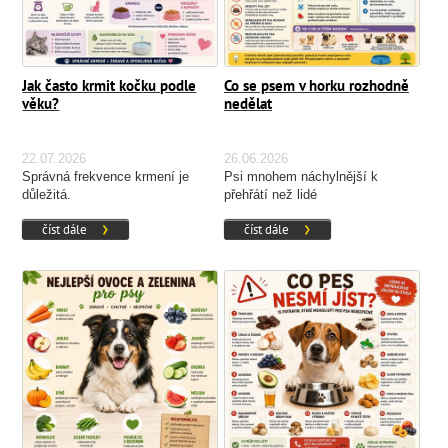
Jak často krmit kočku podle
Co se psem v horku rozhodně
věku?
nedělat
22.07.2026
26.06.2026
Správná frekvence krmení je
Psi mnohem náchylnější k
důležitá.
přehřátí než lidé
číst dále
číst dále