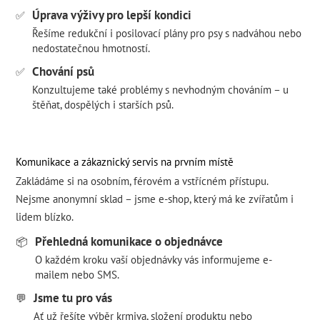
Úprava výživy pro lepší kondici
✅
Řešíme redukční i posilovací plány pro psy s nadváhou nebo
nedostatečnou hmotností.
Chování psů
✅
Konzultujeme také problémy s nevhodným chováním – u
štěňat, dospělých i starších psů.
Komunikace a zákaznický servis na prvním místě
Zakládáme si na osobním, férovém a vstřícném přístupu.
Nejsme anonymní sklad – jsme e-shop, který má ke zvířatům i
lidem blízko.
Přehledná komunikace o objednávce
📦
O každém kroku vaší objednávky vás informujeme e-
mailem nebo SMS.
Jsme tu pro vás
💬
Ať už řešíte výběr krmiva, složení produktu nebo