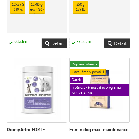
12X85 G
12x85 g -
250 g
389 Kč
exp. 4/26 -
159 Kč
1 ks
skladem
331 Kč
skladem
skladem
Detail
Detail
Doprava zdarma
Odesíláme v pondělí
Dárek
možnost věrnostního programu
6+1 ZDARMA
Dromy Artro FORTE
Fitmin dog maxi maintenance