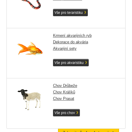
Vše pro teraristiku
Krmení akvarijních ryb
Dekorace do akvária
Akvarijní sety
Vše pro akvaristiku
Chov Drůbeže
Chov Králíků
Chov Prasat
Vše pro chov