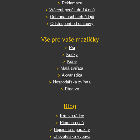
Reklamace
Vrácení peněz do 14 dnů
Ochrana osobních údajů
Odstoupení od smlouvy
Vše pro vaše mazlíčky
Psi
Kočky
Koně
Malá zvířata
Akvaristika
Hospodářská zvířata
Ptactvo
Blog
Krmivo rádce
Plemena psů
Bojujeme s parazity
Chovatelská výbava