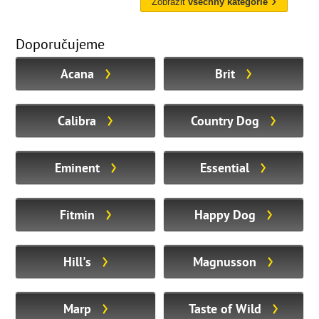
Zobrazit
všechny kategorie
Doporučujeme
Acana
Brit
Calibra
Country Dog
Eminent
Essential
Fitmin
Happy Dog
Hill's
Magnusson
Marp
Taste of Wild