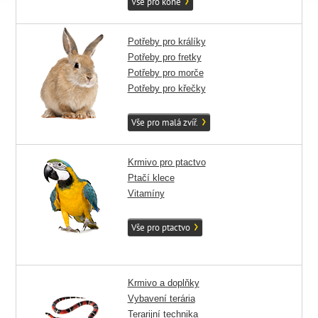
Vše pro koně
Potřeby pro králíky
Potřeby pro fretky
Potřeby pro morče
Potřeby pro křečky
Vše pro malá zvíř.
Krmivo pro ptactvo
Ptačí klece
Vitamíny
Vše pro ptactvo
Krmivo a doplňky
Vybavení terária
Terarijní technika