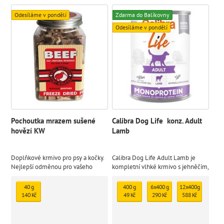
Odesíláme v pondělí
Zdarma do Balíkovny
Odesíláme v pondělí
Pochoutka mrazem sušené
Calibra Dog Life konz. Adult
hovězí KW
Lamb
Doplňkové krmivo pro psy a kočky.
Calibra Dog Life Adult Lamb je
Nejlepší odměnou pro vašeho
kompletní vlhké krmivo s jehněčím,
mazlíčka je zdravé jídlo. Přírodní
které je určené pro dospělé psy.
mrazem sušený pamlsek
Monoproteinová receptura je bez
40 g
400 g
6x400 g
12x400g
lepku a je sestavena z omezeného
140 Kč
49 Kč
290 Kč
588 Kč
počtu ingrediencí ze 100%
definovaných zdrojů.