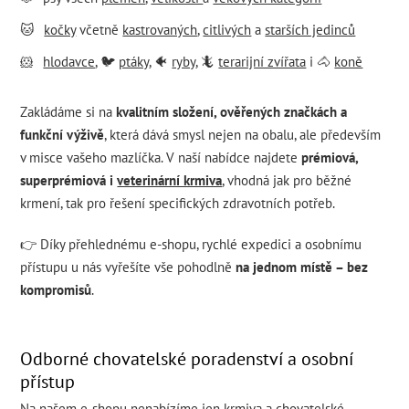
🐱
kočky
včetně
kastrovaných
,
citlivých
a
starších jedinců
🐹
hlodavce
, 🐦
ptáky
, 🐠
ryby
, 🦎
terarijní zvířata
i 🐴
koně
Zakládáme si na
kvalitním složení, ověřených značkách a
funkční výživě
, která dává smysl nejen na obalu, ale především
v misce vašeho mazlíčka. V naší nabídce najdete
prémiová,
superprémiová i
veterinární krmiva
, vhodná jak pro běžné
krmení, tak pro řešení specifických zdravotních potřeb.
👉 Díky přehlednému e-shopu, rychlé expedici a osobnímu
přístupu u nás vyřešíte vše pohodlně
na jednom místě – bez
kompromisů
.
Odborné chovatelské poradenství a osobní
přístup
Na našem e-shopu nenabízíme jen krmiva a chovatelské