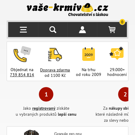
0
Objednat na
Na trhu
29.000+
Doprava zdarma
od roku 2009
hodnocení
z
739 854 814
od 1100 Kč
Jako
registrovaný
získáte
Za
nákupy sbírát
u vybraných produktů
lepší cenu
které následně může
za slevy nebo pr
Granule pro psy