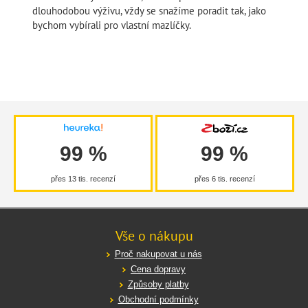
dlouhodobou výživu, vždy se snažíme poradit tak, jako
bychom vybírali pro vlastní mazlíčky.
99 %
99 %
přes 13 tis. recenzí
přes 6 tis. recenzí
Vše o nákupu
Proč nakupovat u nás
Cena dopravy
Způsoby platby
Obchodní podmínky