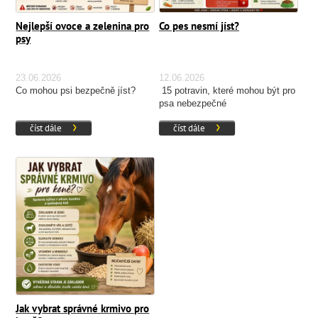
Nejlepší ovoce a zelenina pro
Co pes nesmí jíst?
psy
23.06.2026
12.06.2026
Co mohou psi bezpečně jíst?
15 potravin, které mohou být pro
psa nebezpečné
číst dále
číst dále
Jak vybrat správné krmivo pro