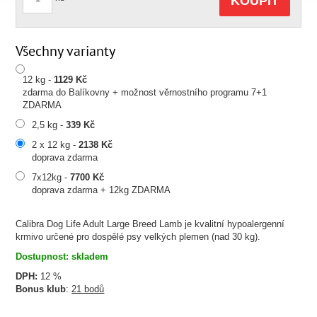
KOUPIT
Všechny varianty
12 kg -
1129 Kč
zdarma do Balíkovny + možnost věrnostního programu 7+1
ZDARMA
2,5 kg -
339 Kč
2 x 12 kg -
2138 Kč
doprava zdarma
7x12kg -
7700 Kč
doprava zdarma + 12kg ZDARMA
Calibra Dog Life Adult Large Breed Lamb je kvalitní hypoalergenní
krmivo určené pro dospělé psy velkých plemen (nad 30 kg).
Dostupnost: skladem
DPH:
12 %
Bonus klub
:
21 bodů