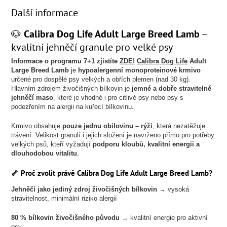
Další informace
🐶
Calibra Dog Life Adult Large Breed Lamb
–
kvalitní jehněčí granule pro velké psy
Informace o programu 7+1 zjistíte
ZDE!
Calibra Dog Life
Adult
Large Breed Lamb
je
hypoalergenní monoproteinové krmivo
určené pro dospělé psy velkých a obřích plemen (nad 30 kg).
Hlavním zdrojem živočišných bílkovin je
jemné a dobře stravitelné
jehněčí maso
, které je vhodné i pro citlivé psy nebo psy s
podezřením na alergii na kuřecí bílkovinu.
Krmivo obsahuje
pouze jednu obilovinu – rýži
, která nezatěžuje
trávení. Velikost granulí i jejich složení je navrženo přímo pro potřeby
velkých psů, kteří vyžadují
podporu kloubů, kvalitní energii a
dlouhodobou vitalitu
.
🦴
Proč zvolit právě Calibra Dog Life Adult Large Breed Lamb?
Jehněčí jako jediný zdroj živočišných bílkovin
→ vysoká
stravitelnost, minimální riziko alergií
80 % bílkovin živočišného původu
→ kvalitní energie pro aktivní
psy