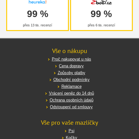
99 %
99 %
přes 13 tis. recenzí
přes 6 tis. recenzí
Vše o nákupu
Proč nakupovat u nás
Cena dopravy
Způsoby platby
Obchodní podmínky
Reklamace
Vrácení peněz do 14 dnů
Ochrana osobních údajů
Odstoupení od smlouvy
Vše pro vaše mazlíčky
Psi
Kočky