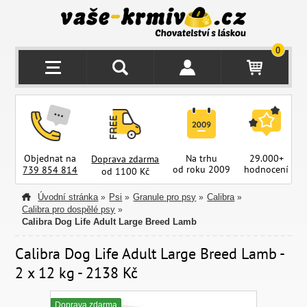
0
Objednat na
Na trhu
29.000+
Doprava zdarma
od roku 2009
hodnocení
z
739 854 814
od 1100 Kč
Úvodní stránka
Psi
Granule pro psy
Calibra
»
»
»
»
Calibra pro dospělé psy
»
Calibra Dog Life Adult Large Breed Lamb
Calibra Dog Life Adult Large Breed Lamb -
2 x 12 kg - 2138 Kč
Doprava zdarma