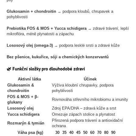
Glukosamin + chondroitin
→ podpora kloubů, chrupavek a
pohyblivosti
Prebiotika FOS & MOS + Yucca schidigera
→ zdravé trávení, lepší
mikroflóra, méně plynatosti a zápachu
Lososový olej (omega-3)
→ podpora lesklé srsti a zdravé kůže
Bez pšenice, kukuřice, sóji a chemických konzervantů
🌿
Funkční složky pro dlouhodobé zdraví
Aktivní látka
Účinek
Glukosamin &
Výživa kloubní chrupavky, podpora
chondroitin
pohyblivosti
FOS & MOS + β-
Rovnováha střevního mikrobiomu a imunity
glukany
Lososový olej
Zdroj EPA/DHA – zdravá kůže a srst
Yucca schidigera
Omezuje zápach stolice a plynatost
Přirozená podpora trávení a antioxidační
Rozmarýn & tymián
ochrana
Váha psa (kg)
30
35
40
45
50
60
70
80
90