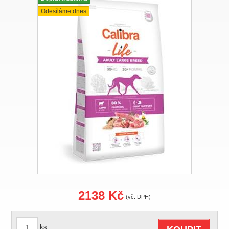
Odesíláme dnes
2138 Kč
(vč. DPH)
ks