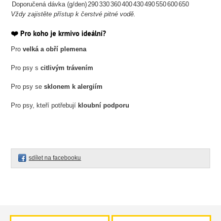
Doporučená dávka (g/den)
290
330
360
400
430
490
550
600
650
Vždy zajistěte přístup k čerstvé pitné vodě.
❤️
Pro koho je krmivo ideální?
Pro
velká a obří plemena
Pro psy s
citlivým trávením
Pro psy se
sklonem k alergiím
Pro psy, kteří potřebují
kloubní podporu
sdílet na facebooku