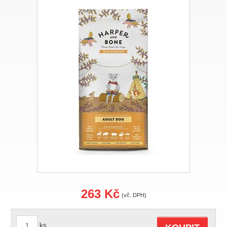
263 Kč
(vč. DPH)
ks