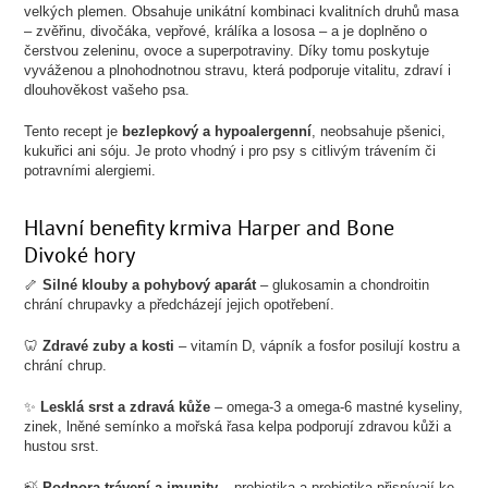
velkých plemen. Obsahuje unikátní kombinaci kvalitních druhů masa
– zvěřinu, divočáka, vepřové, králíka a lososa – a je doplněno o
čerstvou zeleninu, ovoce a superpotraviny. Díky tomu poskytuje
vyváženou a plnohodnotnou stravu, která podporuje vitalitu, zdraví i
dlouhověkost vašeho psa.
Tento recept je
bezlepkový a hypoalergenní
, neobsahuje pšenici,
kukuřici ani sóju. Je proto vhodný i pro psy s citlivým trávením či
potravními alergiemi.
Hlavní benefity krmiva Harper and Bone
Divoké hory
🦴
Silné klouby a pohybový aparát
– glukosamin a chondroitin
chrání chrupavky a předcházejí jejich opotřebení.
🦷
Zdravé zuby a kosti
– vitamín D, vápník a fosfor posilují kostru a
chrání chrup.
✨
Lesklá srst a zdravá kůže
– omega-3 a omega-6 mastné kyseliny,
zinek, lněné semínko a mořská řasa kelpa podporují zdravou kůži a
hustou srst.
🍃
Podpora trávení a imunity
– probiotika a prebiotika přispívají ke