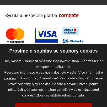
Rychlá a bezpečná platba
Prosíme o souhlas se soubory cookies
Díky Vašemu souhlasu můžeme zlepšovat e-shop i Váš zážitek při
nakupování, děkujeme.
Podrobné informace o cookies naleznete v sekci
Více informací o
cookies
. Kliknutím na „Přijmout vše“ souhlasíte s tím, že můžeme
užívat všechny typy cookies. Chcete-li povolit užívání pouze
některých typů cookies, můžete tak učinit v sekci „Nastavení
cookies“. Souhlas můžete odmítnout
zde
.
2026 ©
www.vase-krmivo.cz
- Tomáš Kroupa e-shop, Kanice 307, 664 01