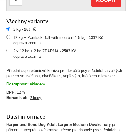
KOUPIT
Všechny varianty
2 kg -
263 Kč
12 kg + Pamlsek Ball with meatball 1,5 kg -
1317 Kč
doprava zdarma
2 x 12 kg + 2 kg ZDARMA -
2583 Kč
doprava zdarma
Přírodní superprémiové krmivo pro dospělé psy středních a velkých
plemen se zvěřinou, divočákem, vepřovým, králíkem a lososem.
Dostupnost: skladem
DPH:
12 %
Bonus klub
:
2 body
Další informace
Harper and Bone Dog Adult Large & Medium Divoké hory
je
přírodní superprémiové krmivo určené pro dospělé psy středních a