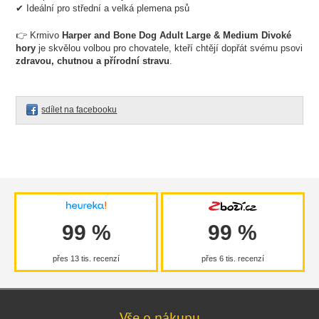
✔ Ideální pro střední a velká plemena psů
👉 Krmivo
Harper and Bone Dog Adult Large & Medium Divoké
hory
je skvělou volbou pro chovatele, kteří chtějí dopřát svému psovi
zdravou, chutnou a přírodní stravu
.
sdílet na facebooku
99 %
99 %
přes 13 tis. recenzí
přes 6 tis. recenzí
Vše o nákupu