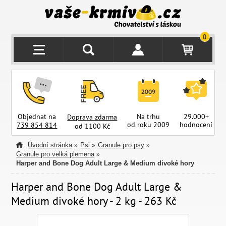
0
Objednat na
Na trhu
29.000+
Doprava zdarma
od roku 2009
hodnocení
z
739 854 814
od 1100 Kč
Úvodní stránka
Psi
Granule pro psy
»
»
»
Granule pro velká plemena
»
Harper and Bone Dog Adult Large & Medium divoké hory
Harper and Bone Dog Adult Large &
Medium divoké hory - 2 kg - 263 Kč