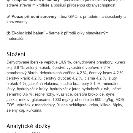
zdravé střevní mikroflóře a posilují přirozenou obranyschopnost.
🌿
Pouze přírodní suroviny
– bez GMO, s přírodními antioxidanty a
konzervanty.
🌍
Ekologické balení
– šetrné k přírodě díky obnovitelným
materiálům.
Složení
Dehydrované iberské vepřové 14,9 %, dehydrované brambory, kuřecí
olej 8,9 %, zelený hrášek, čerstvé vykostěné vepřové 7,2 %,
bramborový škrob, dehydrovaná zvěřina 4,2 %, čerstvý losos 4,2 %,
čerstvý králík 4,2 %, čerstvý divočák 4,2 %, cizrna 4,2 %, žlutý
hrášek 4 %, jablečná vláknina, sladké brambory 2,1 %, minerální
látky, hydrolyzát z krůty, hydrolyzát z jater, hydrolyzát z ryb, lněné
semínko 0,6 %, řepné řízky, kvasnice, čerstvá brokolice, dýně,
jablka, mrkev, glukosamin 1000 mg/kg, chondroitin 600 mg/kg, MOS,
FOS, výtažek z mandarinky, Yucca schidigera, kelpa, klikva, šípky,
zelený čaj, kurkuma.
Analytické složky