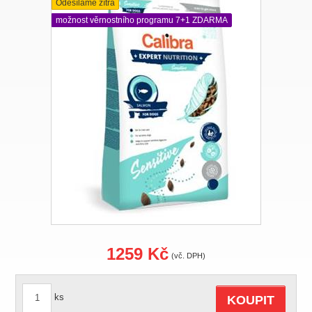
Odesíláme zítra
možnost věrnostního programu 7+1 ZDARMA
1259 Kč
(vč. DPH)
ks
KOUPIT