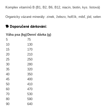
Komplex vitamínů B (B1, B2, B6, B12, niacin, biotin, kys. listová)
Organicky vázané minerály: zinek, železo, hořčík, měď, jód, selen
🐕 Doporučené dávkování:
Váha psa (kg)
Denní dávka (g)
5
75
10
130
15
170
20
210
25
250
30
280
35
320
40
350
45
400
50
410
60
470
70
530
80
590
90
640