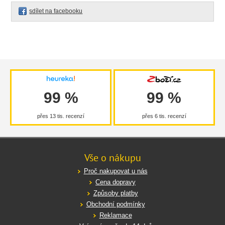
sdílet na facebooku
99 %
99 %
přes 13 tis. recenzí
přes 6 tis. recenzí
Vše o nákupu
Proč nakupovat u nás
Cena dopravy
Způsoby platby
Obchodní podmínky
Reklamace