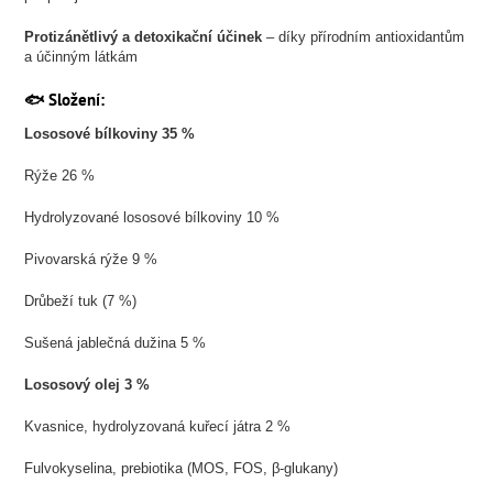
Protizánětlivý a detoxikační účinek
– díky přírodním antioxidantům
a účinným látkám
🐟 Složení:
Lososové bílkoviny 35 %
Rýže 26 %
Hydrolyzované lososové bílkoviny 10 %
Pivovarská rýže 9 %
Drůbeží tuk (7 %)
Sušená jablečná dužina 5 %
Lososový olej 3 %
Kvasnice, hydrolyzovaná kuřecí játra 2 %
Fulvokyselina, prebiotika (MOS, FOS, β-glukany)