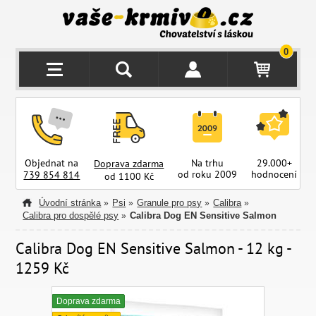
0
Objednat na
Na trhu
29.000+
Doprava zdarma
od roku 2009
hodnocení
z
739 854 814
od 1100 Kč
Úvodní stránka
Psi
Granule pro psy
Calibra
»
»
»
»
Calibra pro dospělé psy
Calibra Dog EN Sensitive Salmon
»
Calibra Dog EN Sensitive Salmon - 12 kg -
1259 Kč
Doprava zdarma