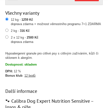
Všechny varianty
12 kg -
1259 Kč
doprava zdarma + možnost věrnostního programu 7+1 ZDARMA
2 kg -
316 Kč
2 x 12 kg -
2500 Kč
doprava zdarma
Hypoalergenní granule pro citlivé psy s citlivým zažíváním, kůží či
sklonem k alergiím.
Dostupnost: skladem
DPH:
12 %
Bonus klub
:
12 bodů
Další informace
🐾 Calibra Dog Expert Nutrition Sensitive –
losos & rýže