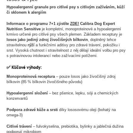
Hypoalergenní granule pro citlivé psy s citlivým zažíváním, kůží
či sklonem k alergiím
Informace o programu 7+1 zjistíte
ZDE!
Calibra Dog Expert
Nutrition Sensitive
je kompletní, monoproteinové a hypoalergenní
krmivo určené pro citlivé psy všech plemen. Základem receptury je
losos jako jediný zdroj živočišných bílkovin
, doplněný lehce
stravitelnou
rýží
a funkčními aditivy pro zdravé trávení, pokožku i
srst. Vysoká chutnost i stravitelnost z něj dělají ideální volbu pro psy
s potravinovou intolerancí nebo zažívacími potížemi.
✅ Klíčové výhody:
Monoproteinová receptura
– pouze losos jako živočišný zdroj
bílkovin (85 % bílkovin živočišného původu)
Hypoalergenní složení
– bez pšenice, lepku, sóji a chemických
konzervantů
Podpora zdravé kůže a srsti
díky lososovému oleji (bohatý na
omega-3)
Citlivé trávení
– fulvokyselina, prebiotika, bylinky a jablečná dužina
podporují mikrobiom