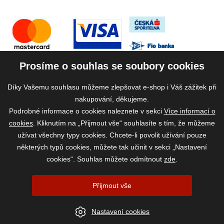
Prosíme o souhlas se soubory cookies
Díky Vašemu souhlasu můžeme zlepšovat e-shop i Váš zážitek při
nakupování, děkujeme.
Podrobné informace o cookies naleznete v sekci
Více informací o
cookies
. Kliknutím na „Přijmout vše“ souhlasíte s tím, že můžeme
užívat všechny typy cookies. Chcete-li povolit užívání pouze
některých typů cookies, můžete tak učinit v sekci „Nastavení
cookies“. Souhlas můžete odmítnout
zde
.
2026 ©
www.vase-krmivo.cz
- Tomáš Kroupa e-shop, Kanice 307, 664 01
Přijmout vše
Brno-venkov, IČ: 75785439
vytvořil:
webProgress
|
Nastavení cookies
Nastavení cookies