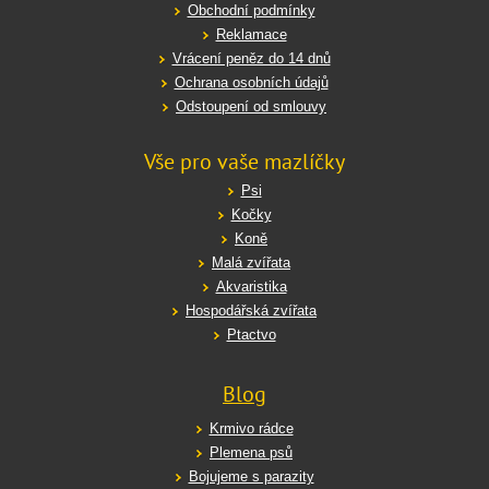
Obchodní podmínky
Reklamace
Vrácení peněz do 14 dnů
Ochrana osobních údajů
Odstoupení od smlouvy
Vše pro vaše mazlíčky
Psi
Kočky
Koně
Malá zvířata
Akvaristika
Hospodářská zvířata
Ptactvo
Blog
Krmivo rádce
Plemena psů
Bojujeme s parazity