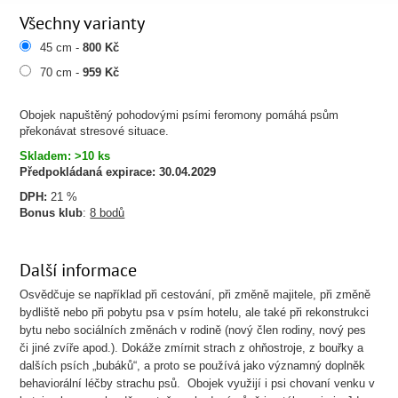
Všechny varianty
45 cm -
800 Kč
70 cm -
959 Kč
Obojek napuštěný pohodovými psími feromony pomáhá psům
překonávat stresové situace.
Skladem: >10 ks
Předpokládaná expirace:
30.04.2029
DPH:
21 %
Bonus klub
:
8 bodů
Další informace
Osvědčuje se například při cestování, při změně majitele, při změně
bydliště nebo při pobytu psa v psím hotelu, ale také při rekonstrukci
bytu nebo sociálních změnách v rodině (nový člen rodiny, nový pes
či jiné zvíře apod.). Dokáže zmírnit strach z ohňostroje, z bouřky a
dalších psích „bubáků“, a proto se používá jako významný doplněk
behaviorální léčby strachu psů. Obojek využijí i psi chovaní venku v