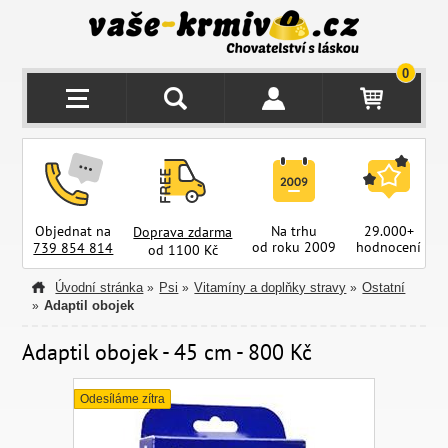
0
Objednat na
Na trhu
29.000+
Doprava zdarma
od roku 2009
hodnocení
z
739 854 814
od 1100 Kč
Úvodní stránka
Psi
Vitamíny a doplňky stravy
Ostatní
»
»
»
Adaptil obojek
»
Adaptil obojek - 45 cm - 800 Kč
Odesíláme zítra