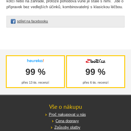
kotci nebo na zahradě, protože pohodová vůně je stále s nimi. Jde o
přípravek bez vedlejších účinků, kombinovatelný s klasickou léčbou.
sdílet na facebooku
99 %
99 %
přes 13 tis. recenzí
přes 6 tis. recenzí
Vše o nákupu
Proč nakupovat u nás
Cena dopravy
Způsoby platby