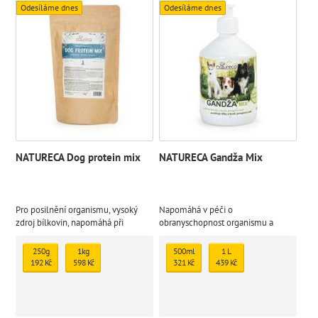
Odesíláme dnes
Odesíláme dnes
NATURECA Dog protein mix
NATURECA Gandža Mix
Pro posilnění organismu, vysoký
Napomáhá v péči o
zdroj bílkovin, napomáhá při
obranyschopnost organismu a
rekonvalescenci. Pro přípravu psa
chrání klouby a kosti psa, zajisťuje
na intenzivní výkon, rozvoj
zdravou črevní flóru a působí
250g
1kg
500ml
1 L
svaloviny i pro jeho
preventivně protirakovinotvorně.
192 Kč
598 Kč
321 Kč
439 Kč
rekonvalescenci.