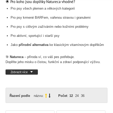
🌟 Pro koho jsou doplňky Natureca vhodné?
Pro psy všech plemen a věkových kategorií
Pro psy krmené BARFem, vařenou stravou i granulemi
Pro psy s citlivým zažíváním nebo kožními problémy
Pro aktivní, sportující i starší psy
Jako
přírodní alternativa
ke klasickým vitamínovým doplňkům
🎯
Natureca
– příroda ví, co váš pes potřebuje.
Doplňte jeho misku o čistou, funkční a zdraví podporující výživu.
Zobrazit více
Řazení podle
názvu:
Počet
:
12
24
36