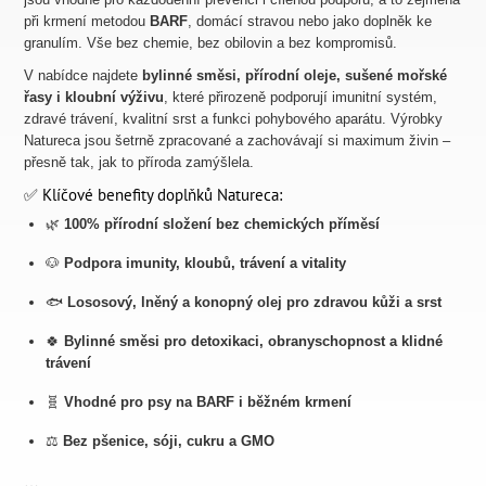
při krmení metodou
BARF
, domácí stravou nebo jako doplněk ke
granulím. Vše bez chemie, bez obilovin a bez kompromisů.
V nabídce najdete
bylinné směsi, přírodní oleje, sušené mořské
řasy i kloubní výživu
, které přirozeně podporují imunitní systém,
zdravé trávení, kvalitní srst a funkci pohybového aparátu. Výrobky
Natureca jsou šetrně zpracované a zachovávají si maximum živin –
přesně tak, jak to příroda zamýšlela.
✅ Klíčové benefity doplňků Natureca:
🌿
100% přírodní složení bez chemických příměsí
🐶
Podpora imunity, kloubů, trávení a vitality
🐟
Lososový, lněný a konopný olej pro zdravou kůži a srst
🍀
Bylinné směsi pro detoxikaci, obranyschopnost a klidné
trávení
🧬
Vhodné pro psy na BARF i běžném krmení
⚖️
Bez pšenice, sóji, cukru a GMO