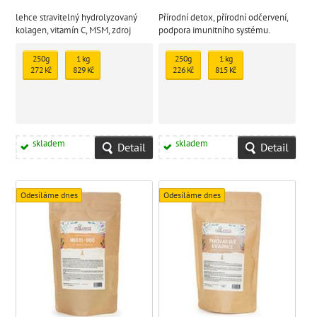
lehce stravitelný hydrolyzovaný
Přírodní detox, přírodní odčervení,
kolagen, vitamín C, MSM, zdroj
podpora imunitního systému.
bílkovin
250g
1 kg
250g
1 kg
272 Kč
829 Kč
226 Kč
815 Kč
skladem
skladem
Detail
Detail
Odesíláme dnes
Odesíláme dnes