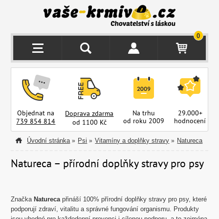
0
Objednat na
Na trhu
29.000+
Doprava zdarma
od roku 2009
hodnocení
z
739 854 814
od 1100 Kč
Úvodní stránka
Psi
Vitamíny a doplňky stravy
Natureca
»
»
»
Natureca – přírodní doplňky stravy pro psy
Značka
Natureca
přináší 100% přírodní doplňky stravy pro psy, které
podporují zdraví, vitalitu a správné fungování organismu. Produkty
jsou vhodné pro každodenní prevenci i cílenou podporu, a to zejména