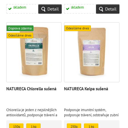
skladem
skladem
Detail
Detail
Doprava zdarma
Odesíláme dnes
Odesíláme dnes
NATURECA Chlorella sušená
NATURECA Kelpa sušená
Chlorella je jeden z nejsilnějších
Podporuje imunitní systém,
antioxidantů, podporuje trávení a
podporuje trávení, odstraňuje zubní
účinně potlačuje zápach z tlamy.
kámen.
150g
1 kg
250g
1 kg