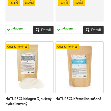
371 Kč
1529 Kč
179 Kč
520 Kč
skladem
skladem
Detail
Detail
Odesíláme dnes
Odesíláme dnes
NATURECA Kolagen 3, sušený
NATURECA Křemelina sušená
hydrolizovaný