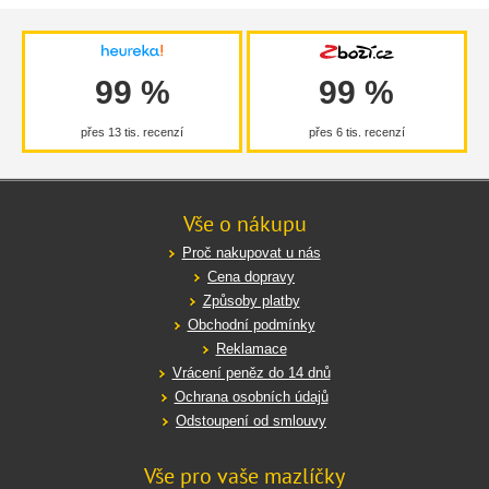
99 %
99 %
přes 13 tis. recenzí
přes 6 tis. recenzí
Vše o nákupu
Proč nakupovat u nás
Cena dopravy
Způsoby platby
Obchodní podmínky
Reklamace
Vrácení peněz do 14 dnů
Ochrana osobních údajů
Odstoupení od smlouvy
Vše pro vaše mazlíčky