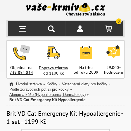
0
Objednat na
Na trhu
29.000+
Doprava zdarma
od roku 2009
hodnocení
z
739 854 814
od 1100 Kč
Úvodní stránka
Kočky
Veterinární diety pro kočky
»
»
»
Podle zdravotních potíží pro kočky
»
Alergie a kůže (Hypoallergenic, Dermatology)
»
Brit VD Cat Emergency Kit Hypoallergenic
Brit VD Cat Emergency Kit Hypoallergenic -
1 set - 1199 Kč