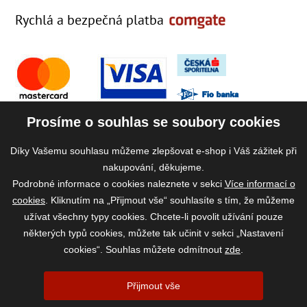
Rychlá a bezpečná platba
Prosíme o souhlas se soubory cookies
Díky Vašemu souhlasu můžeme zlepšovat e-shop i Váš zážitek při
nakupování, děkujeme.
Podrobné informace o cookies naleznete v sekci
Více informací o
cookies
. Kliknutím na „Přijmout vše“ souhlasíte s tím, že můžeme
užívat všechny typy cookies. Chcete-li povolit užívání pouze
některých typů cookies, můžete tak učinit v sekci „Nastavení
cookies“. Souhlas můžete odmítnout
zde
.
2026 ©
www.vase-krmivo.cz
- Tomáš Kroupa e-shop, Kanice 307, 664 01
Přijmout vše
Brno-venkov, IČ: 75785439
vytvořil:
webProgress
|
Nastavení cookies