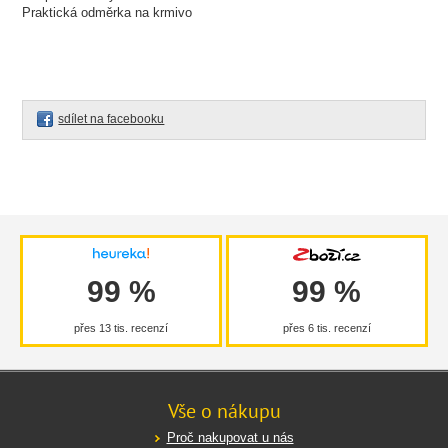
Praktická odměrka na krmivo
sdílet na facebooku
99 %
99 %
přes 13 tis. recenzí
přes 6 tis. recenzí
Vše o nákupu
Proč nakupovat u nás