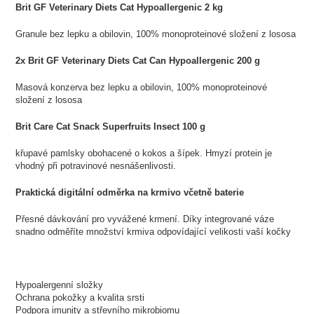
Brit GF Veterinary Diets Cat Hypoallergenic 2 kg
Granule bez lepku a obilovin, 100% monoproteinové složení z lososa
2x Brit GF Veterinary Diets Cat Can Hypoallergenic 200 g
Masová konzerva bez lepku a obilovin, 100% monoproteinové
složení z lososa
Brit Care Cat Snack Superfruits Insect 100 g
křupavé pamlsky obohacené o kokos a šípek. Hmyzí protein je
vhodný při potravinové nesnášenlivosti.
Praktická digitální odměrka na krmivo včetně baterie
Přesné dávkování pro vyvážené krmení. Díky integrované váze
snadno odměříte množství krmiva odpovídající velikosti vaší kočky
Hypoalergenní složky
Ochrana pokožky a kvalita srsti
Podpora imunity a střevního mikrobiomu