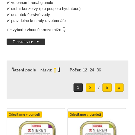
✔ veterinární renal granule
✔ dietní konzervy (pro podporu hydratace)
✔ dostatek čerstvé vody
✔ pravidelné kontroly u veterináře
👉 vyberte vhodné krmivo níže 👇
Zobrazit více
Řazení podle
názvu:
Počet
:
12
24
36
1
2
5
/
»
Odesíláme v pondělí
Odesíláme v pondělí