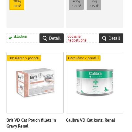
200 g
400g
2kg
88 Kč
195 Kč
635 Kč
skladem
dočasně
Detail
Detail
nedostupné
Odesíláme v pondělí
Odesíláme v pondělí
Brit VD Cat Pouch fillets in
Calibra VD Cat konz. Renal
Gravy Renal