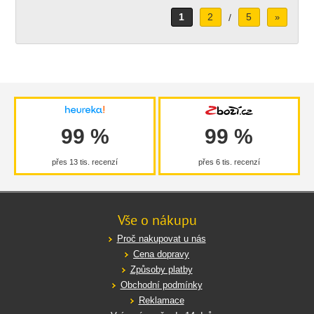
1
2
5
/
»
99 %
99 %
přes 13 tis. recenzí
přes 6 tis. recenzí
Vše o nákupu
Proč nakupovat u nás
Cena dopravy
Způsoby platby
Obchodní podmínky
Reklamace