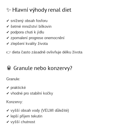
✨ Hlavní výhody renal diet
✔ snížený obsah fosforu
✔ šetrné množství bílkovin
✔ podpora chuti k jídlu
✔ zpomalení progrese onemocnění
✔ zlepšení kvality života
👉 dieta často zásadně ovlivňuje délku života
🥫 Granule nebo konzervy?
Granule:
✔ praktické
✔ vhodné pro stabilní kočky
Konzervy:
✔ vyšší obsah vody (VELMI důležité)
✔ lepší příjem tekutin
✔ vyšší chutnost