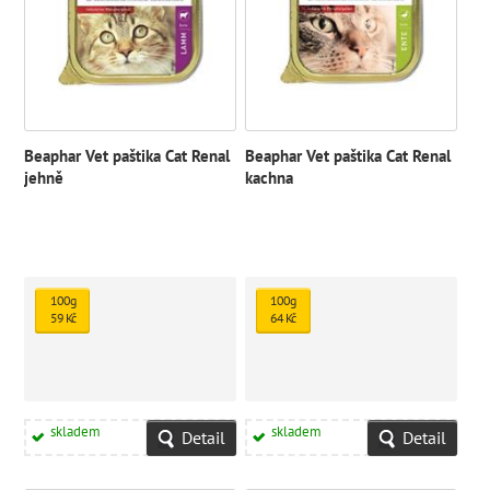
Beaphar Vet paštika Cat Renal
Beaphar Vet paštika Cat Renal
jehně
kachna
100g
100g
59 Kč
64 Kč
skladem
skladem
Detail
Detail