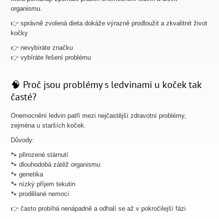
organismu.
👉 správně zvolená dieta dokáže výrazně prodloužit a zkvalitnit život
kočky
👉 nevybíráte značku
👉 vybíráte řešení problému
🧠 Proč jsou problémy s ledvinami u koček tak
časté?
Onemocnění ledvin patří mezi nejčastější zdravotní problémy,
zejména u starších koček.
Důvody:
🐾 přirozené stárnutí
🐾 dlouhodobá zátěž organismu
🐾 genetika
🐾 nízký příjem tekutin
🐾 prodělané nemoci
👉 často probíhá nenápadně a odhalí se až v pokročilejší fázi