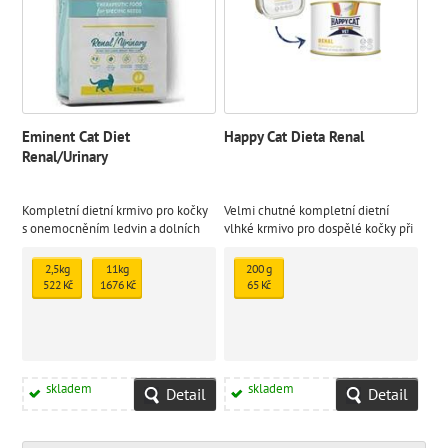
Eminent Cat Diet
Happy Cat Dieta Renal
Renal/Urinary
Kompletní dietní krmivo pro kočky
Velmi chutné kompletní dietní
s onemocněním ledvin a dolních
vlhké krmivo pro dospělé kočky při
cest močových.
chronické ledvinové
nedostatečnosti. Speciální
2,5kg
11kg
200 g
veterinární dieta.
522 Kč
1676 Kč
65 Kč
skladem
skladem
Detail
Detail