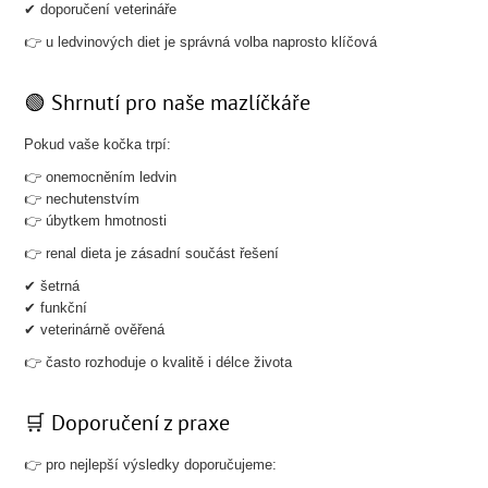
✔ doporučení veterináře
👉 u ledvinových diet je správná volba naprosto klíčová
🟢 Shrnutí pro naše mazlíčkáře
Pokud vaše kočka trpí:
👉 onemocněním ledvin
👉 nechutenstvím
👉 úbytkem hmotnosti
👉 renal dieta je zásadní součást řešení
✔ šetrná
✔ funkční
✔ veterinárně ověřená
👉 často rozhoduje o kvalitě i délce života
🛒 Doporučení z praxe
👉 pro nejlepší výsledky doporučujeme: