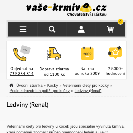
0
Objednat na
Na trhu
29.000+
Doprava zdarma
od roku 2009
hodnocení
z
739 854 814
od 1100 Kč
Úvodní stránka
Kočky
Veterinární diety pro kočky
»
»
»
Podle zdravotních potíží pro kočky
Ledviny (Renal)
»
Ledviny (Renal)
Veterinární diety pro ledviny u koček jsou speciálně vyvinutá krmiva,
která pomáhají zpomalit průběh onemocnění ledvin a ulevit