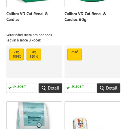
Calibra VD Cat Renal &
Calibra VD Cat Renal &
Cardiac
Cardiac 60g
Veterinární dieta pro podporu
ledvin a srdce u koček
2 kg
5kg
25 Kč
509 Kč
920 Kč
skladem
skladem
Detail
Detail