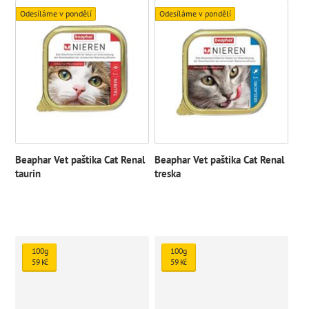
Odesíláme v pondělí
Odesíláme v pondělí
Beaphar Vet paštika Cat Renal
Beaphar Vet paštika Cat Renal
taurin
treska
100g
100g
59 Kč
59 Kč