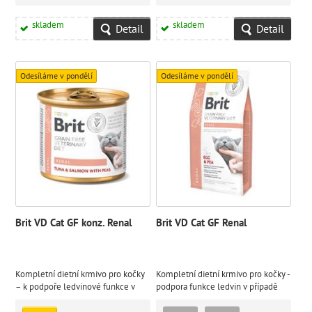
skladem
skladem
Detail
Detail
Odesíláme v pondělí
Odesíláme v pondělí
Brit VD Cat GF konz. Renal
Brit VD Cat GF Renal
Kompletní dietní krmivo pro kočky
Kompletní dietní krmivo pro kočky -
– k podpoře ledvinové funkce v
podpora funkce ledvin v případě
případě chronické ledvinové
chronické ledvinové
nedostatečnosti
nedostatečnosti