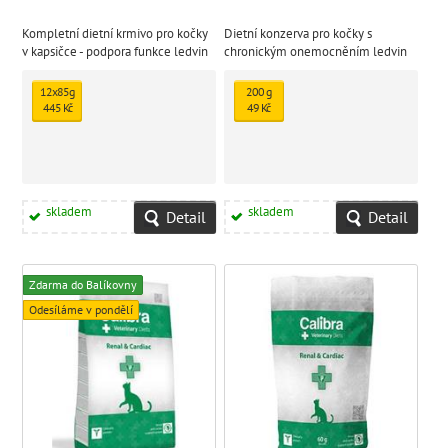
Kompletní dietní krmivo pro kočky
Dietní konzerva pro kočky s
v kapsičce - podpora funkce ledvin
chronickým onemocněním ledvin
v případě chronické ledvinové
nedostatečnosti. Fillety Lososa ve
12x85g
200 g
šťávě s Taurinem.
445 Kč
49 Kč
skladem
skladem
Detail
Detail
Zdarma do Balíkovny
Odesíláme v pondělí