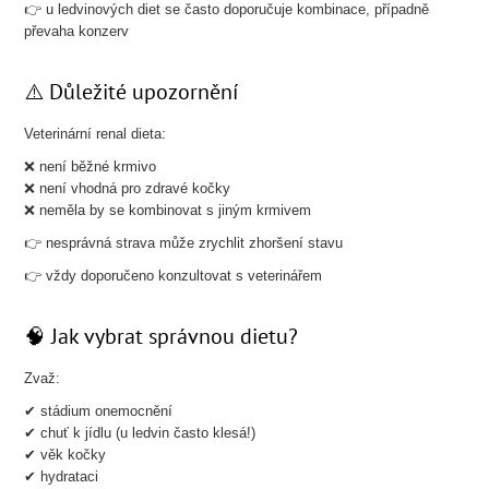
👉 u ledvinových diet se často doporučuje kombinace, případně
převaha konzerv
⚠️ Důležité upozornění
Veterinární renal dieta:
❌ není běžné krmivo
❌ není vhodná pro zdravé kočky
❌ neměla by se kombinovat s jiným krmivem
👉 nesprávná strava může zrychlit zhoršení stavu
👉 vždy doporučeno konzultovat s veterinářem
🧠 Jak vybrat správnou dietu?
Zvaž:
✔ stádium onemocnění
✔ chuť k jídlu (u ledvin často klesá!)
✔ věk kočky
✔ hydrataci