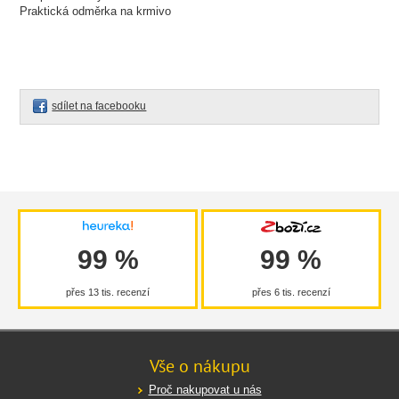
Praktická odměrka na krmivo
sdílet na facebooku
99 %
99 %
přes 13 tis. recenzí
přes 6 tis. recenzí
Vše o nákupu
Proč nakupovat u nás