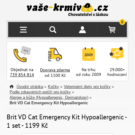
0
Objednat na
Na trhu
29.000+
Doprava zdarma
od roku 2009
hodnocení
z
739 854 814
od 1100 Kč
Úvodní stránka
Kočky
Veterinární diety pro kočky
»
»
»
Podle zdravotních potíží pro kočky
»
Alergie a kůže (Hypoallergenic, Dermatology)
»
Brit VD Cat Emergency Kit Hypoallergenic
Brit VD Cat Emergency Kit Hypoallergenic -
1 set - 1199 Kč