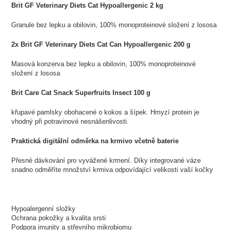
Brit GF Veterinary Diets Cat Hypoallergenic 2 kg
Granule bez lepku a obilovin, 100% monoproteinové složení z lososa
2x Brit GF Veterinary Diets Cat Can Hypoallergenic 200 g
Masová konzerva bez lepku a obilovin, 100% monoproteinové
složení z lososa
Brit Care Cat Snack Superfruits Insect 100 g
křupavé pamlsky obohacené o kokos a šípek. Hmyzí protein je
vhodný při potravinové nesnášenlivosti.
Praktická digitální odměrka na krmivo včetně baterie
Přesné dávkování pro vyvážené krmení. Díky integrované váze
snadno odměříte množství krmiva odpovídající velikosti vaší kočky
Hypoalergenní složky
Ochrana pokožky a kvalita srsti
Podpora imunity a střevního mikrobiomu