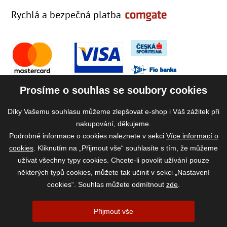
Rychlá a bezpečná platba
Prosíme o souhlas se soubory cookies
Díky Vašemu souhlasu můžeme zlepšovat e-shop i Váš zážitek při
nakupování, děkujeme.
Podrobné informace o cookies naleznete v sekci
Více informací o
cookies
. Kliknutím na „Přijmout vše“ souhlasíte s tím, že můžeme
užívat všechny typy cookies. Chcete-li povolit užívání pouze
některých typů cookies, můžete tak učinit v sekci „Nastavení
cookies“. Souhlas můžete odmítnout
zde
.
2026 ©
www.vase-krmivo.cz
- Tomáš Kroupa e-shop, Kanice 307, 664 01
Přijmout vše
Brno-venkov, IČ: 75785439
vytvořil:
webProgress
|
Nastavení cookies