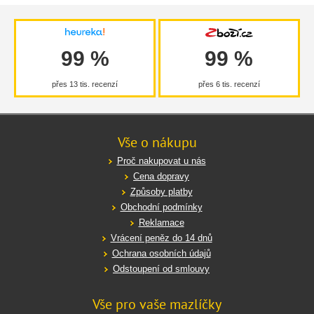
99 %
99 %
přes 13 tis. recenzí
přes 6 tis. recenzí
Vše o nákupu
Proč nakupovat u nás
Cena dopravy
Způsoby platby
Obchodní podmínky
Reklamace
Vrácení peněz do 14 dnů
Ochrana osobních údajů
Odstoupení od smlouvy
Vše pro vaše mazlíčky