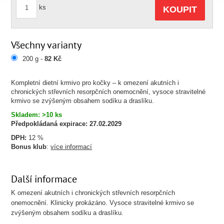
ks
KOUPIT
Všechny varianty
200 g -
82 Kč
Kompletní dietní krmivo pro kočky – k omezení akutních i
chronických střevních resorpčních onemocnění, vysoce stravitelné
krmivo se zvýšeným obsahem sodíku a draslíku.
Skladem: >10 ks
Předpokládaná expirace:
27.02.2029
DPH:
12 %
Bonus klub
:
více informací
Další informace
K omezení akutních i chronických střevních resorpčních
onemocnění. Klinicky prokázáno. Vysoce stravitelné krmivo se
zvýšeným obsahem sodíku a draslíku.