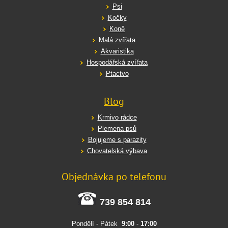
Psi
Kočky
Koně
Malá zvířata
Akvaristika
Hospodářská zvířata
Ptactvo
Blog
Krmivo rádce
Plemena psů
Bojujeme s parazity
Chovatelská výbava
Objednávka po telefonu
739 854 814
Pondělí - Pátek
9:00
-
17:00