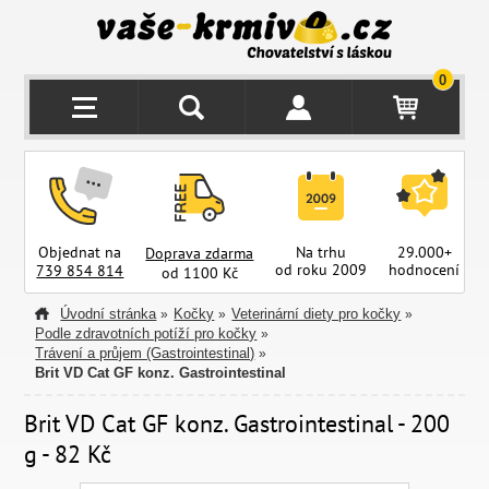
0
Objednat na
Na trhu
29.000+
Doprava zdarma
od roku 2009
hodnocení
z
739 854 814
od 1100 Kč
Úvodní stránka
Kočky
Veterinární diety pro kočky
»
»
»
Podle zdravotních potíží pro kočky
»
Trávení a průjem (Gastrointestinal)
»
Brit VD Cat GF konz. Gastrointestinal
Brit VD Cat GF konz. Gastrointestinal - 200
g - 82 Kč