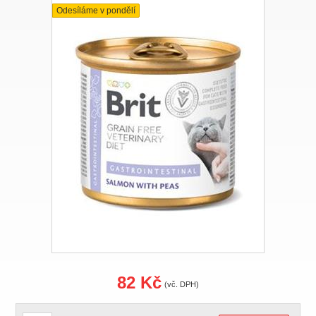
Odesíláme v pondělí
82 Kč
(vč. DPH)