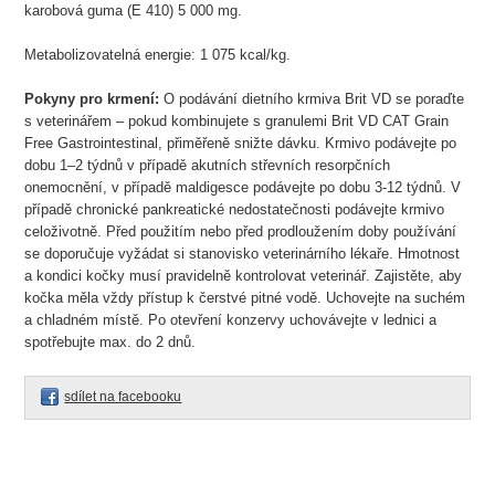
karobová guma (E 410) 5 000 mg.
Metabolizovatelná energie: 1 075 kcal/kg.
Pokyny pro krmení:
O podávání dietního krmiva Brit VD se poraďte
s veterinářem – pokud kombinujete s granulemi Brit VD CAT Grain
Free Gastrointestinal, přiměřeně snižte dávku. Krmivo podávejte po
dobu 1–2 týdnů v případě akutních střevních resorpčních
onemocnění, v případě maldigesce podávejte po dobu 3-12 týdnů. V
případě chronické pankreatické nedostatečnosti podávejte krmivo
celoživotně. Před použitím nebo před prodloužením doby používání
se doporučuje vyžádat si stanovisko veterinárního lékaře. Hmotnost
a kondici kočky musí pravidelně kontrolovat veterinář. Zajistěte, aby
kočka měla vždy přístup k čerstvé pitné vodě. Uchovejte na suchém
a chladném místě. Po otevření konzervy uchovávejte v lednici a
spotřebujte max. do 2 dnů.
sdílet na facebooku