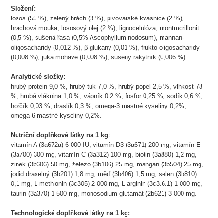
Složení:
losos (55 %), zelený hrách (3 %), pivovarské kvasnice (2 %),
hrachová mouka, lososový olej (2 %), lignocelulóza, montmorillonit
(0,5 %), sušená řasa (0,5% Ascophyllum nodosum), mannan-
oligosacharidy (0,012 %), β-glukany (0,01 %), frukto-oligosacharidy
(0,008 %), juka mohave (0,008 %), sušený rakytník (0,006 %).
Analytické složky:
hrubý protein 9,0 %, hrubý tuk 7,0 %, hrubý popel 2,5 %, vlhkost 78
%, hrubá vláknina 1,0 %, vápník 0,2 %, fosfor 0,25 %, sodík 0,6 %,
hořčík 0,03 %, draslík 0,3 %, omega-3 mastné kyseliny 0,2%,
omega-6 mastné kyseliny 0,2%.
Nutriční doplňkové látky na 1 kg:
vitamín A (3a672a) 6 000 IU, vitamín D3 (3a671) 200 mg, vitamín E
(3a700) 300 mg, vitamín C (3a312) 100 mg, biotin (3a880) 1,2 mg,
zinek (3b606) 50 mg, železo (3b106) 25 mg, mangan (3b504) 25 mg,
jodid draselný (3b201) 1,8 mg, měď (3b406) 1,5 mg, selen (3b810)
0,1 mg, L-methionin (3c305) 2 000 mg, L-arginin (3c3.6.1) 1 000 mg,
taurin (3a370) 1 500 mg, monosodium glutamát (2b621) 3 000 mg.
Technologické doplňkové látky na 1 kg: