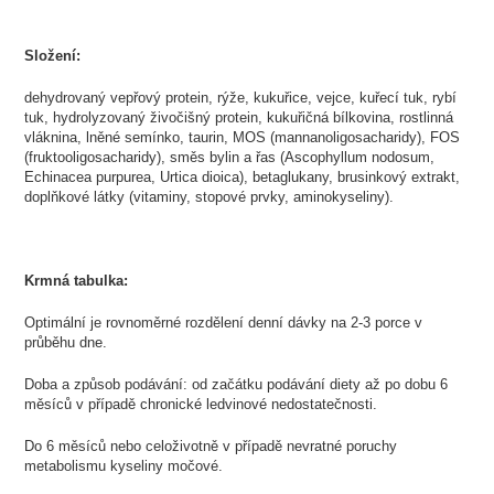
Složení:
dehydrovaný vepřový protein, rýže, kukuřice, vejce, kuřecí tuk, rybí
tuk, hydrolyzovaný živočišný protein, kukuřičná bílkovina, rostlinná
vláknina, lněné semínko, taurin, MOS (mannanoligosacharidy), FOS
(fruktooligosacharidy), směs bylin a řas (Ascophyllum nodosum,
Echinacea purpurea, Urtica dioica), betaglukany, brusinkový extrakt,
doplňkové látky (vitaminy, stopové prvky, aminokyseliny).
Krmná tabulka:
Optimální je rovnoměrné rozdělení denní dávky na 2-3 porce v
průběhu dne.
Doba a způsob podávání: od začátku podávání diety až po dobu 6
měsíců v případě chronické ledvinové nedostatečnosti.
Do 6 měsíců nebo celoživotně v případě nevratné poruchy
metabolismu kyseliny močové.