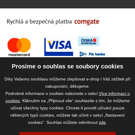
Rychlá a bezpečná platba
Prosíme o souhlas se soubory cookies
Díky Vašemu souhlasu můžeme zlepšovat e-shop i Váš zážitek při
nakupování, děkujeme.
Podrobné informace o cookies naleznete v sekci
Více informací o
cookies
. Kliknutím na „Přijmout vše“ souhlasíte s tím, že můžeme
užívat všechny typy cookies. Chcete-li povolit užívání pouze
některých typů cookies, můžete tak učinit v sekci „Nastavení
cookies“. Souhlas můžete odmítnout
zde
.
2026 ©
www.vase-krmivo.cz
- Tomáš Kroupa e-shop, Kanice 307, 664 01