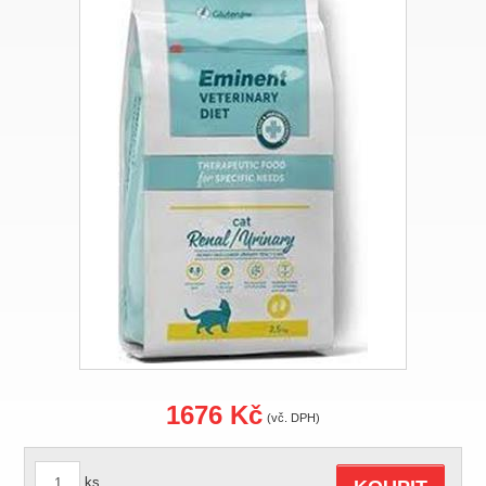
1676 Kč
(vč. DPH)
ks