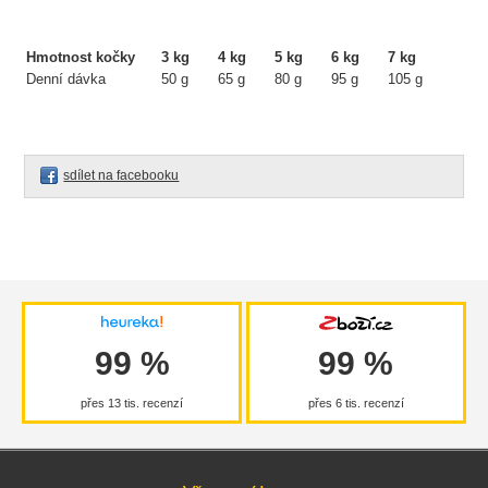
Hmotnost kočky
3 kg
4 kg
5 kg
6 kg
7 kg
Denní dávka
50 g
65 g
80 g
95 g
105 g
sdílet na facebooku
99 %
99 %
přes 13 tis. recenzí
přes 6 tis. recenzí