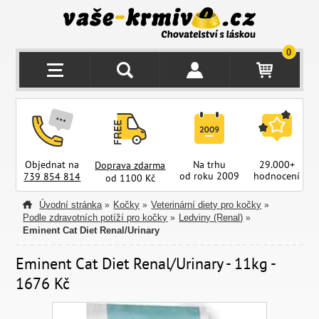
0
Objednat na
Na trhu
29.000+
Doprava zdarma
od roku 2009
hodnocení
z
739 854 814
od 1100 Kč
Úvodní stránka
Kočky
Veterinární diety pro kočky
»
»
»
Podle zdravotních potíží pro kočky
Ledviny (Renal)
»
»
Eminent Cat Diet Renal/Urinary
Eminent Cat Diet Renal/Urinary - 11kg -
1676 Kč