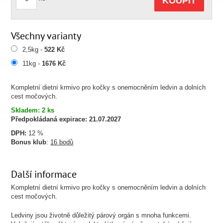
KOUPIT
Všechny varianty
2,5kg -
522 Kč
11kg -
1676 Kč
Kompletní dietní krmivo pro kočky s onemocněním ledvin a dolních
cest močových.
Skladem: 2 ks
Předpokládaná expirace:
21.07.2027
DPH:
12 %
Bonus klub
:
16 bodů
Další informace
Kompletní dietní krmivo pro kočky s onemocněním ledvin a dolních
cest močových.
Ledviny jsou životně důležitý párový orgán s mnoha funkcemi.