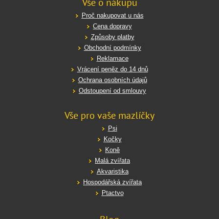
Vše o nákupu
Proč nakupovat u nás
Cena dopravy
Způsoby platby
Obchodní podmínky
Reklamace
Vrácení peněz do 14 dnů
Ochrana osobních údajů
Odstoupení od smlouvy
Vše pro vaše mazlíčky
Psi
Kočky
Koně
Malá zvířata
Akvaristika
Hospodářská zvířata
Ptactvo