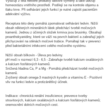
Vylučují z těla některé produkty látkové výměny a také udržují
homeostázu vnitřního prostředí. Podílejí se na kontrole objemu a
tlaku krve. Při selhávání jejich funkcí je nutné zajistit pacientům
adekvátní výživu.
Receptura této diety pomáhá zpomalovat selhávání ledvin. Nižší
obsah některých minerálních látek předchází tvorbě močových
kamenů. Jednou z účinných složek krmiva jsou brusinky. Obsahují
proanthokyanidiny, které se váží na povrch bakterií a zabraňují jejich
přichycování na stěnách močové trubice. Pomáhají tak v prevenci
před bakteriálními infekcemi celého močového systému.
Nižší obsah bílkovin - Úleva pro ledviny.
pH moči v rozmezí 6,3 - 6,5 - Zabraňuje tvorbě kalcium oxalátových
a kalcium fosfátových kamenů.
Snížená hladina Ca, P a Mg - Pomáhá předcházet tvorbě močových
kamenů.
Zvýšený obsah omega-3 mastných kyselin a vitamínu E - Pozitivní
vliv na funkci ledvin a protizánětlivý účinek.
Indikace: chronická renální insuficience; prevence tvorby
struvitových, kalcium oxalátových a kalcium fosfátových kamenů;
onemocnění dolních močových cest.