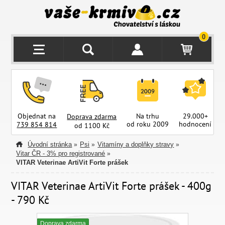
0
Objednat na
Na trhu
29.000+
Doprava zdarma
od roku 2009
hodnocení
z
739 854 814
od 1100 Kč
Úvodní stránka
Psi
Vitamíny a doplňky stravy
»
»
»
Vitar ČR - 3% pro registrované
»
VITAR Veterinae ArtiVit Forte prášek
VITAR Veterinae ArtiVit Forte prášek - 400g
- 790 Kč
Doprava zdarma