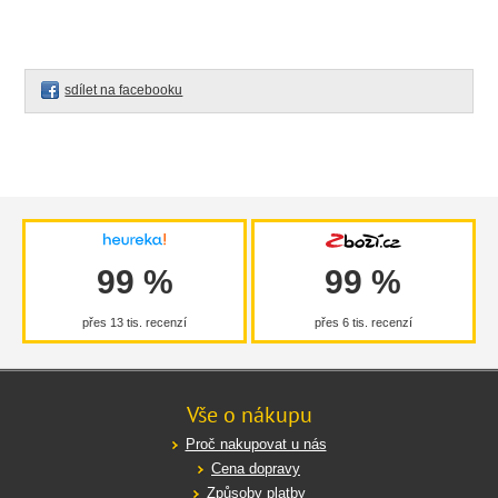
sdílet na facebooku
99 %
99 %
přes 13 tis. recenzí
přes 6 tis. recenzí
Vše o nákupu
Proč nakupovat u nás
Cena dopravy
Způsoby platby