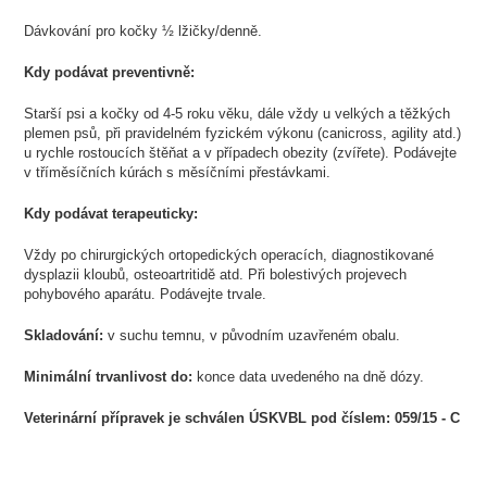
Dávkování pro kočky ½ lžičky/denně.
Kdy podávat preventivně:
Starší psi a kočky od 4-5 roku věku, dále vždy u velkých a těžkých
plemen psů, při pravidelném fyzickém výkonu (canicross, agility atd.)
u rychle rostoucích štěňat a v případech obezity (zvířete). Podávejte
v tříměsíčních kúrách s měsíčními přestávkami.
Kdy podávat terapeuticky:
Vždy po chirurgických ortopedických operacích, diagnostikované
dysplazii kloubů, osteoartritidě atd. Při bolestivých projevech
pohybového aparátu. Podávejte trvale.
Skladování:
v suchu temnu, v původním uzavřeném obalu.
Minimální trvanlivost do:
konce data uvedeného na dně dózy.
Veterinární přípravek je schválen ÚSKVBL pod číslem: 059/15 - C