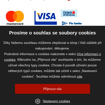
Prosíme o souhlas se soubory cookies
Díky Vašemu souhlasu můžeme zlepšovat e-shop i Váš zážitek při
nakupování, děkujeme.
Podrobné informace o cookies naleznete v sekci
Více informací o
cookies
. Kliknutím na „Přijmout vše“ souhlasíte s tím, že můžeme
užívat všechny typy cookies. Chcete-li povolit užívání pouze
některých typů cookies, můžete tak učinit v sekci „Nastavení
cookies“. Souhlas můžete odmítnout
zde
.
2026 ©
www.vase-krmivo.cz
- Tomáš Kroupa e-shop, Kanice 307, 664 01
Přijmout vše
Brno-venkov, IČ: 75785439
vytvořil:
webProgress
|
Nastavení cookies
Nastavení cookies