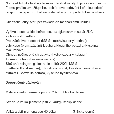
Nomaad Artivit obsahuje komplex látek důležitých pro kloubní výživu.
Forma prášku umožňuje bezproblémové podávání i při dlouhodobé
terapii. Lze jej rozmíchat ve vodě nebo přímo přidat k běžné stravě.
Obsažené látky tvoří pět základních mechanismů účinku:
Výživa kloubu a kloubního pouzdra (glukosamin sulfát 2KCl
a chondroitin sulfát)
Protizánětlivé působení (MSM - methylsulfonylmethan)
Lubrikace (promazávání) kloubu a kloubního pouzdra (kyselina
hyaluronová)
Obnova poškozené chrupavky (hydrolyzovaný kolagen)
Tlumení bolesti (boswelia serrata)
Složení:
kolagen, glukosamin sulfát.2KCl, MSM
(methylsulfonylmethan), chondroitin sulfát, kyselina L-askorbová,
extrakt z Boswellia serrata, kyselina hyaluronová
Doporučené dávkování
:
Malá a střední plemena psů do 20kg 1 lžička denně.
Střední a velká plemena psů 20-40kg2 lžičky denně.
Velká a obří plemena psů 40-60kg 3 lžičky denně.