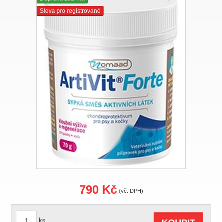
Sleva pro registrované
790 Kč
(vč. DPH)
ks