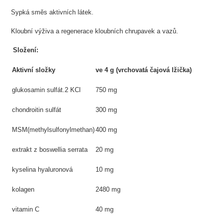
Sypká směs aktivních látek.
Kloubní výživa a regenerace kloubních chrupavek a vazů.
Složení:
Aktivní složky
ve 4 g (vrchovatá čajová lžička)
glukosamin sulfát.2 KCl
750 mg
chondroitin sulfát
300 mg
MSM(methylsulfonylmethan)
400 mg
extrakt z boswellia serrata
20 mg
kyselina hyaluronová
10 mg
kolagen
2480 mg
vitamin C
40 mg