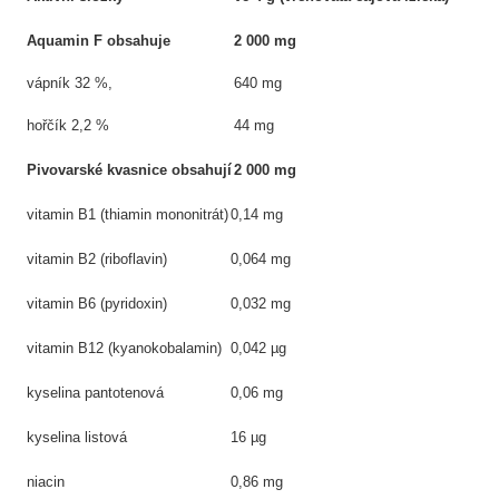
Aquamin F obsahuje
2 000 mg
vápník 32 %,
640 mg
hořčík 2,2 %
44 mg
Pivovarské kvasnice obsahují
2 000 mg
vitamin B1 (thiamin mononitrát)
0,14 mg
vitamin B2 (riboflavin)
0,064 mg
vitamin B6 (pyridoxin)
0,032 mg
vitamin B12 (kyanokobalamin)
0,042 µg
kyselina pantotenová
0,06 mg
kyselina listová
16 µg
niacin
0,86 mg