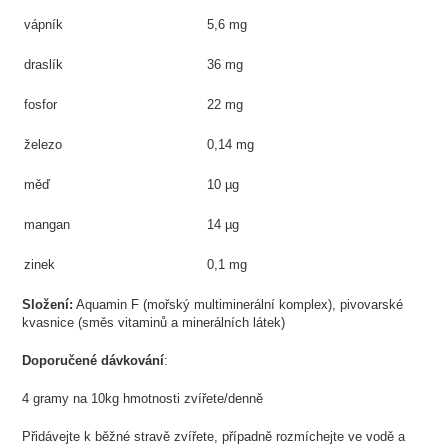
vápník
5,6 mg
draslík
36 mg
fosfor
22 mg
železo
0,14 mg
měď
10 µg
mangan
14 µg
zinek
0,1 mg
Složení:
Aquamin F (mořský multiminerální komplex), pivovarské
kvasnice (směs vitaminů a minerálních látek)
Doporučené dávkování
:
4 gramy na 10kg hmotnosti zvířete/denně
Přidávejte k běžné stravě zvířete, případně rozmíchejte ve vodě a