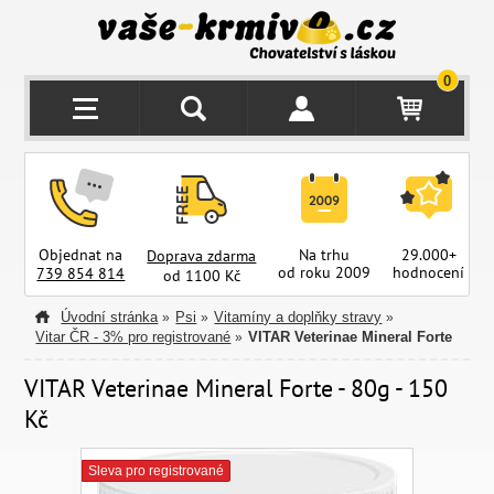
0
Objednat na
Na trhu
29.000+
Doprava zdarma
od roku 2009
hodnocení
z
739 854 814
od 1100 Kč
Úvodní stránka
Psi
Vitamíny a doplňky stravy
»
»
»
Vitar ČR - 3% pro registrované
VITAR Veterinae Mineral Forte
»
VITAR Veterinae Mineral Forte - 80g - 150
Kč
Sleva pro registrované