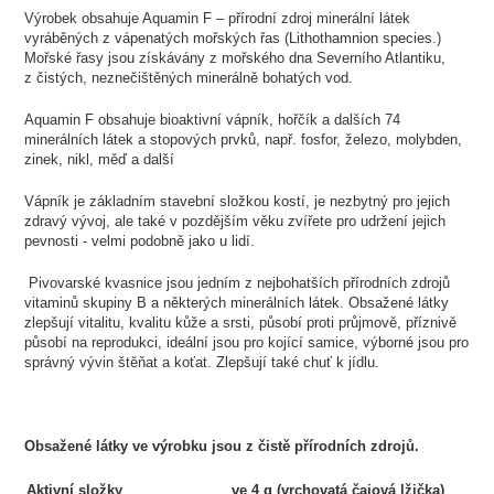
Výrobek obsahuje Aquamin F – přírodní zdroj minerální látek
vyráběných z vápenatých mořských řas (Lithothamnion species.)
Mořské řasy jsou získávány z mořského dna Severního Atlantiku,
z čistých, neznečištěných minerálně bohatých vod.
Aquamin F obsahuje bioaktivní vápník, hořčík a dalších 74
minerálních látek a stopových prvků, např. fosfor, železo, molybden,
zinek, nikl, měď a další
Vápník je základním stavební složkou kostí, je nezbytný pro jejich
zdravý vývoj, ale také v pozdějším věku zvířete pro udržení jejich
pevnosti - velmi podobně jako u lidí.
Pivovarské kvasnice jsou jedním z nejbohatších přírodních zdrojů
vitaminů skupiny B a některých minerálních látek. Obsažené látky
zlepšují vitalitu, kvalitu kůže a srsti, působí proti průjmově, příznivě
působí na reprodukci, ideální jsou pro kojící samice, výborné jsou pro
správný vývin štěňat a koťat. Zlepšují také chuť k jídlu.
Obsažené látky ve výrobku jsou z čistě přírodních zdrojů.
Aktivní složky
ve 4 g (vrchovatá čajová lžička)