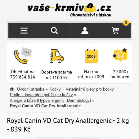
0
Objednat na
Na trhu
29.000+
Doprava zdarma
od roku 2009
hodnocení
z
739 854 814
od 1100 Kč
Úvodní stránka
Kočky
Veterinární diety pro kočky
»
»
»
Podle zdravotních potíží pro kočky
»
Alergie a kůže (Hypoallergenic, Dermatology)
»
Royal Canin VD Cat Dry Anallergenic
Royal Canin VD Cat Dry Anallergenic - 2 kg
- 839 Kč