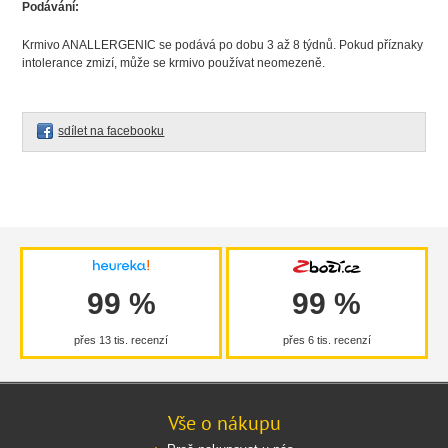
Podávání:
Krmivo ANALLERGENIC se podává po dobu 3 až 8 týdnů. Pokud příznaky
intolerance zmizí, může se krmivo používat neomezeně.
sdílet na facebooku
99 %
99 %
přes 13 tis. recenzí
přes 6 tis. recenzí
Vše o nákupu