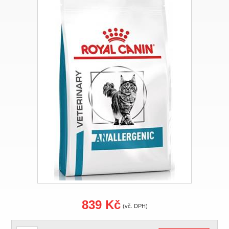
839 Kč
(vč. DPH)