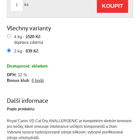
ks
KOUPIT
Všechny varianty
4 kg -
1520 Kč
doprava zdarma
2 kg -
839 Kč
Dostupnost: skladem
DPH:
12 %
Bonus klub
:
8 bodů
Další informace
Popis produktu:
Royal Canin VD Cat Dry ANALLERGENIC je kompletním dietním krmivem
pro kočky, které omezuje intolerance určitých komponentů a živin.
Vybrané vysoce hydrolyzované zdroje bílkovin; vybrané purifikované
zdroje uhlohydrátů.