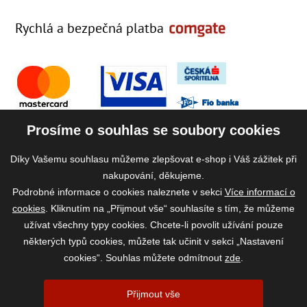
Rychlá a bezpečná platba
Prosíme o souhlas se soubory cookies
Díky Vašemu souhlasu můžeme zlepšovat e-shop i Váš zážitek při
nakupování, děkujeme.
Podrobné informace o cookies naleznete v sekci
Více informací o
cookies
. Kliknutím na „Přijmout vše“ souhlasíte s tím, že můžeme
užívat všechny typy cookies. Chcete-li povolit užívání pouze
některých typů cookies, můžete tak učinit v sekci „Nastavení
cookies“. Souhlas můžete odmítnout
zde
.
2026 ©
www.vase-krmivo.cz
- Tomáš Kroupa e-shop, Kanice 307, 664 01
Přijmout vše
Brno-venkov, IČ: 75785439