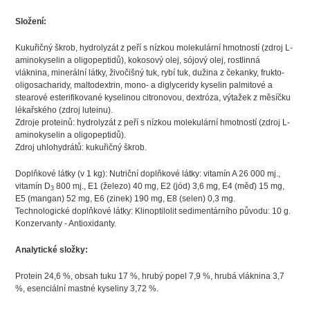
Složení:
Kukuřičný škrob, hydrolyzát z peří s nízkou molekulární hmotností (zdroj L-
aminokyselin a oligopeptidů), kokosový olej, sójový olej, rostlinná
vláknina, minerální látky, živočišný tuk, rybí tuk, dužina z čekanky, frukto-
oligosacharidy, maltodextrin, mono- a diglyceridy kyselin palmitové a
stearové esterifikované kyselinou citronovou, dextróza, výtažek z měsíčku
lékařského (zdroj luteinu).
Zdroje proteinů: hydrolyzát z peří s nízkou molekulární hmotností (zdroj L-
aminokyselin a oligopeptidů).
Zdroj uhlohydrátů: kukuřičný škrob.
Doplňkové látky (v 1 kg): Nutriční doplňkové látky: vitamín A 26 000 mj.,
vitamín D
800 mj., E1 (železo) 40 mg, E2 (jód) 3,6 mg, E4 (měď) 15 mg,
3
E5 (mangan) 52 mg, E6 (zinek) 190 mg, E8 (selen) 0,3 mg.
Technologické doplňkové látky: Klinoptilolit sedimentárního původu: 10 g.
Konzervanty - Antioxidanty.
Analytické složky:
Protein 24,6 %, obsah tuku 17 %, hrubý popel 7,9 %, hrubá vláknina 3,7
%, esenciální mastné kyseliny 3,72 %.