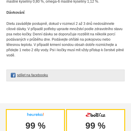
mastné kyseliny 0,80 %, omega-6 mastné kyseliny 1,12 %.
Dávkování
:
Dietu zavádějte postupně, dokud v rozmezí 2 až 3 dnů nedosáhnete
cílové dávky. V případě potřeby upravte množství podle zdravotního stavu
psa nebo kočky. Denní dávku se doporučuje rozdělit na několik porcí
podávaných v průběhu dne. Podávejte ohřáté na pokojovou nebo
tělesnou teplotu. V případě krmení sondou obsah dobře rozmíchejte a
přidejte 1 nebo 2 díly vody. Psi i kočky musí mít vždy přístup k čerstvé pitné
vodě.
sdílet na facebooku
99 %
99 %