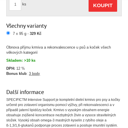
ks
KOUPIT
Všechny varianty
7 x 95 g -
329 Kč
Obnova příjmu krmiva a rekonvalescence u psů a koček všech
věkových kategorií
Skladem: >10 ks
DPH:
12 %
Bonus klub
:
3 body
Další informace
SPECIFICTM Intensive Support je kompletní dietní krmivo pro psy a kočky
určené pro zotavení organismu pomocí výživy, při rekonvalescenci a v
případě jaterní lipidózy koček. Krmivo s vysokým obsahem energie
obsahuje zvýšené koncentrace nezbytných živin a vysoce stravitelných
složek. Vysoký obsah omega-3 mastných kyselin z rybího oleje a
ß-1,3/1,6-glukanů podporuje proces zotavení a posiluje imunitní systém.