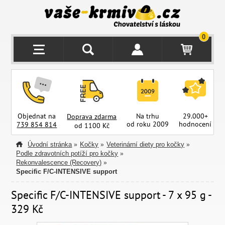
0
Objednat na
Na trhu
29.000+
Doprava zdarma
od roku 2009
hodnocení
z
739 854 814
od 1100 Kč
Úvodní stránka
Kočky
Veterinární diety pro kočky
»
»
»
Podle zdravotních potíží pro kočky
»
Rekonvalescence (Recovery)
»
Specific F/C-INTENSIVE support
Specific F/C-INTENSIVE support - 7 x 95 g -
329 Kč