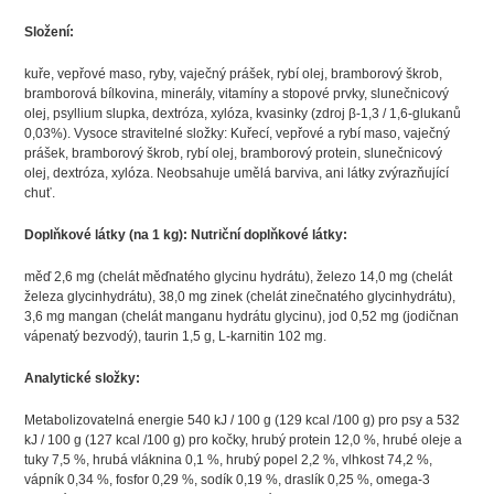
Složení:
kuře, vepřové maso, ryby, vaječný prášek, rybí olej, bramborový škrob,
bramborová bílkovina, minerály, vitamíny a stopové prvky, slunečnicový
olej, psyllium slupka, dextróza, xylóza, kvasinky (zdroj β-1,3 / 1,6-glukanů
0,03%). Vysoce stravitelné složky: Kuřecí, vepřové a rybí maso, vaječný
prášek, bramborový škrob, rybí olej, bramborový protein, slunečnicový
olej, dextróza, xylóza. Neobsahuje umělá barviva, ani látky zvýrazňující
chuť.
Doplňkové látky (na 1 kg): Nutriční doplňkové látky:
měď 2,6 mg (chelát měďnatého glycinu hydrátu), železo 14,0 mg (chelát
železa glycinhydrátu), 38,0 mg zinek (chelát zinečnatého glycinhydrátu),
3,6 mg mangan (chelát manganu hydrátu glycinu), jod 0,52 mg (jodičnan
vápenatý bezvodý), taurin 1,5 g, L-karnitin 102 mg.
Analytické složky:
Metabolizovatelná energie 540 kJ / 100 g (129 kcal /100 g) pro psy a 532
kJ / 100 g (127 kcal /100 g) pro kočky, hrubý protein 12,0 %, hrubé oleje a
tuky 7,5 %, hrubá vláknina 0,1 %, hrubý popel 2,2 %, vlhkost 74,2 %,
vápník 0,34 %, fosfor 0,29 %, sodík 0,19 %, draslík 0,25 %, omega-3