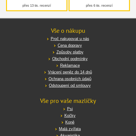
přes 13 tis. recenzí
přes 6 tis. recenzí
Vše o nákupu
Proč nakupovat u nás
Cena dopravy
Způsoby platby
Obchodní podmínky
Reklamace
Vrácení peněz do 14 dnů
Ochrana osobních údajů
Odstoupení od smlouvy
Vše pro vaše mazlíčky
Psi
Kočky
Koně
Malá zvířata
Akvaristika