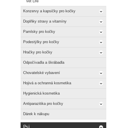
Vet Life
Použit
Konzervy a kapsičky pro kočky
Trovet
Přidáv
Doplňky stravy a vitamíny
určitý
Pamlsky pro kočky
Podestýlky pro kočky
Hračky pro kočky
Odpočívadla a škrábadla
Chovatelské vybavení
Hojivá a ochranná kosmetika
Hygienická kosmetika
Antiparazitika pro kočky
Dárek k nákupu
Psi