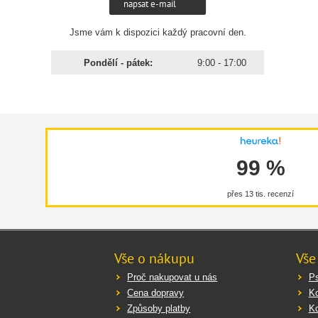
napsat e-mail
Jsme vám k dispozici každý pracovní den.
Pondělí - pátek:
9:00 - 17:00
99 %
přes 13 tis. recenzí
Vše o nákupu
Vše
Proč nakupovat u nás
Ps
Cena dopravy
K
Způsoby platby
K