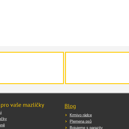
 pro vaše mazlíčky
Blog
i
Krmivo rádce
očky
Plemena psů
oně
Bojujeme s parazity