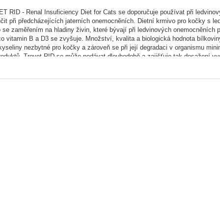
 RID - Renal Insuficiency Diet for Cats se doporučuje používat při ledvino
čit při předcházejících jaterních onemocněních. Dietní krmivo pro kočky s 
 se zaměřením na hladiny živin, které bývají při ledvinových onemocněních po
o vitamin B a D3 se zvyšuje. Množství, kvalita a biologická hodnota bílkovi
yseliny nezbytné pro kočky a zároveň se při její degradaci v organismu min
oduktů. Trovet RID se může podávat dlouhodobě a zajišťuje tak dosažení v
ce:
 RID se doporučuje používat k řízení onemocnění, které vedou k velké produk
je také Trovet RID doporučován při ledvinových onemocněních a ledvinovém sel
cněních.
aindikace:
 RID pro kočky není určen pro zkrmování koťatům, mladým kočkám, březím 
cněním.
ní v %:
n 20,0 Vápník 1,0 tuk 16,0 fosfor 0,8 vláknina 1,5 sodík 0,4 karbohydráty 48,
mg/kg Energetická hodnota 14,7 MJ/kg