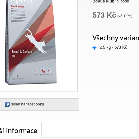
Bonus klub
:
5 bodů
573 Kč
(vč. DPH)
Všechny varian
2,5 kg -
573 Kč
k
sdílet na facebooku
ší informace