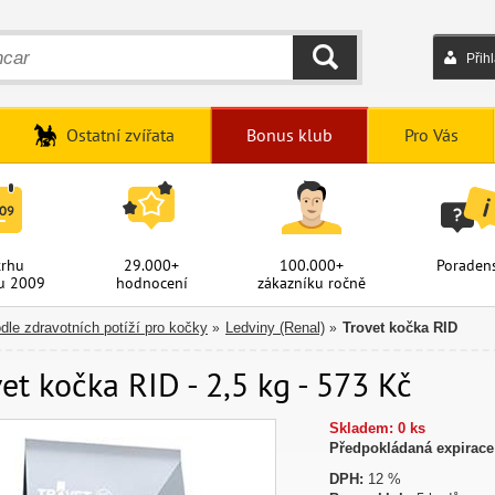
Přih
HLEDAT
Ostatní zvířata
Bonus klub
Pro Vás
trhu
29.000+
100.000+
Poradens
u 2009
hodnocení
zákazníku ročně
dle zdravotních potíží pro kočky
Ledviny (Renal)
Trovet kočka RID
»
»
et kočka RID - 2,5 kg - 573 Kč
Skladem: 0 ks
Předpokládaná expirace
DPH:
12 %