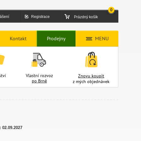
0
lášení
Registrace
Prázdný košík
Kontakt
Prodejny
MENU
tví
Vlastní rozvoz
Znovu koupit
po Brně
z mých objednávek
:
02.09.2027