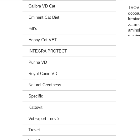
Calibra VD Cat
TROVET
doporu
Eminent Cat Diet
krmivo
zatímc
Hill’s
aminok
mezipr
Happy Cat VET
Indika
INTEGRA PROTECT
Trovet
Purina VD
Proto 
onemo
Royal Canin VD
Kontr
Natural Greatness
Trovet
Specific
onemo
Kattovit
Slože
VetExpert - nové
protei
E 100 
Trovet