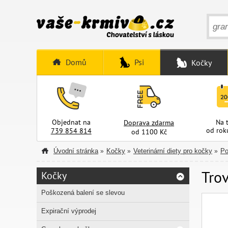
Domů
Psi
Kočky
Objednat na
Na 
Doprava zdarma
od rok
739 854 814
od 1100 Kč
Úvodní stránka
Kočky
Veterinární diety pro kočky
Po
»
»
»
Trov
Kočky
Poškozená balení se slevou
Expirační výprodej