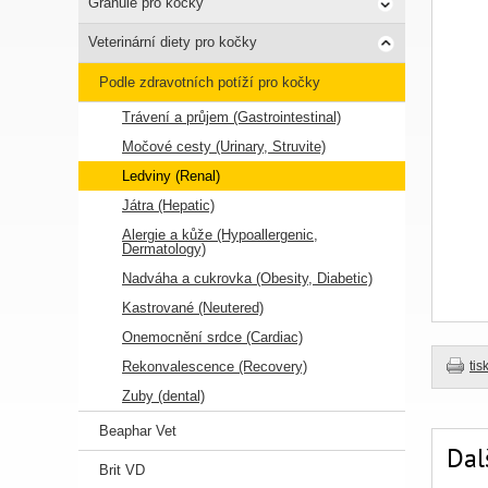
Granule pro kočky
Veterinární diety pro kočky
Podle zdravotních potíží pro kočky
Trávení a průjem (Gastrointestinal)
Močové cesty (Urinary, Struvite)
Ledviny (Renal)
Játra (Hepatic)
Alergie a kůže (Hypoallergenic,
Dermatology)
Nadváha a cukrovka (Obesity, Diabetic)
Kastrované (Neutered)
Onemocnění srdce (Cardiac)
Rekonvalescence (Recovery)
tis
Zuby (dental)
Beaphar Vet
Dal
Brit VD