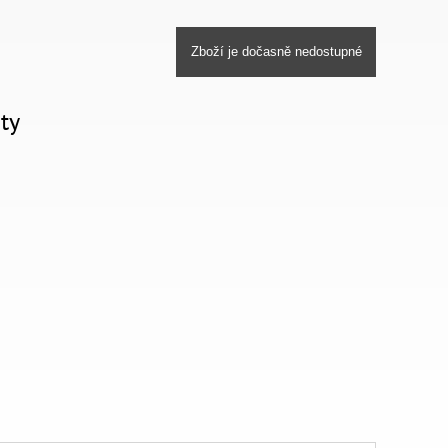
Zboží je dočasně nedostupné
ty