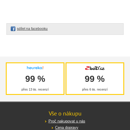
sdílet na facebooku
99 %
99 %
přes 13 tis. recenzí
přes 6 tis. recenzí
Vše o nákupu
Proč nakupovat u nás
Cena dopravy