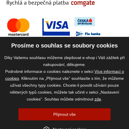
Rychlá a bezpečná platba
Prosíme o souhlas se soubory cookies
Díky Vašemu souhlasu můžeme zlepšovat e-shop i Váš zážitek při
nakupování, děkujeme.
Podrobné informace o cookies naleznete v sekci
Více informací o
cookies
. Kliknutím na „Přijmout vše“ souhlasíte s tím, že můžeme
užívat všechny typy cookies. Chcete-li povolit užívání pouze
některých typů cookies, můžete tak učinit v sekci „Nastavení
cookies“. Souhlas můžete odmítnout
zde
.
2026 ©
www.vase-krmivo.cz
- Tomáš Kroupa e-shop, Kanice 307, 664 01
Přijmout vše
Brno-venkov, IČ: 75785439
vytvořil:
webProgress
|
Nastavení cookies