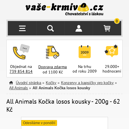
0
Objednat na
Na trhu
29.000+
Doprava zdarma
od roku 2009
hodnocení
z
739 854 814
od 1100 Kč
Úvodní stránka
Kočky
Konzervy a kapsičky pro kočky
»
»
»
All Animals
All Animals Kočka losos kousky
»
All Animals Kočka losos kousky - 200g - 62
Kč
Odesíláme v pondělí