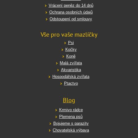
Vrácení peněz do 14 dnů
Ochrana osobních údajů
Odstoupení od smlouvy
Vše pro vaše mazlíčky
Psi
Kočky
Koně
Malá zvířata
Akvaristika
Hospodářská zvířata
Ptactvo
Blog
Krmivo rádce
Plemena psů
Bojujeme s parazity
Chovatelská výbava