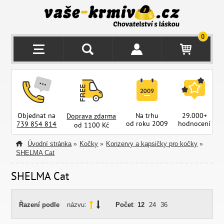
0
Objednat na
Na trhu
29.000+
Doprava zdarma
od roku 2009
hodnocení
z
739 854 814
od 1100 Kč
Úvodní stránka
Kočky
Konzervy a kapsičky pro kočky
»
»
»
SHELMA Cat
SHELMA Cat
Řazení podle
názvu:
Počet
:
12
24
36