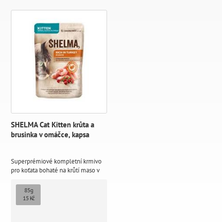
SHELMA Cat Kitten krůta a
brusinka v omáčce, kapsa
Superprémiové kompletní krmivo
pro koťata bohaté na krůtí maso v
omáčce.
85g
15 Kč