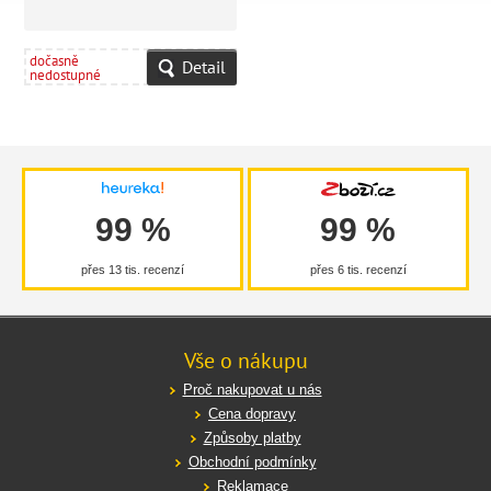
dočasně
Detail
nedostupné
99 %
99 %
přes 13 tis. recenzí
přes 6 tis. recenzí
Vše o nákupu
Proč nakupovat u nás
Cena dopravy
Způsoby platby
Obchodní podmínky
Reklamace