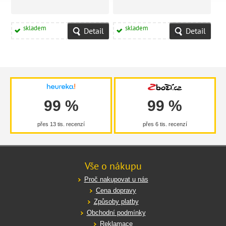
skladem
skladem
Detail
Detail
99 %
99 %
přes 13 tis. recenzí
přes 6 tis. recenzí
Vše o nákupu
Proč nakupovat u nás
Cena dopravy
Způsoby platby
Obchodní podmínky
Reklamace