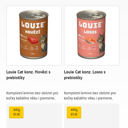
Louie Cat konz. Hovězí s
Louie Cat konz. Losos s
prebiotiky
prebiotiky
Kompletní krmivo bez obilnin pro
Kompletní krmivo bez obilnin pro
kočky každého věku i plemene,
kočky každého věku i plemene,
100 % hovězí. Nabízí Vašemu
100 % losos. Nabízí Vašemu
miláčkovi možnost stravy z
miláčkovi možnost stravy z
400g
400g
kvalitního masa (100 % v pevné
kvalitního masa (100 % v pevné
85 Kč
85 Kč
složce) s prebiotiky pro podporu
složce) s prebiotiky pro podporu
peristaltiky střev
peristaltiky střev.