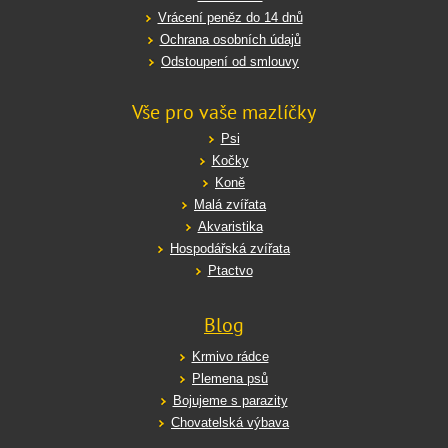
Vrácení peněz do 14 dnů
Ochrana osobních údajů
Odstoupení od smlouvy
Vše pro vaše mazlíčky
Psi
Kočky
Koně
Malá zvířata
Akvaristika
Hospodářská zvířata
Ptactvo
Blog
Krmivo rádce
Plemena psů
Bojujeme s parazity
Chovatelská výbava