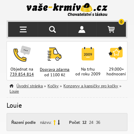
0
Objednat na
Na trhu
29.000+
Doprava zdarma
od roku 2009
hodnocení
z
739 854 814
od 1100 Kč
Úvodní stránka
Kočky
Konzervy a kapsičky pro kočky
»
»
»
Louie
Louie
Řazení podle
názvu:
Počet
:
12
24
36