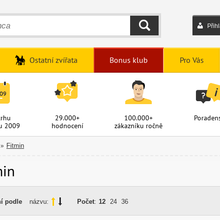
Přih
HLEDAT
Ostatní zvířata
Bonus klub
Pro Vás
trhu
29.000+
100.000+
Poradens
u 2009
hodnocení
zákazníku ročně
Fitmin
»
min
í podle
názvu:
Počet
:
12
24
36