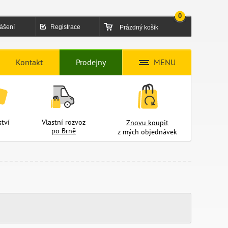
0
lášení
Registrace
Prázdný košík
Kontakt
Prodejny
MENU
tví
Vlastní rozvoz
Znovu koupit
po Brně
z mých objednávek