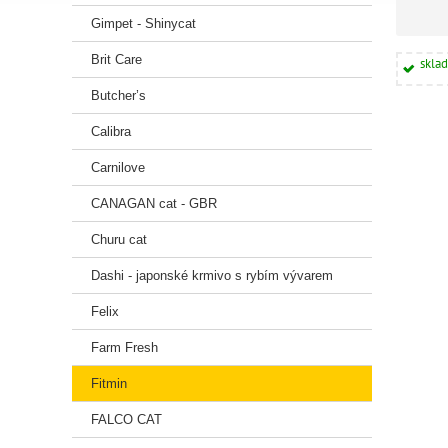
Gimpet - Shinycat
Brit Care
skla
Butcher’s
Calibra
Carnilove
CANAGAN cat - GBR
Churu cat
Dashi - japonské krmivo s rybím vývarem
Felix
Farm Fresh
Fitmin
FALCO CAT