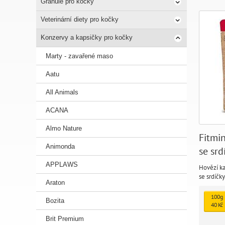
Granule pro kočky
Veterinární diety pro kočky
Konzervy a kapsičky pro kočky
Marty - zavařené maso
Aatu
All Animals
ACANA
Almo Nature
Fitmin
Animonda
se srd
APPLAWS
Hovězí k
se srdíčk
Araton
kočku. Ma
přidaných 
100g
Bozita
konzerva
40 Kč
Brit Premium