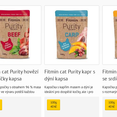
 cat Purity hovězí
Fitmin cat Purity kapr s
Fitmin
íčky kapsa
dýní kapsa
se srd
apsičky s obsahem 96 % masa
Kapsička s kapřím masem a dýní je
Kapsička 
y ve vývaru potěší každou
ideální pro dospělé kočky, ale i pro
s rozmarý
sové kapsičky jsou bez
koťata. 96 % masových složek ve
masa. Kaps
obilovin, cukrů, barviv a
vývaru ocení i mlsná kočka. Kapsička je
lepší tráv
100g
100g
ntů.
bohatá i na vitamíny a minerály, které
zrak, srdc
40 Kč
40 Kč
propívají zdraví koček.