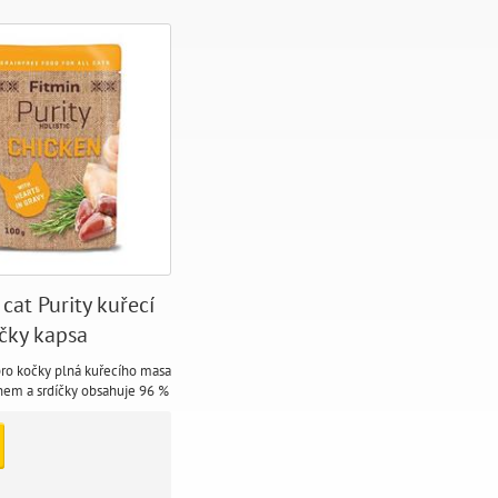
 cat Purity kuřecí
íčky kapsa
pro kočky plná kuřecího masa
nem a srdíčky obsahuje 96 %
ička obsahuje prebiotika pro
ení a zároveň taurin pro dobrý
e a imunitu.