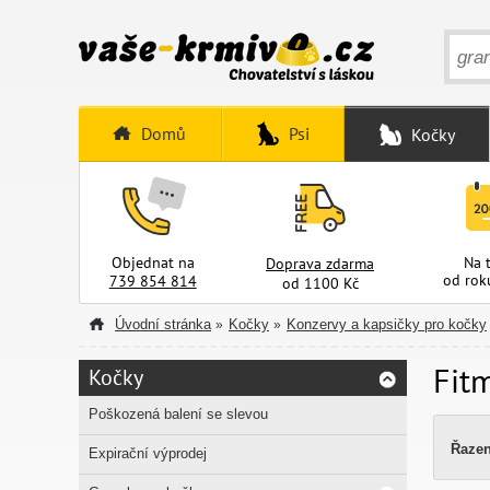
Domů
Psi
Kočky
Objednat na
Na 
Doprava zdarma
od rok
739 854 814
od 1100 Kč
Úvodní stránka
Kočky
Konzervy a kapsičky pro kočky
»
»
Fit
Kočky
Poškozená balení se slevou
Řazen
Expirační výprodej