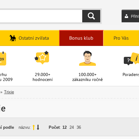
Přih
HLEDAT
Ostatní zvířata
Bonus klub
Pro Vás
trhu
29.000+
100.000+
Poradens
u 2009
hodnocení
zákazníku ročně
Trixie
»
ie
í podle
názvu:
Počet
:
12
24
36