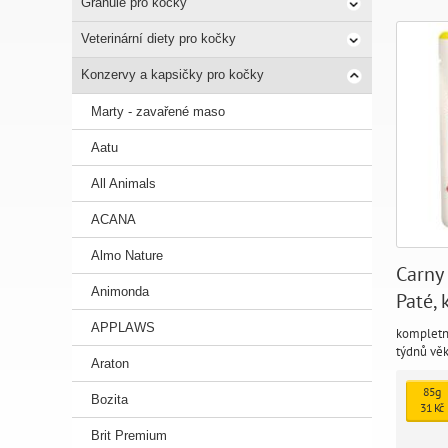
Granule pro kočky
Veterinární diety pro kočky
Konzervy a kapsičky pro kočky
Marty - zavařené maso
Aatu
All Animals
ACANA
Almo Nature
Carny
Animonda
Paté, 
koťat
APPLAWS
kompletní
týdnů věk
Araton
85g
Bozita
31 Kč
Brit Premium