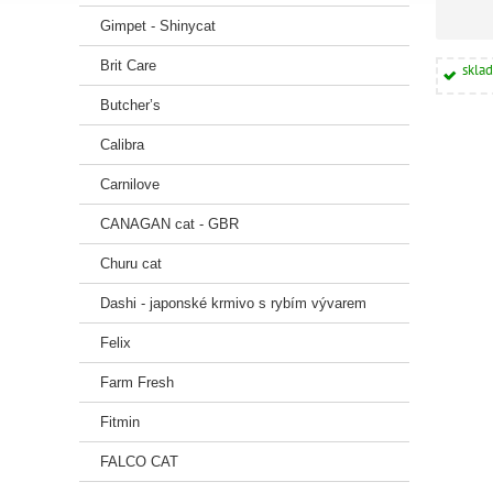
Gimpet - Shinycat
Brit Care
skla
Butcher’s
Calibra
Carnilove
CANAGAN cat - GBR
Churu cat
Dashi - japonské krmivo s rybím vývarem
Felix
Farm Fresh
Fitmin
FALCO CAT