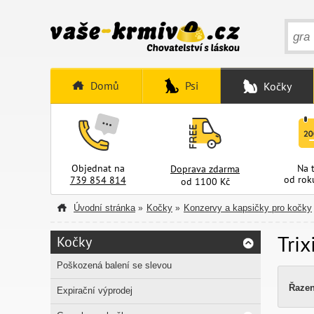
Domů
Psi
Kočky
Objednat na
Na 
Doprava zdarma
od rok
739 854 814
od 1100 Kč
Úvodní stránka
Kočky
Konzervy a kapsičky pro kočky
»
»
Trix
Kočky
Poškozená balení se slevou
Řazen
Expirační výprodej