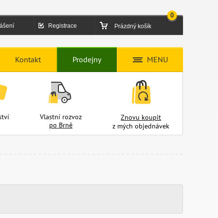
0
lášení
Registrace
Prázdný košík
Kontakt
Prodejny
MENU
tví
Vlastní rozvoz
Znovu koupit
po Brně
z mých objednávek