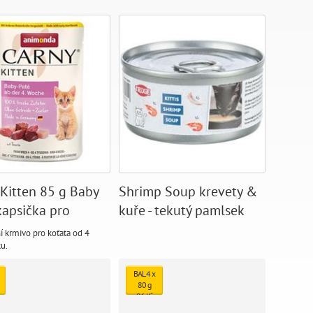
 Kitten 85 g Baby
Shrimp Soup krevety &
kapsička pro
kuře - tekutý pamlsek
a
pro kočky
 krmivo pro koťata od 4
u.
BAL 4 x
80 g
96 Kč