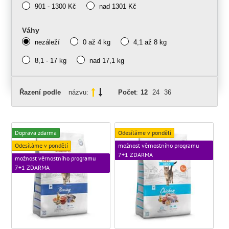
901 - 1300 Kč
nad 1301 Kč
Váhy
nezáleží
0 až 4 kg
4,1 až 8 kg
8,1 - 17 kg
nad 17,1 kg
Řazení podle
názvu:
Počet
:
12
24
36
Doprava zdarma
Odesíláme v pondělí
Odesíláme v pondělí
možnost věrnostního programu
7+1 ZDARMA
možnost věrnostního programu
7+1 ZDARMA