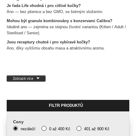
Je řada Life vhodná i pro citlivé kočky?
Ano — bez pšenice a bez GMO, se šetrným složením.
Mohou být granule kombinovány s konzervami Calibra?
Ideálně ano — zejména se stejnou životní variantou (Kitten / Adult /
Sterilised / Senior).
Jsou receptury chutné i pro vybíravé kočky?
Ano, díky vyššímu obsahu masa a atraktivnímu aroma.
Zobrazit více
FILTR PRODUKTŮ
Ceny
nezáleží
0 až 400 Kč
401 až 900 Kč