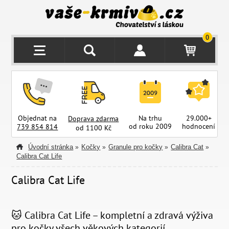
0
Objednat na
Na trhu
29.000+
Doprava zdarma
od roku 2009
hodnocení
z
739 854 814
od 1100 Kč
Úvodní stránka
Kočky
Granule pro kočky
Calibra Cat
»
»
»
»
Calibra Cat Life
Calibra Cat Life
🐱 Calibra Cat Life – kompletní a zdravá výživa
pro kočky všech věkových kategorií