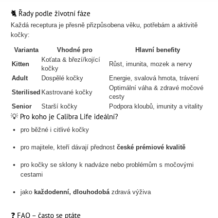
🐈 Řady podle životní fáze
Každá receptura je přesně přizpůsobena věku, potřebám a aktivitě
kočky:
Varianta
Vhodné pro
Hlavní benefity
Koťata & březí/kojící
Kitten
Růst, imunita, mozek a nervy
kočky
Adult
Dospělé kočky
Energie, svalová hmota, trávení
Optimální váha & zdravé močové
Sterilised
Kastrované kočky
cesty
Senior
Starší kočky
Podpora kloubů, imunity a vitality
💡 Pro koho je Calibra Life ideální?
pro běžné i citlivé kočky
pro majitele, kteří dávají přednost
české prémiové kvalitě
pro kočky se sklony k nadváze nebo problémům s močovými
cestami
jako
každodenní, dlouhodobá
zdravá výživa
❓ FAQ – často se ptáte