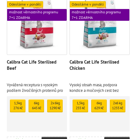
Odesíláme v pondělí
Odesíláme v pondělí
možnost věrnostního programu
možnost věrnostního programu
7+1 ZDARMA
7+1 ZDARMA
Calibra Cat Life Sterilised
Calibra Cat Life Sterilised
Beef
Chicken
Vyvážená receptura s vysokým
Vysoký obsah masa, podpora
podílem živočišných proteinů pro
kondice a močových cest bez
zdraví, vitalitu a močové cesty
kompromisů
1,5kg
6kg
2x 6kg
1,5kg
6kg
2x6 kg
276 Kč
645 Kč
1290 Kč
255 Kč
629 Kč
1255 Kč