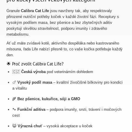
Granule
Calibra Cat Life
jsou navrženy tak, aby respektovaly
přirozené nutriční potřeby koček v každé životní fázi. Receptury s
vysokým podílem masa, bez pšenice a bez zbytečných aditiv
poskytují skvělou stravitelnost, podporu imunity i zdravého
metabolismu.
Ať už máte zvídavé kotě, aktivního dospěláka nebo kastrovaného
mlsouna, řada Life nabízí přesně to, co vaše kočka potřebuje každý
den.
🌟 Proč zvolit Calibra Cat Life?
🇨🇿
Česká výroba
pod veterinárním dohledem
🍗
Vysoký podíl masa
– kvalitní živočišné bílkoviny pro kondici
a vitalitu
🌾
Bez pšenice, kukuřice, sóji a GMO
🐾
Funkční aditiva
– podpora imunity, srsti, trávení i močových
cest
😺
Výrazná chuť
– vysoká akceptace u koček