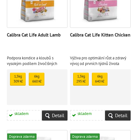
Calibra Cat Life Adult Lamb
Calibra Cat Life Kitten Chicken
Podpora kondice a kloubů s
Výživa pro optimální růst a zdravý
vysokým podílem živočišných
vývoj od prvních týdnů života
bílkovin
1,5kg
6kg
1,5kg
6kg
309 Kč
660 Kč
295 Kč
640 Kč
skladem
skladem
Detail
Detail
Doprava zdarma
Doprava zdarma