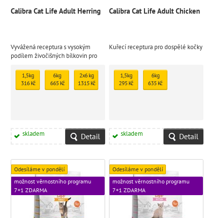
Calibra Cat Life Adult Herring
Calibra Cat Life Adult Chicken
Vyvážená receptura s vysokým
Kuřecí receptura pro dospělé kočky
podílem živočišných bílkovin pro
vitalitu a zdravou srst
1,5kg
6kg
2x6 kg
1,5kg
6kg
316 Kč
665 Kč
1315 Kč
295 Kč
635 Kč
skladem
skladem
Detail
Detail
Odesíláme v pondělí
Odesíláme v pondělí
možnost věrnostního programu
možnost věrnostního programu
7+1 ZDARMA
7+1 ZDARMA