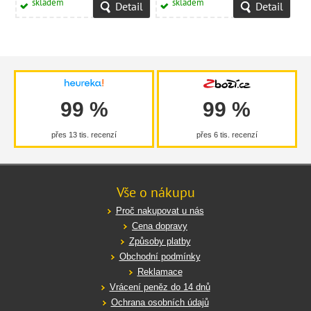
skladem
skladem
Detail
Detail
99 %
99 %
přes 13 tis. recenzí
přes 6 tis. recenzí
Vše o nákupu
Proč nakupovat u nás
Cena dopravy
Způsoby platby
Obchodní podmínky
Reklamace
Vrácení peněz do 14 dnů
Ochrana osobních údajů