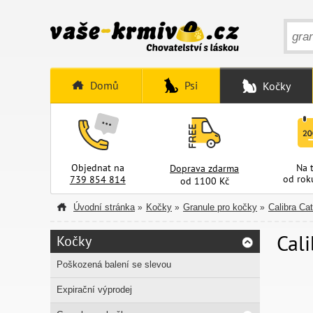
Domů
Psi
Kočky
Objednat na
Na 
Doprava zdarma
od rok
739 854 814
od 1100 Kč
Úvodní stránka
Kočky
Granule pro kočky
Calibra Cat
»
»
»
Cal
Kočky
Poškozená balení se slevou
Expirační výprodej