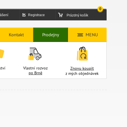
0
lášení
Registrace
Prázdný košík
Kontakt
Prodejny
MENU
tví
Vlastní rozvoz
Znovu koupit
po Brně
z mých objednávek