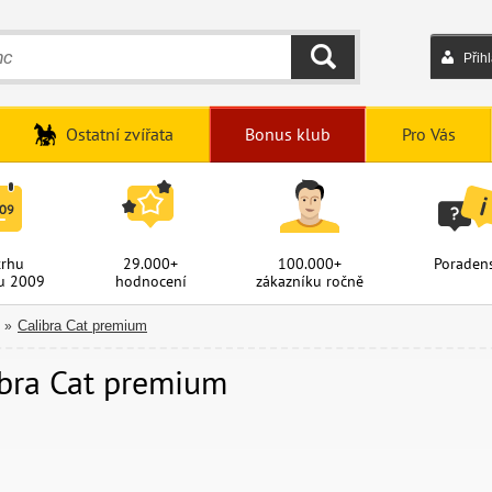
Přih
HLEDAT
Ostatní zvířata
Bonus klub
Pro Vás
trhu
29.000+
100.000+
Poradens
u 2009
hodnocení
zákazníku ročně
Calibra Cat premium
»
ibra Cat premium