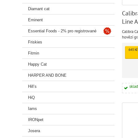
Diamant cat
Calib
Line 
Eminent
Essential Foods - 2% pro registrované
Calibra C
hovězí gr
Friskies
645 Kč
Fitmin
Happy Cat
HARPER AND BONE
skla
Hill’s
HiQ
Iams
IRONpet
Josera