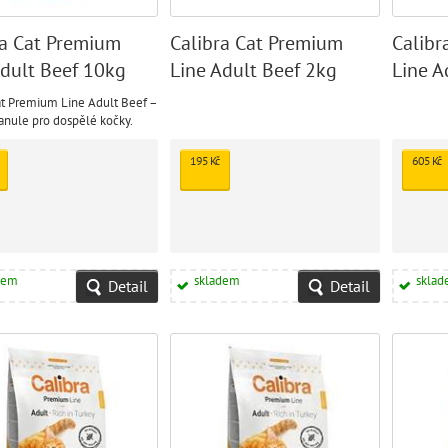
ra Cat Premium
Calibra Cat Premium
Calibr
Adult Beef 10kg
Line Adult Beef 2kg
Line A
at Premium Line Adult Beef –
anule pro dospělé kočky.
195 Kč
605 Kč
dem
skladem
skla
Detail
Detail