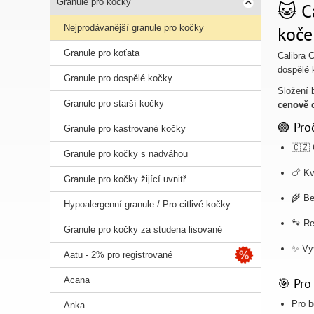
Granule pro kočky
🐱 C
Nejprodávanější granule pro kočky
koče
Granule pro koťata
Calibra 
dospělé 
Granule pro dospělé kočky
Složení 
Granule pro starší kočky
cenově 
🟢 Pro
Granule pro kastrované kočky
🇨🇿 
Granule pro kočky s nadváhou
🍗 Kv
Granule pro kočky žijící uvnitř
🌾 Be
Hypoalergenní granule / Pro citlivé kočky
🐾 Re
Granule pro kočky za studena lisované
✨ Vyv
Aatu - 2% pro registrované
Acana
🎯 Pro
Pro 
Anka