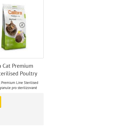
a Cat Premium
terilised Poultry
t Premium Line Sterilised
granule pro sterilizované