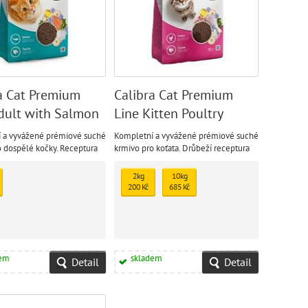
a Cat Premium
Calibra Cat Premium
dult with Salmon
Line Kitten Poultry
 a vyvážené prémiové suché
Kompletní a vyvážené prémiové suché
o dospělé kočky. Receptura
krmivo pro koťata. Drůbeží receptura
lososem neobsahuje pšenici
granulí je bez obsahu pšenice a sóji a
Obsahuje jedině vysoce
je určena pro koťata do 12 měsíců
2kg
10kg
droje proteinu pro dobrou
věku, březí a kojící kočky. Obsahuje
200 Kč
685 Kč
jedině vysoce kvalitní zdroje proteinu.
dem
skladem
Detail
Detail