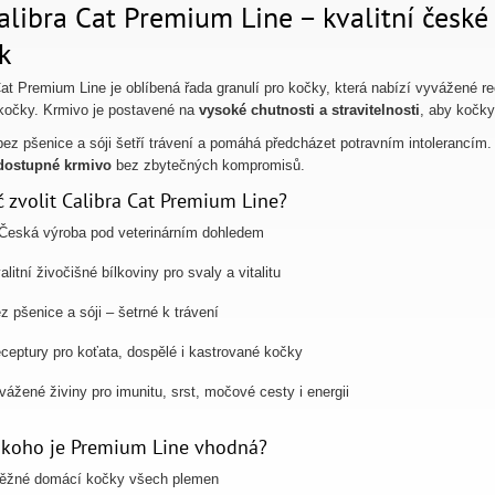
alibra Cat Premium Line – kvalitní česk
k
Cat Premium Line je oblíbená řada granulí pro kočky, která nabízí vyvážené r
kočky. Krmivo je postavené na
vysoké chutnosti a stravitelnosti
, aby kočky 
bez pšenice a sóji šetří trávení a pomáhá předcházet potravním intolerancím. J
dostupné krmivo
bez zbytečných kompromisů.
č zvolit Calibra Cat Premium Line?
Česká výroba pod veterinárním dohledem
alitní živočišné bílkoviny pro svaly a vitalitu
z pšenice a sóji – šetrné k trávení
ceptury pro koťata, dospělé i kastrované kočky
ážené živiny pro imunitu, srst, močové cesty i energii
 koho je Premium Line vhodná?
běžné domácí kočky všech plemen