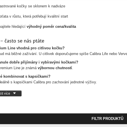
astrované kočky se sklonem k nadváze
oťata v růstu, která potřebují kvalitní start
ajitele hledající
výhodný poměr cena/kvalita
– často se nás ptáte
ium Line vhodná pro citlivou kočku?
ud má běžné zažívání. U citlivek doporučujeme spíše Calibra Life nebo Verve
anule dobře přijímány i vybíravými kočkami?
remium Line je známá
výbornou chutností
.
é kombinovat s kapsičkami?
eálně s kapsičkami Calibra pro zachování jednotné výživy.
it více
FILTR PRODUKTŮ