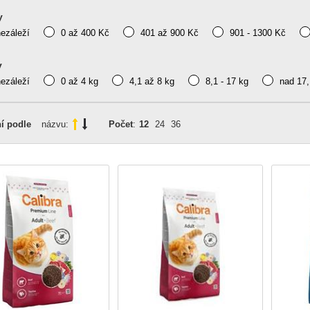
y
nezáleží
0 až 400 Kč
401 až 900 Kč
901 - 1300 Kč
y
nezáleží
0 až 4 kg
4,1 až 8 kg
8,1 - 17 kg
nad 17,
í podle
názvu:
Počet
:
12
24
36