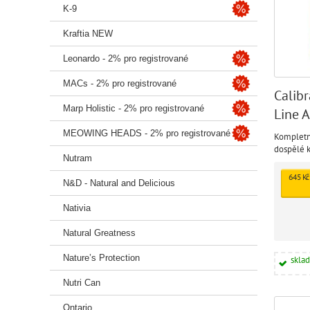
K-9
Kraftia NEW
Leonardo - 2% pro registrované
MACs - 2% pro registrované
Calib
Marp Holistic - 2% pro registrované
Line 
MEOWING HEADS - 2% pro registrované
Kompletn
dospělé k
Nutram
chutností,
přirozen
645 Kč
N&D - Natural and Delicious
Nativia
Natural Greatness
Nature’s Protection
skla
Nutri Can
Ontario