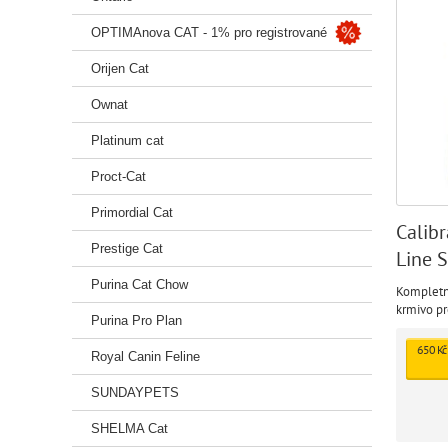
OPTIMAnova CAT - 1% pro registrované
Orijen Cat
Ownat
Platinum cat
Proct-Cat
Primordial Cat
Calib
Prestige Cat
Line S
Salm 
Purina Cat Chow
Kompletn
krmivo pr
Purina Pro Plan
kastrovan
potřeba p
650 Kč
Royal Canin Feline
trichobez
lososem n
SUNDAYPETS
SHELMA Cat