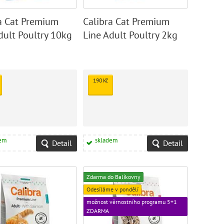
a Cat Premium
Calibra Cat Premium
dult Poultry 10kg
Line Adult Poultry 2kg
190 Kč
dem
skladem
Detail
Detail
Zdarma do Balíkovny
Odesíláme v pondělí
možnost věrnostního programu 5+1
ZDARMA