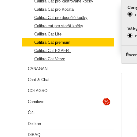
Calibra Cat pro kastrované kočky
Cen
Calibra Cat pro Koťata
Calibra Cat pro dospělé kočky
Calibra cat pro starší kočky
Váh
Calibra Cat Life
Calibra Cat premium
Calibra Cat EXPERT
Řazen
Calibra Cat Verve
CANAGAN
Chat & Chat
COTAGRO
Carnilove
Čiči
Delikan
DIBAQ