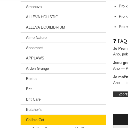
Pro k
Amanova
Pro k
ALLEVA HOLISTIC
Pro m
ALLEVA EQUILIBRIUM
Almo Nature
❓ FAQ 
Annamaet
Je Prem
Ano, pok
APPLAWS
Jsou gr
Arden Grange
Ano — P
Je možn
Bozita
Ano — id
Brit
Zobraz
Brit Care
Butcher’s
Calibra Cat