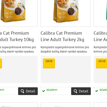
ra Cat Premium
Calibra Cat Premium
Calibr
Adult Turkey 10kg
Line Adult Turkey 2kg
Line A
10kg
í superprémiové krmivo pro
Kompletní superprémiové krmivo pro
Kompletní
očky, které vyniká vysokou
dospělé kočky, které vyniká vysokou
krmivo pr
 skvělou stravitelností a
chutností, skvělou stravitelností a
granulí s 
ou výživovou hodnotou.
přirozenou výživovou hodnotou.
ani sóju. 
200 Kč
655 Kč
kvalitní z
kondici.
dem
skladem
skla
Detail
Detail