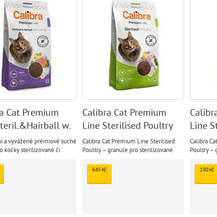
ra Cat Premium
Calibra Cat Premium
Calibr
teril.&Hairball w.
Line Sterilised Poultry
Line S
10kg
10kg
2kg
í a vyvážené prémiové suché
Calibra Cat Premium Line Sterilised
Calibra Ca
o kočky sterilizované či
Poultry – granule pro sterilizované
Poultry – 
é a pro kočky, u kterých je
kočky
kočky
odpora kontroly nad tvorbou
645 Kč
190 Kč
oárů. Receptura granulí s
eobsahuje pšenici ani sóju.