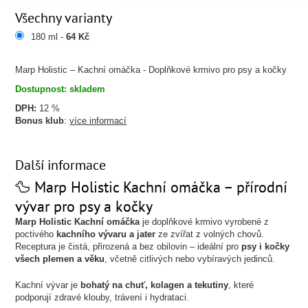
Všechny varianty
180 ml -
64 Kč
Marp Holistic – Kachní omáčka - Doplňkové krmivo pro psy a kočky
Dostupnost: skladem
DPH:
12 %
Bonus klub
:
více informací
Další informace
🦆 Marp Holistic Kachní omáčka – přírodní
vývar pro psy a kočky
Marp Holistic Kachní omáčka
je doplňkové krmivo vyrobené z
poctivého
kachního vývaru a jater
ze zvířat z volných chovů.
Receptura je čistá, přirozená a bez obilovin – ideální pro
psy i kočky
všech plemen a věku
, včetně citlivých nebo vybíravých jedinců.
Kachní vývar je
bohatý na chuť, kolagen a tekutiny
, které
podporují zdravé klouby, trávení i hydrataci.