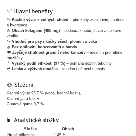
✅ Hlavní benefity
🦆
Kachní vývar z volných chovů
– přirozený zdroj živin, chutnosti
a hydratace
💪
Obsah kolagenu (480 mg)
– podpora kloubů, šlach a celkové
vitality
🐾
Vhodné pro psy i kočky všech plemen a věku
🌿
Bez obilovin, konzervantů a barviv
🍽️
Zvyšuje chutnost granulí nebo konzerv
– ideální i pro mlsné
mazlíčky
💧
Vysoký podíl vlhkosti (97 %)
– pomáhá doplnit tekutiny
🥣
Lehká a výživná omáčka
– vhodná i při nechutenství
🍲 Složení
Kachní vývar 93,7 % (voda, kachní kosti),
Kachní játra 5,6 %,
Guarová guma 0,7 %.
📊 Analytické složky
Složka
Obsah
Hrubá bílkovina
1,45 %