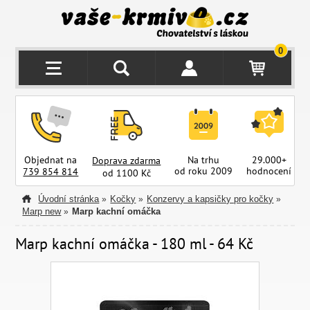
0
Objednat na
Na trhu
29.000+
Doprava zdarma
od roku 2009
hodnocení
z
739 854 814
od 1100 Kč
Úvodní stránka
Kočky
Konzervy a kapsičky pro kočky
»
»
»
Marp new
Marp kachní omáčka
»
Marp kachní omáčka - 180 ml - 64 Kč