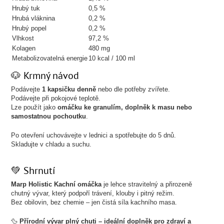
Hrubý tuk
0,5 %
Hrubá vláknina
0,2 %
Hrubý popel
0,2 %
Vlhkost
97,2 %
Kolagen
480 mg
Metabolizovatelná energie
10 kcal / 100 ml
🐶 Krmný návod
Podávejte
1 kapsičku denně
nebo dle potřeby zvířete.
Podávejte při pokojové teplotě.
Lze použít jako
omáčku ke granulím, doplněk k masu nebo
samostatnou pochoutku
.
Po otevření uchovávejte v lednici a spotřebujte do 5 dnů.
Skladujte v chladu a suchu.
💚 Shrnutí
Marp Holistic Kachní omáčka
je lehce stravitelný a přirozeně
chutný vývar, který podpoří trávení, klouby i pitný režim.
Bez obilovin, bez chemie – jen čistá síla kachního masa.
🦆
Přírodní vývar plný chuti – ideální doplněk pro zdraví a