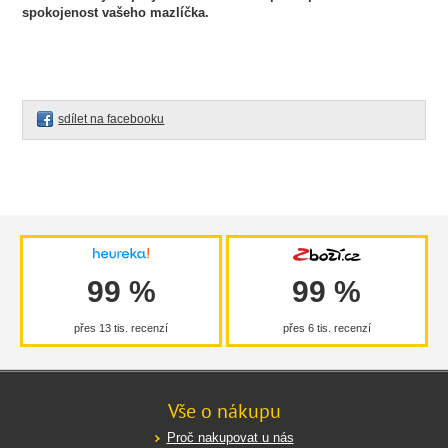
spokojenost vašeho mazlíčka.
sdílet na facebooku
99 %
99 %
přes 13 tis. recenzí
přes 6 tis. recenzí
Vše o nákupu
Proč nakupovat u nás