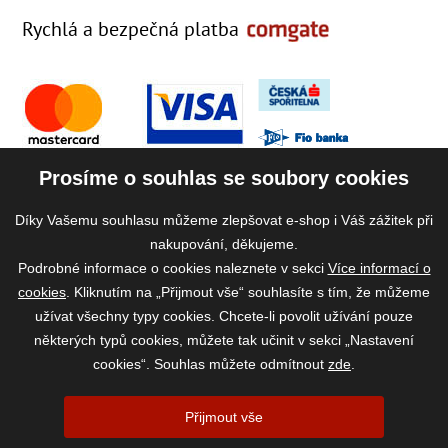
Rychlá a bezpečná platba
Prosíme o souhlas se soubory cookies
Díky Vašemu souhlasu můžeme zlepšovat e-shop i Váš zážitek při
nakupování, děkujeme.
Podrobné informace o cookies naleznete v sekci
Více informací o
cookies
. Kliknutím na „Přijmout vše“ souhlasíte s tím, že můžeme
užívat všechny typy cookies. Chcete-li povolit užívání pouze
některých typů cookies, můžete tak učinit v sekci „Nastavení
cookies“. Souhlas můžete odmítnout
zde
.
2026 ©
www.vase-krmivo.cz
- Tomáš Kroupa e-shop, Kanice 307, 664 01
Přijmout vše
Brno-venkov, IČ: 75785439
vytvořil:
webProgress
|
Nastavení cookies