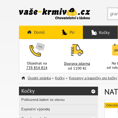
Domů
Psi
Kočky
Objednat na
Na 
Doprava zdarma
od rok
739 854 814
od 1100 Kč
Úvodní stránka
Kočky
Konzervy a kapsičky pro kočky
»
»
NATU
Kočky
Poškozená balení se slevou
Odesílá
Expirační výprodej