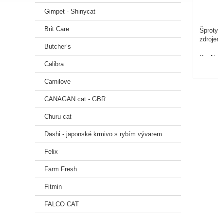
Gimpet - Shinycat
Brit Care
Šproty
zdroje
Butcher’s
Kvalit
Calibra
Všechn
Carnilove
Výroba
CANAGAN cat - GBR
Maso j
Churu cat
nepos
Dashi - japonské krmivo s rybím vývarem
Krajin
Felix
Farm Fresh
Krmný 
Fitmin
FALCO CAT
Složen