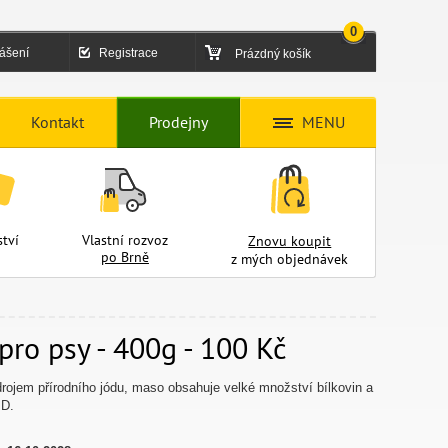
0
lášení
Registrace
Prázdný košík
Kontakt
Prodejny
MENU
tví
Vlastní rozvoz
Znovu koupit
po Brně
z mých objednávek
pro psy - 400g - 100 Kč
rojem přírodního jódu, maso obsahuje velké množství bílkovin a
 D.