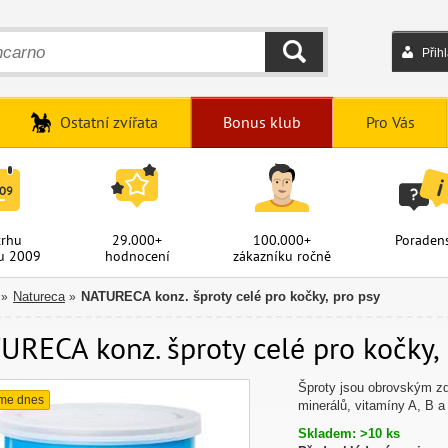
Přih
HLEDAT
Ostatní zvířata
Bonus klub
Pro Vás
trhu
29.000+
100.000+
Poradens
u 2009
hodnocení
zákazníku ročně
Natureca
NATURECA konz. šproty celé pro kočky, pro psy
»
»
RECA konz. šproty celé pro kočky, 
Šproty jsou obrovským zd
me dnes
minerálů, vitamíny A, B a
Skladem: >10 ks