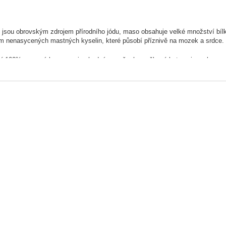
 jsou obrovským zdrojem přírodního jódu, maso obsahuje velké množství bílk
m nenasycených mastných kyselin, které působí příznivě na mozek a srdce.
ní 100% masová konzerva je vhodná pro všechny věkové kategorie a plemen
y naše konzervy pro psy a kočky jsou přírodní a bez jakýchkoliv barviv, arom
 našich konzerv je pod stálým státním veterinárním dozorem. Uchovejte v c
e neoddelitelnou součástí každodenního jídelníčku psa a kočky. Dodává jim po
lední řade psům a kočkám moc chutná.
a původu: Česká republika
návod: podává se při pokojové teplotě. Po otevření uchovejte v chladu.
í: 100% šproty