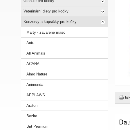
Granule pro kočky
Veterinární diety pro kočky
Konzervy a kapsičky pro kočky
Marty - zavařené maso
Aatu
All Animals
ACANA
Almo Nature
Animonda
APPLAWS
tis
Araton
Bozita
Dal
Brit Premium