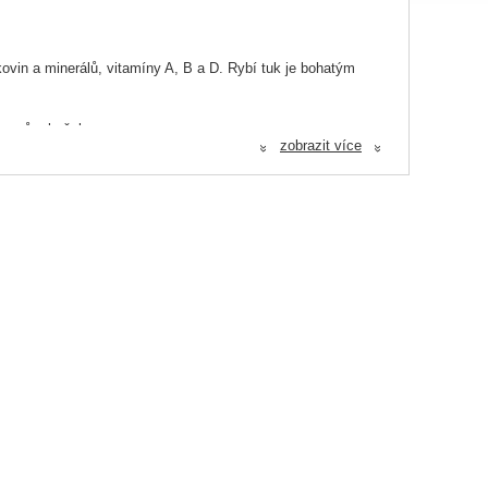
ovin a minerálů, vitamíny A, B a D. Rybí tuk je bohatým
a psů a koček.
zobrazit více
«
«
at, konzervantů, chemikálií, obilovin nebo sóji.
hladu a suchu. Datum spotřeby je uvedeno na obalu.
třebnou energii, ale je také bohaté na minerálne látky. V