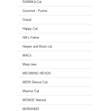
FARMKA Cat
Gourmet - Purina
Analýz
Grand
aminok
Happy Cat
Hill’s Feline
Dopor
Harper and Bone cat
5kg – 
MACs
Marp new
Dopor
MEOWING HEADS
2kg – 
MERI Deluxe Cat
Miamor Cat
MONGE Natural
MORANDO