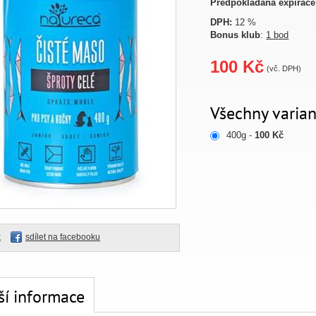
Předpokládaná expirace
DPH:
12 %
Bonus klub
:
1 bod
100 Kč
(vč. DPH)
Všechny varian
400g -
100 Kč
k
sdílet na facebooku
ší informace