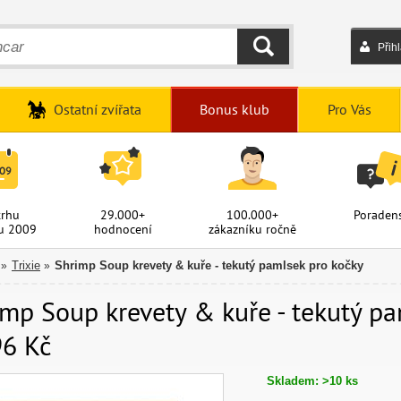
Přih
HLEDAT
Ostatní zvířata
Bonus klub
Pro Vás
trhu
29.000+
100.000+
Poradens
u 2009
hodnocení
zákazníku ročně
Trixie
Shrimp Soup krevety & kuře - tekutý pamlsek pro kočky
»
»
mp Soup krevety & kuře - tekutý pa
96 Kč
Skladem: >10 ks