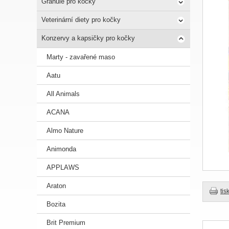
Granule pro kočky
Veterinární diety pro kočky
Konzervy a kapsičky pro kočky
Marty - zavařené maso
Aatu
All Animals
ACANA
Almo Nature
Animonda
APPLAWS
Araton
tis
Bozita
Brit Premium