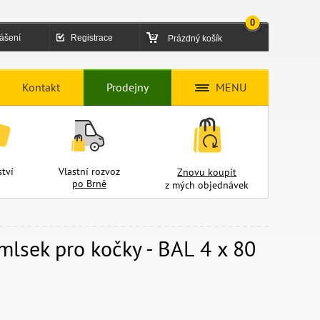
0
lášení
Registrace
Prázdný košík
Kontakt
Prodejny
MENU
tví
Vlastní rozvoz
Znovu koupit
po Brně
z mých objednávek
mlsek pro kočky - BAL 4 x 80