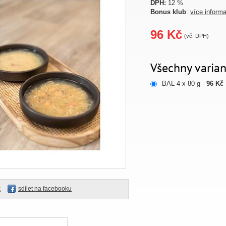
DPH:
12 %
Bonus klub
:
více inform
96 Kč
(vč. DPH)
Všechny varian
BAL 4 x 80 g -
96 Kč
k
sdílet na facebooku