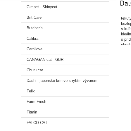
Dal
Gimpet - Shinycat
Brit Care
tekutý
bezlep
Butcher’s
s kuř
ideáln
Calibra
s příd
obsah
Carnilove
podpor
hmotn
CANAGAN cat - GBR
Slože
B12 3
Churu cat
Analyt
Dashi - japonské krmivo s rybím vývarem
Skladu
Felix
Farm Fresh
Fitmin
FALCO CAT