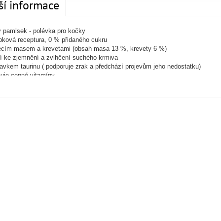
ší informace
 pamlsek - polévka pro kočky
ková receptura, 0 % přidaného cukru
ecím masem a krevetami (obsah masa 13 %, krevety 6 %)
í ke zjemnění a zvlhčení suchého krmiva
avkem taurinu ( podporuje zrak a předchází projevům jeho nedostatku)
uje cenné vitamíny
uje vstřebávání tekutin
ost:
4 x 80 g
ní:
kuřecí vývar (74 %), kuřecí maso (13 %), krevety (6 %), tuňák, tapiokový 
.5µg
ické složení:
hrubý tuk 2,0 %, obsah vlhkosti 93,0%, hrubý protein 4,0%, h
jte na chladném a suchém místě.