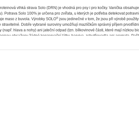
oteinová vlhká strava Solo (DRN) je vhodná pro psy i pro kočky. Vanička obsahuje
). Potrava Solo 100% je určena pro zvířata, u kterých je potřeba detekovat potravn
®
je maso z buvola. Výrobky SOLO
jsou jedinečné v tom, že jsou při výrobě použit
e stravitelné. Dobře vybrané suroviny umožňují mazlíčkům správný příjem prvotřídní
y (např. hlava a nohy) ani jateční odpad (tzn. bílkovinové části, které mají nízkou
ejsou obsaženy žádné konzervační látky, barviva, zchutňovadla ani aromata. Pašti
krmivo
tein (jeden živočišný protein, ideální krmivo při eliminační dietě)
nzervačních látek, barviv, zchutňovadel a aromat
itřností a jatečního odpadu
pro psy i pro kočky
 masa
í suroviny
o v Itálii
í:
100 %.