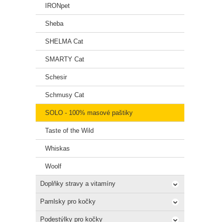
IRONpet
Sheba
SHELMA Cat
SMARTY Cat
Schesir
Schmusy Cat
SOLO - 100% masové paštiky
Taste of the Wild
Whiskas
Woolf
Doplňky stravy a vitamíny
Pamlsky pro kočky
Podestýlky pro kočky