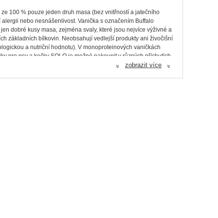
 ze 100 % pouze jeden druh masa (bez vnitřností a jatečního
í alergii nebo nesnášenlivost. Vanička s označením Buffalo
y jen dobré kusy masa, zejména svaly, které jsou nejvíce výživné a
ch základních bílkovin. Neobsahují vedlejší produkty ani živočišní
 biologickou a nutriční hodnotu). V monoproteinových vaničkách
ky pro psy a kočky SOLO je možné nakoupit v různých příchutích.
zobrazit více
«
«