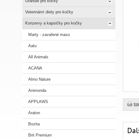
Granule pro kočky
Veterinární diety pro kočky
Konzervy a kapsičky pro kočky
Marty - zavařené maso
Aatu
All Animals
ACANA
Almo Nature
Animonda
APPLAWS
tis
Araton
Bozita
Dal
Brit Premium