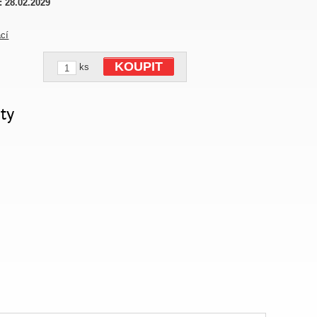
:
28.02.2029
ací
KOUPIT
ks
ty