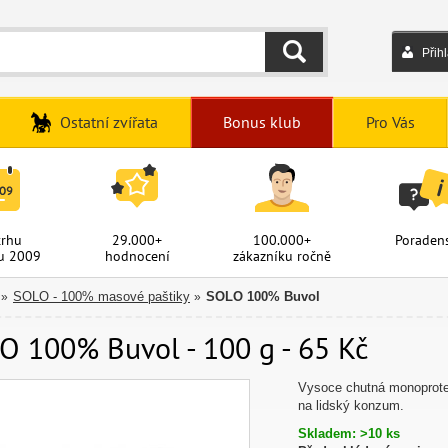
Přih
HLEDAT
Ostatní zvířata
Bonus klub
Pro Vás
trhu
29.000+
100.000+
Poradens
u 2009
hodnocení
zákazníku ročně
SOLO - 100% masové paštiky
SOLO 100% Buvol
»
»
O 100% Buvol - 100 g - 65 Kč
Vysoce chutná monoprote
na lidský konzum.
Skladem: >10 ks