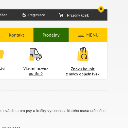
0
lášení
Registrace
Prázdný košík
Kontakt
Prodejny
MENU
tví
Vlastní rozvoz
Znovu koupit
po Brně
z mých objednávek
inová dieta pro psy a kočky vyrobena z čistého masa určeného