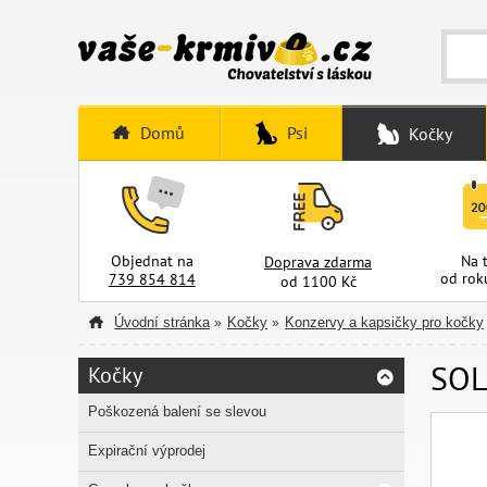
Domů
Psi
Kočky
Objednat na
Na 
Doprava zdarma
od rok
739 854 814
od 1100 Kč
Úvodní stránka
Kočky
Konzervy a kapsičky pro kočky
»
»
SOL
Kočky
Poškozená balení se slevou
Expirační výprodej