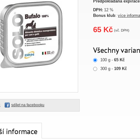
Předpokládaná expirace
DPH:
12 %
Bonus klub
:
více inform
65 Kč
(vč. DPH)
Všechny varian
100 g -
65 Kč
300 g -
109 Kč
k
sdílet na facebooku
ší informace