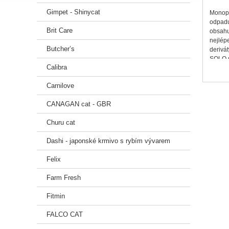
Gimpet - Shinycat
Monopr
odpadu
Brit Care
obsahu
nejlép
Butcher’s
derivát
SOLO n
Calibra
vlhké 
Carnilove
monopro
bez ko
CANAGAN cat - GBR
bez vn
krmivo 
Churu cat
100 %
přírodn
Dashi - japonské krmivo s rybím vývarem
vyroben
Složen
Felix
buvol 
Farm Fresh
Fitmin
FALCO CAT