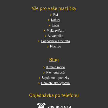
Vše pro vaše mazlíčky
Psi
Kočky
Koně
Malá zvířata
Akvaristika
Hospodářská zvířata
Ptactvo
Blog
Krmivo rádce
Plemena psů
Bojujeme s parazity
Chovatelská výbava
Objednávka po telefonu
739 854 814