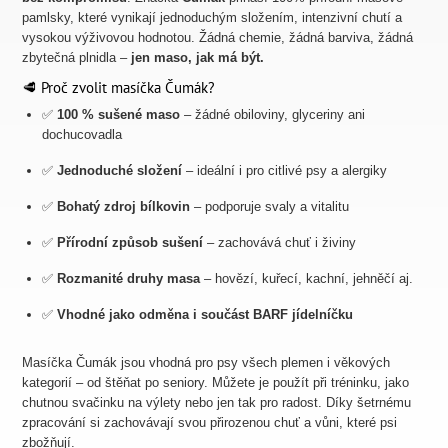
pamlsky, které vynikají jednoduchým složením, intenzivní chutí a
vysokou výživovou hodnotou. Žádná chemie, žádná barviva, žádná
zbytečná plnidla –
jen maso, jak má být.
🥩 Proč zvolit masíčka Čumák?
✅
100 % sušené maso
– žádné obiloviny, glyceriny ani
dochucovadla
✅
Jednoduché složení
– ideální i pro citlivé psy a alergiky
✅
Bohatý zdroj bílkovin
– podporuje svaly a vitalitu
✅
Přírodní způsob sušení
– zachovává chuť i živiny
✅
Rozmanité druhy masa
– hovězí, kuřecí, kachní, jehněčí aj.
✅
Vhodné jako odměna i součást BARF jídelníčku
Masíčka Čumák jsou vhodná pro psy všech plemen i věkových
kategorií – od štěňat po seniory. Můžete je použít při tréninku, jako
chutnou svačinku na výlety nebo jen tak pro radost. Díky šetrnému
zpracování si zachovávají svou přirozenou chuť a vůni, které psi
zbožňují.