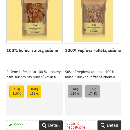
100% kuřecí stripsy, sušené
100% vepřová kotleta, sušená
Sušené kuřecí prso 100 % – zdravý
Sušená vepřová kotleta – 100%
pamlsek pro psy plný bílkovin a
maso, 100% chuť, žádná chemie
vitamínů
50 g
100 g
50 g
100 g
110 Kč
181 Kč
110 Kč
174 Kč
skladem
dočasně
Detail
Detail
nedostupné