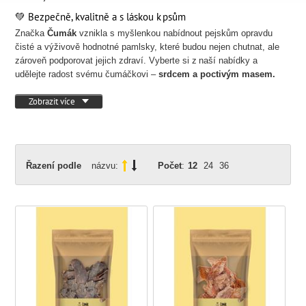
💚 Bezpečně, kvalitně a s láskou k psům
Značka
Čumák
vznikla s myšlenkou nabídnout pejskům opravdu
čisté a výživově hodnotné pamlsky, které budou nejen chutnat, ale
zároveň podporovat jejich zdraví. Vyberte si z naší nabídky a
udělejte radost svému čumáčkovi –
srdcem a poctivým masem.
Zobrazit více
Řazení podle
názvu:
Počet
:
12
24
36