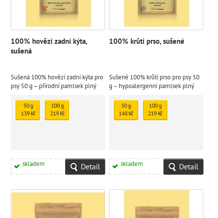
100% hovězí zadní kýta,
100% krůtí prso, sušené
sušená
Sušená 100% hovězí zadní kýta pro
Sušené 100% krůtí prso pro psy 50
psy 50 g – přírodní pamlsek plný
g – hypoalergenní pamlsek plný
bílkovin a energie
bílkovin
50 g
100 g
50 g
100 g
139 Kč
219 Kč
148 Kč
219 Kč
skladem
skladem
Detail
Detail