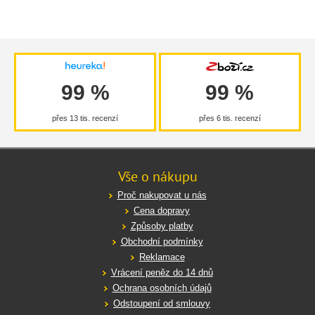
99 %
99 %
přes 13 tis. recenzí
přes 6 tis. recenzí
Vše o nákupu
Proč nakupovat u nás
Cena dopravy
Způsoby platby
Obchodní podmínky
Reklamace
Vrácení peněz do 14 dnů
Ochrana osobních údajů
Odstoupení od smlouvy