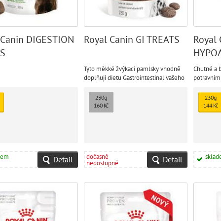
 Canin DIGESTION
Royal Canin GI TREATS
Royal 
S
HYPOA
TREAT
Tyto měkké žvýkací pamlsky vhodně
Chutné a 
doplňují dietu Gastrointestinal vašeho
potravními
psa, aniž by narušovaly její zdravotní
odměna př
přínosy.
diety.
230g
230g
160 Kč
144 Kč
dem
dočasně
skla
Detail
Detail
nedostupné