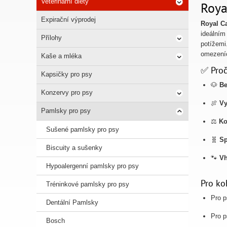
Veterinární diety
Roya
Expirační výprodej
Royal Ca
ideálním
Přílohy
potížemi
omezení
Kaše a mléka
✅ Proč
Kapsičky pro psy
🐶
Be
Konzervy pro psy
🍖
Vy
Pamlsky pro psy
⚖️
Ko
Sušené pamlsky pro psy
🧬
Sp
Biscuity a sušenky
🐾
Vh
Hypoalergenní pamlsky pro psy
Pro ko
Tréninkové pamlsky pro psy
Pro 
Dentální Pamlsky
Pro 
Bosch