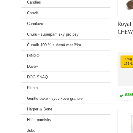
Candies
Canvit
Royal
Carnilove
CHEW
Churu - superpamlsky pro psy
Čumák 100 % sušená masíčka
DINGO
160g
198 Kč
Duvo+
DOG SNAQ
Fitmin
skla
Gentle bake - výcvikové granule
Harper & Bone
Hill´s pamlsky
Juko