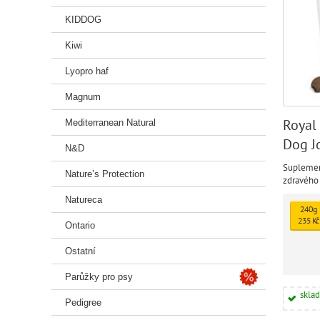
KIDDOG
Kiwi
Lyopro haf
Magnum
Royal
Mediterranean Natural
Dog J
N&D
chew
Suplemen
Nature’s Protection
zdravého 
Natureca
240g
235 Kč
Ontario
Ostatní
Parůžky pro psy
skla
Pedigree