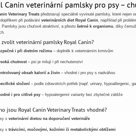
l Canin veterinární pamlsky pro psy – c
nin Veterinary Treats
představují speciálně vyvinuté pamlsky, které nejen 
 doplňkem při podávání
veterinárních diet Royal Canin
, například při prob
. Pamlsky jsou chuťově atraktivní, a přesto
šetrné k organismu
, díky čemuž
ch.
 zvolit veterinární pamlsky Royal Canin?
zpečné i při dietním režimu
– doplněk k veterinárním krmivům
soká chutnost
– psi je milují i při nechutenství
ntrolovaný obsah kalorií a živin
– vhodné i pro psy s nadváhou
ecifické složení
– podle zdravotních potřeb (např. urinary, hypoallergenic, ga
odné i pro citlivé psy
– hypoalergenní varianty bez zbytečné zátěže
ho jsou Royal Canin Veterinary Treats vhodné?
psy s
veterinární dietou na doporučení veterináře
psy s
trávicími, močovými, kožními či metabolickými obtížemi