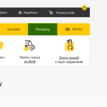
0
lášení
Registrace
Prázdný košík
Kontakt
Prodejny
MENU
tví
Vlastní rozvoz
Znovu koupit
po Brně
z mých objednávek
y