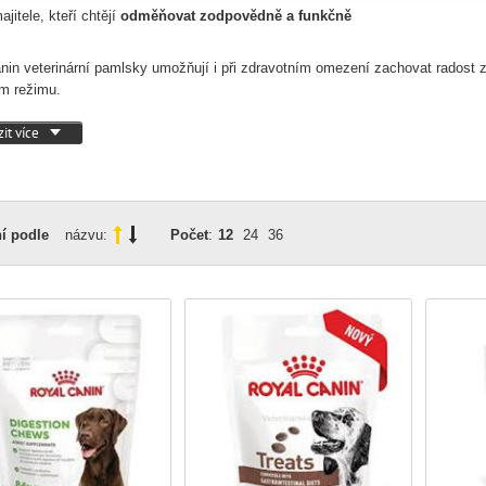
ajitele, kteří chtějí
odměňovat zodpovědně a funkčně
nin veterinární pamlsky umožňují i při zdravotním omezení zachovat radost 
ím režimu.
it více
í podle
názvu:
Počet
:
12
24
36