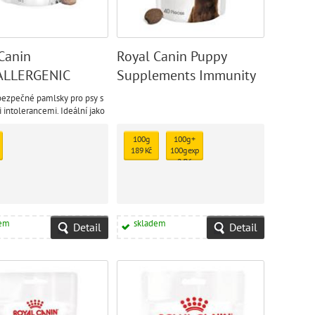
Canin
Royal Canin Puppy
LLERGENIC
Supplements Immunity
S
& Digestion Chews
bezpečné pamlsky pro psy s
 intolerancemi. Ideální jako
i dodržování hypoalergenní
100g
100g +
189 Kč
100g exp
2/26
119 Kč
dem
skladem
Detail
Detail