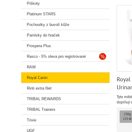
Piškoty
Platinum STARS
Pochoutky z buvolí kůže
Pamlsky do hraček
Prospera Plus
Rasco - 5% sleva pro registrované
RAW
Royal Canin
Royal
Urinar
Rinti extra filet
Tyto měk
TRIBAL REWARDS
doplňují 
by narušo
TRIBAL Trainers
jsou pozo
230g
jeho živo
125 Kč
Trixie
UGF