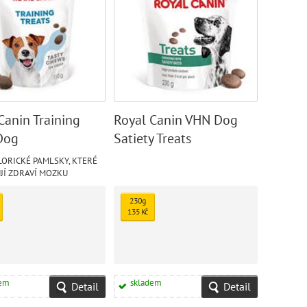
Canin Training
Royal Canin VHN Dog
Dog
Satiety Treats
ORICKÉ PAMLSKY, KTERÉ
JÍ ZDRAVÍ MOZKU
230g
135 Kč
dem
skladem
Detail
Detail