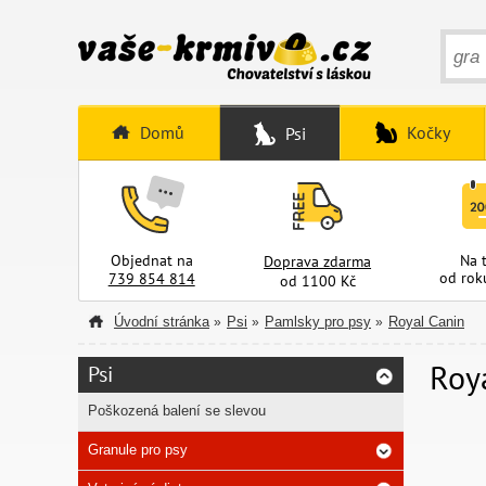
Domů
Kočky
Psi
Objednat na
Na 
Doprava zdarma
od rok
739 854 814
od 1100 Kč
Úvodní stránka
Psi
Pamlsky pro psy
Royal Canin
»
»
»
Roy
Psi
Poškozená balení se slevou
Granule pro psy