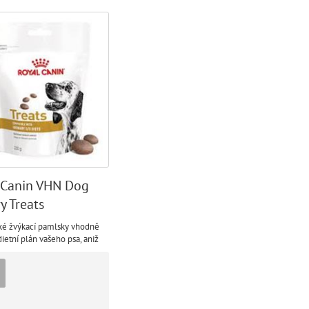
 Canin VHN Dog
y Treats
ké žvýkací pamlsky vhodně
dietní plán vašeho psa, aniž
valy jeho výsledky, ale také
rnou volbou, která podporuje
tní pohodu