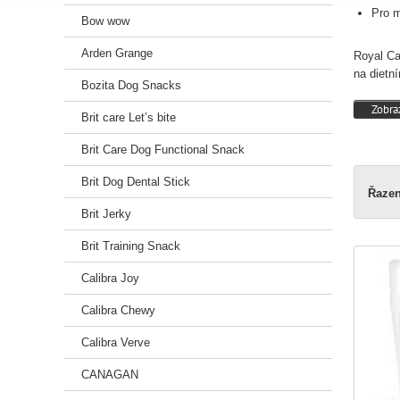
Pro m
Bow wow
Arden Grange
Royal Ca
na dietn
Bozita Dog Snacks
Zobraz
Brit care Let’s bite
Brit Care Dog Functional Snack
Brit Dog Dental Stick
Řazen
Brit Jerky
Brit Training Snack
Calibra Joy
Calibra Chewy
Calibra Verve
CANAGAN