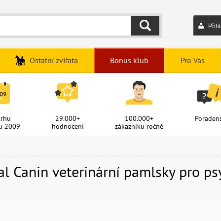
Přih
HLEDAT
Ostatní zvířata
Bonus klub
Pro Vás
trhu
29.000+
100.000+
Poradens
u 2009
hodnocení
zákazníku ročně
al Canin veterinární pamlsky pro ps