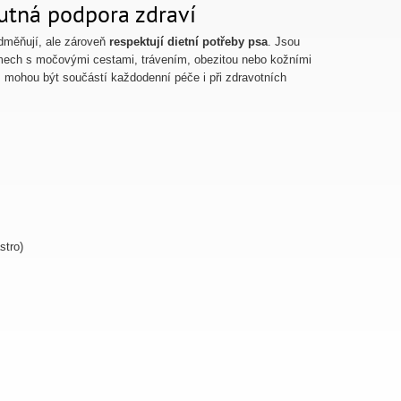
hutná podpora zdraví
odměňují, ale zároveň
respektují dietní potřeby psa
. Jsou
lémech s močovými cestami, trávením, obezitou nebo kožními
 mohou být součástí každodenní péče i při zdravotních
stro)