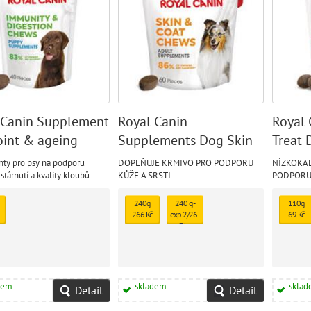
 Canin Supplement
Royal Canin
Royal 
oint & ageing
Supplements Dog Skin
Treat 
s
& Coat Adult
ty pro psy na podporu
DOPLŇUJE KRMIVO PRO PODPORU
NÍZKOKAL
stárnutí a kvality kloubů
KŮŽE A SRSTI
PODPORU
240g
240 g -
110g
266 Kč
exp. 2/26 -
69 Kč
7 ks
skladem
213 Kč
dem
skladem
skla
Detail
Detail