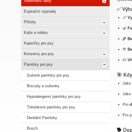
Veterinární diety
✅ Výho
Expirační výprodej
🍗
Vy
Přílohy
🌿
Fu
Kaše a mléka
🌾
Be
Kapsičky pro psy
💚
Be
Konzervy pro psy
🐶
Vh
Pamlsky pro psy
🎯 Kdy
Sušené pamlsky pro psy
Jako
Biscuity a sušenky
Jako
Hypoalergenní pamlsky pro psy
Pro
d
Tréninkové pamlsky pro psy
Pro p
Dentální Pamlsky
Bosch
🐕 Dop