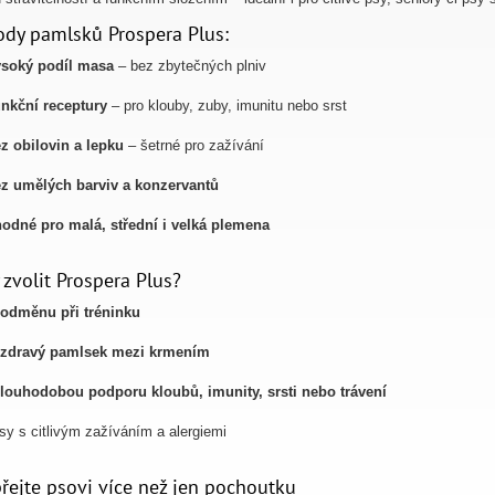
dy pamlsků Prospera Plus:
soký podíl masa
– bez zbytečných plniv
nkční receptury
– pro klouby, zuby, imunitu nebo srst
z obilovin a lepku
– šetrné pro zažívání
z umělých barviv a konzervantů
odné pro malá, střední i velká plemena
 zvolit Prospera Plus?
odměnu při tréninku
zdravý pamlsek mezi krmením
louhodobou podporu kloubů, imunity, srsti nebo trávení
sy s citlivým zažíváním a alergiemi
řejte psovi více než jen pochoutku