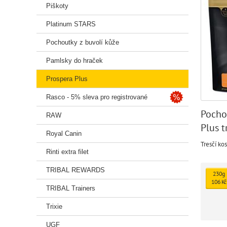
Piškoty
Platinum STARS
Pochoutky z buvolí kůže
Pamlsky do hraček
Prospera Plus
Rasco - 5% sleva pro registrované
Pocho
RAW
Plus t
Royal Canin
Tresčí kos
Rinti extra filet
TRIBAL REWARDS
230g
106 Kč
TRIBAL Trainers
Trixie
UGF