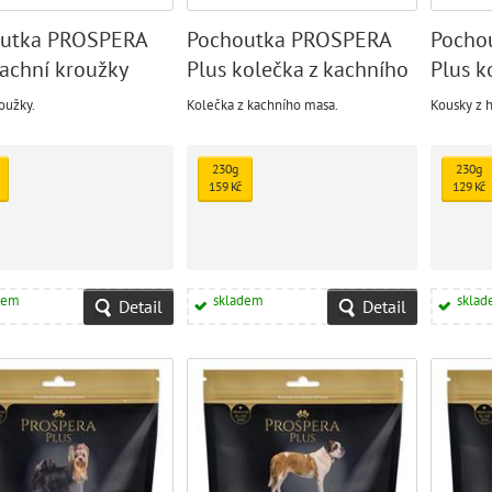
utka PROSPERA
Pochoutka PROSPERA
Pocho
kachní kroužky
Plus kolečka z kachního
Plus k
masa
masa
oužky.
Kolečka z kachního masa.
Kousky z 
230g
230g
159 Kč
129 Kč
dem
skladem
skla
Detail
Detail