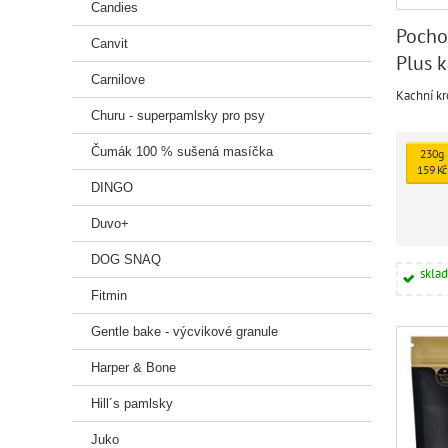
Candies
Pocho
Canvit
Plus 
Carnilove
Kachní kr
Churu - superpamlsky pro psy
Čumák 100 % sušená masíčka
230g
159 Kč
DINGO
Duvo+
DOG SNAQ
skla
Fitmin
Gentle bake - výcvikové granule
Harper & Bone
Hill´s pamlsky
Juko