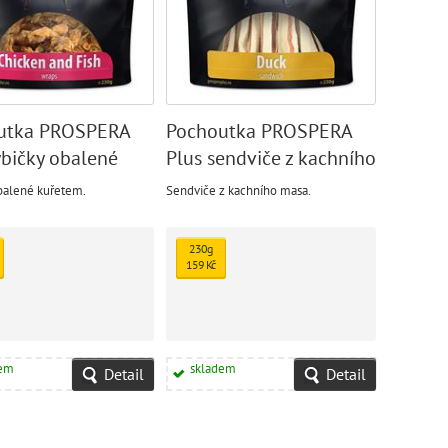
utka PROSPERA
Pochoutka PROSPERA
ybičky obalené
Plus sendviče z kachního
em
masa
balené kuřetem.
Sendviče z kachního masa.
230g
159 Kč
dem
skladem
Detail
Detail