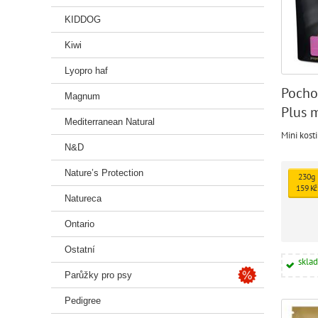
KIDDOG
Kiwi
Lyopro haf
Pocho
Magnum
Plus m
Mediterranean Natural
králí
Mini kosti
N&D
Nature’s Protection
230g
159 Kč
Natureca
Ontario
Ostatní
skla
Parůžky pro psy
Pedigree