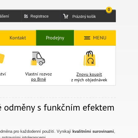
0
lášení
Registrace
Prázdný košík
Kontakt
Prodejny
MENU
tví
Vlastní rozvoz
Znovu koupit
po Brně
z mých objednávek
né odměny s funkčním efektem
odměna pro každodenní použití. Vynikají
kvalitními surovinami
,
s potravními intolerancemi.