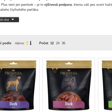
 Plus není jen pamlsek – je to
výživová podpora
, kterou váš pes ocení každ
ašeho čtyřnohého parťáka.
it více
í podle
názvu:
Počet
:
12
24
36