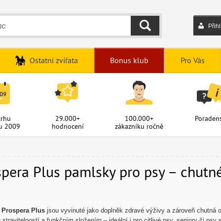
Přih
HLEDAT
Ostatní zvířata
Bonus klub
Pro Vás
trhu
29.000+
100.000+
Poradens
u 2009
hodnocení
zákazníku ročně
spera Plus pamlsky pro psy – chut
y
Prospera Plus
jsou vyvinuté jako doplněk zdravé výživy a zároveň chutná 
stravitelností a funkčním složením – ideální i pro citlivé psy, seniory či psy 