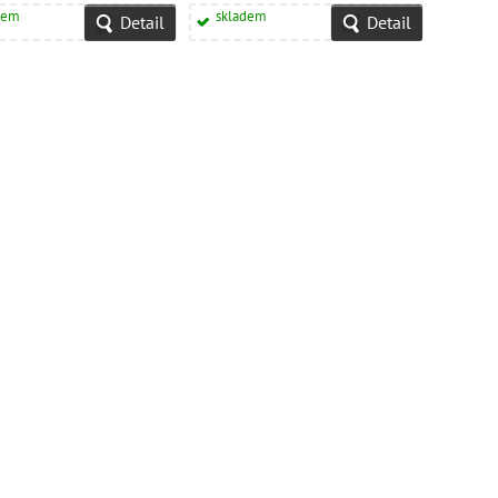
dem
skladem
Detail
Detail