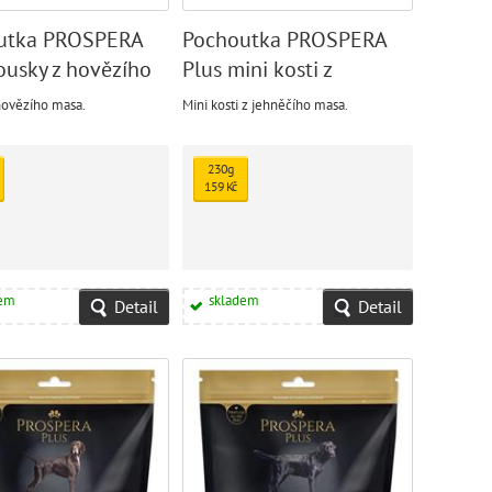
utka PROSPERA
Pochoutka PROSPERA
ousky z hovězího
Plus mini kosti z
jehněčího masa
hovězího masa.
Mini kosti z jehněčího masa.
230g
159 Kč
dem
skladem
Detail
Detail