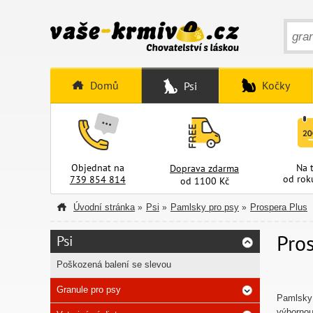
Domů
Kočky
Psi
Objednat na
Na 
Doprava zdarma
od rok
739 854 814
od 1100 Kč
Úvodní stránka
Psi
Pamlsky pro psy
Prospera Plus
»
»
»
Pro
Psi
Poškozená balení se slevou
Granule pro psy
Pamlsk
výbornou 