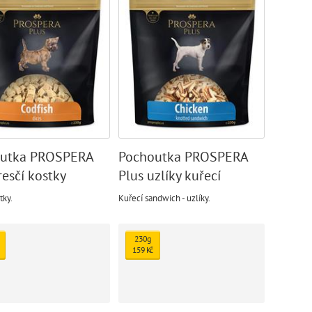
utka PROSPERA
Pochoutka PROSPERA
resčí kostky
Plus uzlíky kuřecí
sandwich
tky.
Kuřecí sandwich - uzlíky.
230g
159 Kč