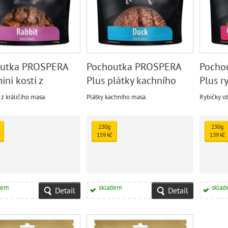
utka PROSPERA
Pochoutka PROSPERA
Pocho
ini kosti z
Plus plátky kachního
Plus r
čího masa
masa
kuřet
 z králičího masa.
Plátky kachního masa.
Rybičky o
230g
230g
159 Kč
139 Kč
dem
skladem
skla
Detail
Detail