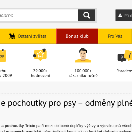
Přih
HLEDAT
Ostatní zvířata
Bonus klub
Pro Vás
trhu
29.000+
100.000+
Poradens
u 2009
hodnocení
zákazníku ročně
ie pochoutky pro psy – odměny plné
 a pochoutky Trixie
patří mezi oblíbené doplňky výživy a výcviku psů všech
 od
masových pamlsků
, přes
žvýkací kosti
, až po
funkční dobroty
podporuj