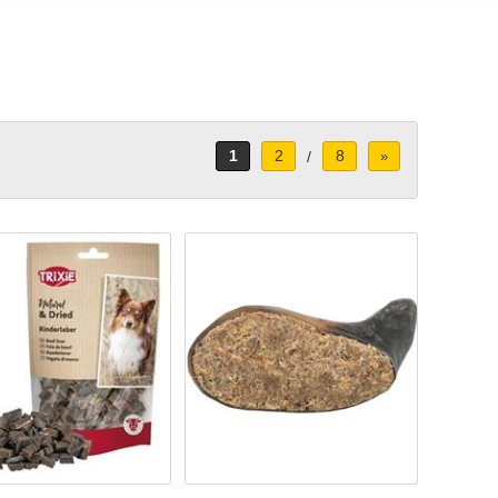
1
2
8
/
»