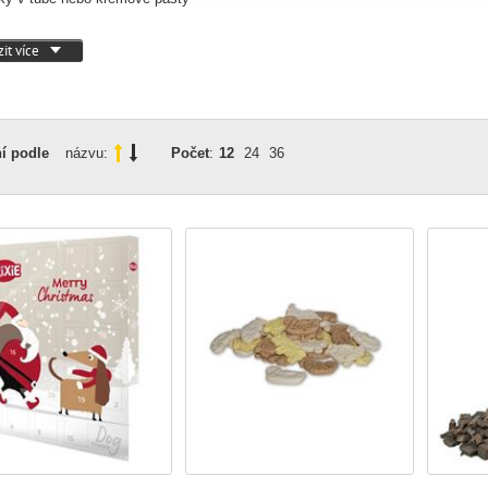
ní pamlsky (např. na klouby, trávení, zuby)
it více
í podle
názvu:
Počet
:
12
24
36