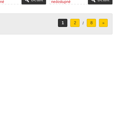
pné
nedostupné
1
2
8
/
»