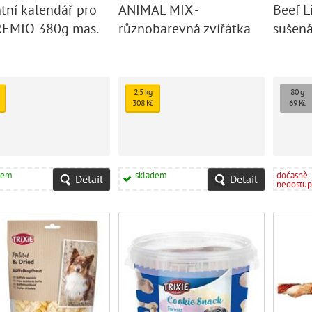
tní kalendář pro
ANIMAL MIX -
Beef Li
REMIO 380g mas.
různobarevná zvířátka
sušená
utkyTR
80 g
2,5 kg
80 g
308 Kč
69 Kč
dem
skladem
dočasně
Detail
Detail
nedostu