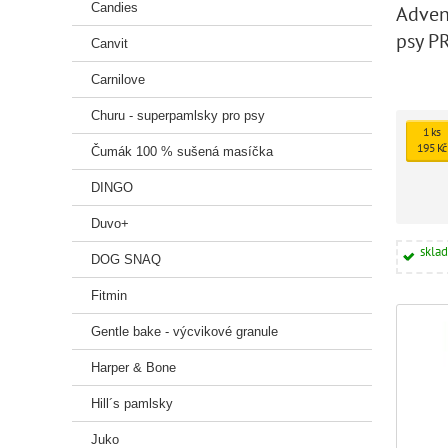
Candies
Adven
psy P
Canvit
pocho
Carnilove
Churu - superpamlsky pro psy
1 ks
195 Kč
Čumák 100 % sušená masíčka
DINGO
Duvo+
skla
DOG SNAQ
Fitmin
Gentle bake - výcvikové granule
Harper & Bone
Hill´s pamlsky
Juko