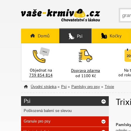
Domů
Kočky
Psi
Objednat na
Na 
Doprava zdarma
od rok
739 854 814
od 1100 Kč
Úvodní stránka
Psi
Pamlsky pro psy
Trixie
»
»
»
Trix
Psi
Poškozená balení se slevou
Granule pro psy
Pamlsky
odměn –