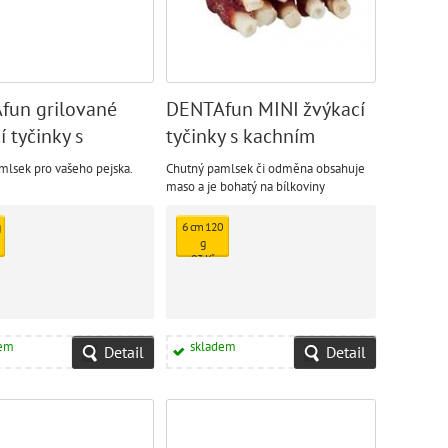
fun grilované
DENTAfun MINI žvýkací
í tyčinky s
tyčinky s kachním
ím, 12cm
masem 6 cm 120 g
mlsek pro vašeho pejska.
Chutný pamlsek či odměna obsahuje
maso a je bohatý na bílkoviny
6 cm 120
g
93 Kč
dem
skladem
Detail
Detail