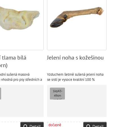
 tlama bílá
Jelení noha s kožešinou
rn)
odní sušená masová
Vzduchem šetrně sušená jelení noha
 vhodná pro psy středních a
se srstí je vysoce kvalitní 100 %
plemen
přírodní produkt, který neobsahuje
žádné konzervanty.
1ks/43-
49cm
110 Kč
dočasně
Detail
Detail