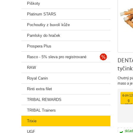
Piškoty
Platinum STARS
Pochoutky z buvolí kůže
Pamlsky do hraček
Prospera Plus
Rasco - 5% sleva pro registrované
DENTA
tyčin
RAW
Chutný p
Royal Canin
maso a je
Rinti extra filet
6 cm 12
TRIBAL REWARDS
g
93 Kč
TRIBAL Trainers
Trixie
skla
UGF