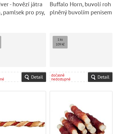
ver - hovězí játra
Buffalo Horn, buvolí roh
, pamlsek pro psy,
plněný buvolím penisem
a šlachou, 10-14 cm
1 ks
109 Kč
dočasně
Detail
Detail
pné
nedostupné