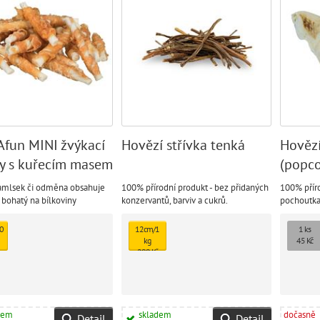
fun MINI žvýkací
Hovězí střívka tenká
Hovězí
ky s kuřecím masem
(popco
amlsek či odměna obsahuje
100% přírodní produkt - bez přidaných
100% přír
 bohatý na bílkoviny
konzervantů, barviv a cukrů.
pochoutka
velkých 
0
12cm/1
1 ks
kg
45 Kč
299 Kč
dem
skladem
dočasně
Detail
Detail