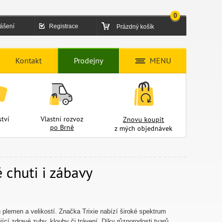
0
lášení
Registrace
Prázdný košík
Kontakt
Prodejny
MENU
tví
Vlastní rozvoz
Znovu koupit
po Brně
z mých objednávek
 chuti i zábavy
 plemen a velikostí. Značka Trixie nabízí široké spektrum
ící zdravé zuby, klouby či trávení. Díky různorodosti tvarů,