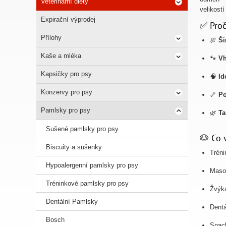
Veterinární diety
velikostí
Expirační výprodej
✅ Proč
Přílohy
🍖
Ši
Kaše a mléka
🐾
Vh
Kapsičky pro psy
🧠
Id
Konzervy pro psy
🦴
Po
Pamlsky pro psy
🌿
Ta
Sušené pamlsky pro psy
🐶 Co 
Biscuity a sušenky
Trén
Hypoalergenní pamlsky pro psy
Masov
Tréninkové pamlsky pro psy
Žvýka
Dentální Pamlsky
Dentá
Bosch
Snac