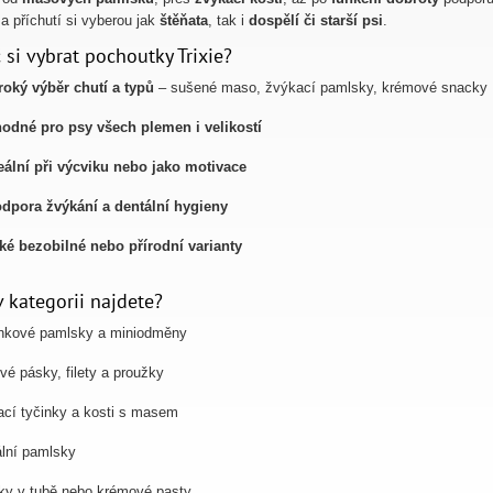
 a příchutí si vyberou jak
štěňata
, tak i
dospělí či starší psi
.
 si vybrat pochoutky Trixie?
roký výběr chutí a typů
– sušené maso, žvýkací pamlsky, krémové snacky
odné pro psy všech plemen i velikostí
eální při výcviku nebo jako motivace
dpora žvýkání a dentální hygieny
ké bezobilné nebo přírodní varianty
v kategorii najdete?
inkové pamlsky a miniodměny
é pásky, filety a proužky
cí tyčinky a kosti s masem
lní pamlsky
ky v tubě nebo krémové pasty