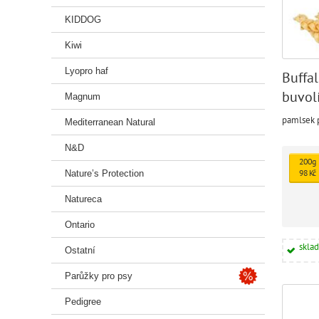
KIDDOG
Kiwi
Lyopro haf
Buffal
buvol
Magnum
g
pamlsek p
Mediterranean Natural
N&D
200g
98 Kč
Nature’s Protection
Natureca
Ontario
skla
Ostatní
Parůžky pro psy
Pedigree