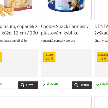
o Sculp, copánek z
Cookie Snack Farmies v
DENTA
í kůže, 12 cm / 200
plastovém kyblíku
žvýkac
kuřec
ro psa z buvolí kůže
veganské pamlsky pro psy
Chutný pa
1300g
10ks/80g
189 Kč
78 Kč
dem
skladem
skla
Detail
Detail