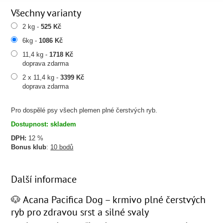
Všechny varianty
2 kg -
525 Kč
6kg -
1086 Kč
11,4 kg -
1718 Kč
doprava zdarma
2 x 11,4 kg -
3399 Kč
doprava zdarma
Pro dospělé psy všech plemen plné čerstvých ryb.
Dostupnost: skladem
DPH:
12 %
Bonus klub
:
10 bodů
Další informace
🐶 Acana Pacifica Dog – krmivo plné čerstvých
ryb pro zdravou srst a silné svaly